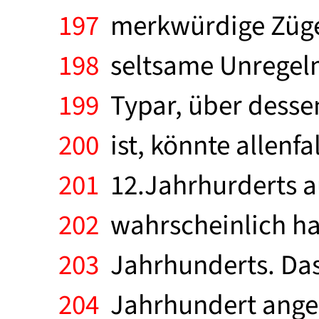
197
merkwürdige Züge 
198
seltsame Unregelm
199
Typar, über desse
200
ist, könnte allenfa
201
12.Jahrhurderts au
202
wahrscheinlich han
203
Jahrhunderts. Das
204
Jahrhundert angeh