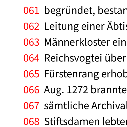
061
begründet, bestand
062
Leitung einer Äbti
063
Männerkloster ein
064
Reichsvogtei über d
065
Fürstenrang erhobe
066
Aug. 1272 brannten
067
sämtliche Archival
068
Stiftsdamen lebte