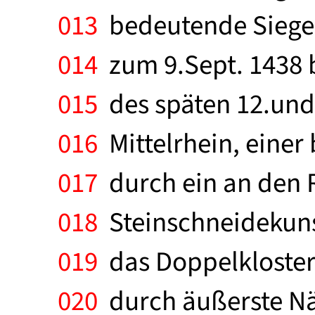
013
bedeutende Siegel
014
zum 9.Sept. 1438 be
015
des späten 12.und
016
Mittelrhein, einer
017
durch ein an den R
018
Steinschneidekunst
019
das Doppelkloster 
020
durch äußerste Nä