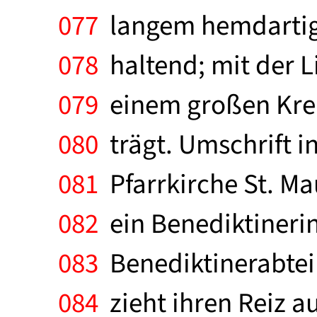
077
langem hemdartige
078
haltend; mit der L
079
einem großen Kreuz
080
trägt. Umschrift i
081
Pfarrkirche St. Ma
082
ein Benediktineri
083
Benediktinerabtei S
084
zieht ihren Reiz au