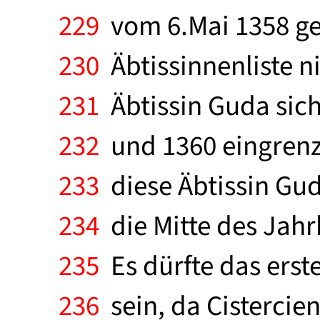
229
vom 6.Mai 1358 ge
230
Äbtissinnenliste n
231
Äbtissin Guda sic
232
und 1360 eingrenze
233
diese Äbtissin Gu
234
die Mitte des Jahr
235
Es dürfte das erst
236
sein, da Cistercien