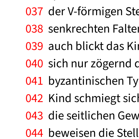
037
der V-förmigen Ste
038
senkrechten Falten
039
auch blickt das Ki
040
sich nur zögernd d
041
byzantinischen Typ
042
Kind schmiegt sich
043
die seitlichen Gew
044
beweisen die Stell