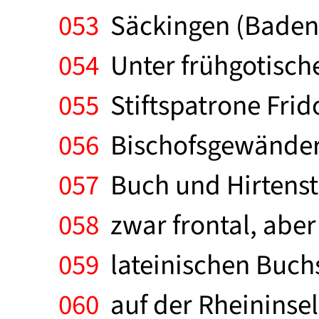
053
Säckingen (Baden).
054
Unter frühgotisch
055
Stiftspatrone Frido
056
Bischofsgewändern 
057
Buch und Hirtenst
058
zwar frontal, aber
059
lateinischen Buchst
060
auf der Rheininsel