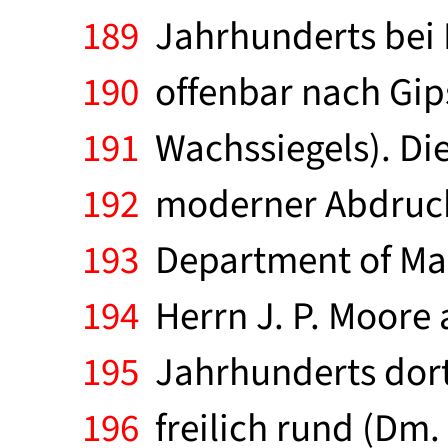
189
Jahrhunderts bei E
190
offenbar nach Gips
191
Wachssiegels). Dies
192
moderner Abdruck 
193
Department of Manu
194
Herrn J. P. Moore 
195
Jahrhunderts dorth
196
freilich rund (Dm. 