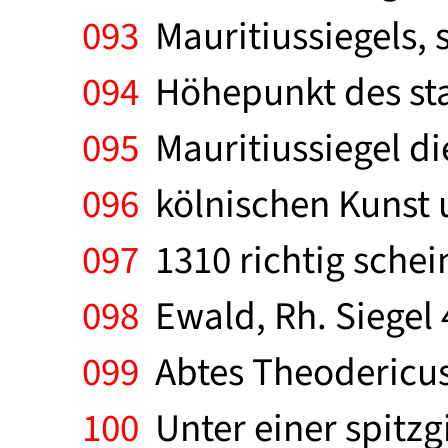
093
Mauritiussiegels,
094
Höhepunkt des star
095
Mauritiussiegel di
096
kölnischen Kunst 
097
1310 richtig schein
098
Ewald, Rh. Siegel 4
099
Abtes Theodericus 
100
Unter einer spitz