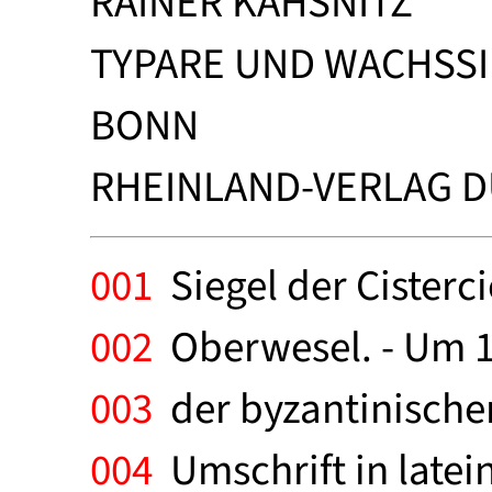
RAINER KAHSNITZ
TYPARE UND WACHSSI
BONN
RHEINLAND-VERLAG DU
001
Siegel der Cisterci
002
Oberwesel. - Um 1
003
der byzantinischen
004
Umschrift in latei