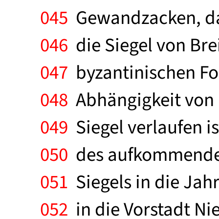
045
Gewandzacken, daß
046
die Siegel von Bre
047
byzantinischen For
048
Abhängigkeit von 
049
Siegel verlaufen i
050
des aufkommenden 
051
Siegels in die Jah
052
in die Vorstadt Ni