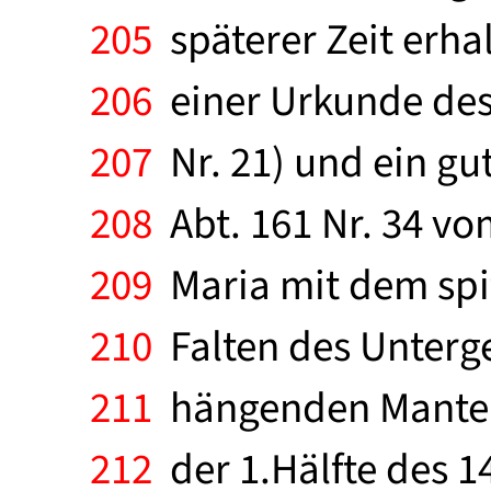
205
späterer Zeit erha
206
einer Urkunde des 
207
Nr. 21) und ein gu
208
Abt. 161 Nr. 34 vo
209
Maria mit dem spi
210
Falten des Unterg
211
hängenden Mantels 
212
der 1.Hälfte des 1