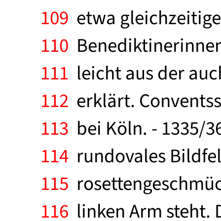
109
etwa gleichzeitige
110
Benediktinerinnenk
111
leicht aus der auc
112
erklärt. Conventss
113
bei Köln. - 1335/36
114
rundovales Bildfel
115
rosettengeschmück
116
linken Arm steht. 