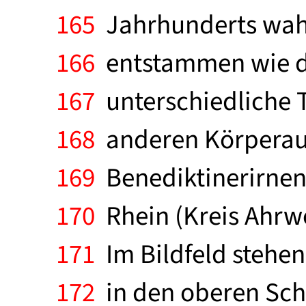
165
Jahrhunderts wahrs
166
entstammen wie da
167
unterschiedliche 
168
anderen Körperauff
169
Benediktinerirnen
170
Rhein (Kreis Ahrwe
171
Im Bildfeld stehe
172
in den oberen Schr