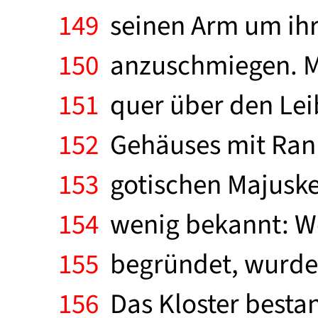
149
seinen Arm um ihre
150
anzuschmiegen. Mit
151
quer über den Leib
152
Gehäuses mit Ranke
153
gotischen Majuskel
154
wenig bekannt: Wo
155
begründet, wurde 
156
Das Kloster besta