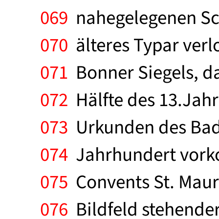
069
nahegelegenen Schl
070
älteres Typar verl
071
Bonner Siegels, da
072
Hälfte des 13.Jah
073
Urkunden des Badi
074
Jahrhundert vorko
075
Convents St. Maurit
076
Bildfeld stehender