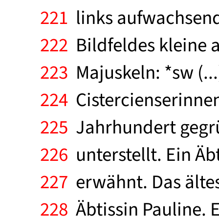
221
links aufwachsend
222
Bildfeldes kleine 
223
Majuskeln: *sw (..
224
Cistercienserinnen
225
Jahrhundert gegr
226
unterstellt. Ein Ä
227
erwähnt. Das ältes
228
Äbtissin Pauline. 