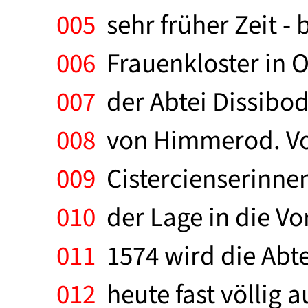
005
sehr früher Zeit -
006
Frauenkloster in O
007
der Abtei Dissibo
008
von Himmerod. Vor
009
Cistercienserinnen
010
der Lage in die Vo
011
1574 wird die Abte
012
heute fast völlig a