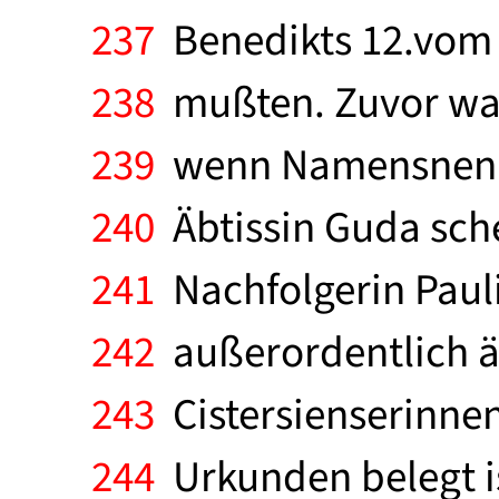
237
Benedikts 12.vom 
238
mußten. Zuvor war 
239
wenn Namensnennun
240
Äbtissin Guda schei
241
Nachfolgerin Pauli
242
außerordentlich äh
243
Cistersienserinnen
244
Urkunden belegt is