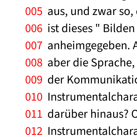
005
aus, und zwar so, 
006
ist dieses " Bilde
007
anheimgegeben. Al
008
aber die Sprache, 
009
der Kommunikation
010
Instrumentalchara
011
darüber hinaus? Od
012
Instrumentalchara