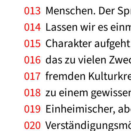
013
Menschen. Der Spra
014
Lassen wir es einm
015
Charakter aufgeht.
016
das zu vielen Zwe
017
fremden Kulturkrei
018
zu einem gewissen 
019
Einheimischer, abe
020
Verständigungsmög