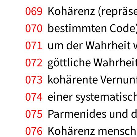
069
Kohärenz (repräsen
070
bestimmten Code).
071
um der Wahrheit wi
072
göttliche Wahrheit 
073
kohärente Vernunf
074
einer systematisch
075
Parmenides und de
076
Kohärenz menschli