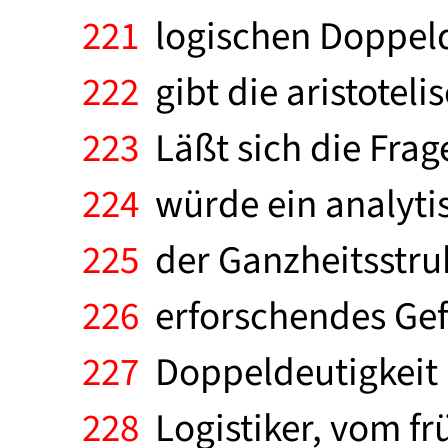
221
logischen Doppelde
222
gibt die aristotel
223
Läßt sich die Frag
224
würde ein analytis
225
der Ganzheitsstrukt
226
erforschendes Gefü
227
Doppeldeutigkeit i
228
Logistiker, vom fr