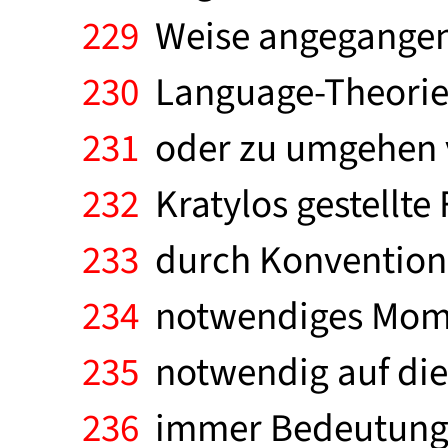
229
Weise angegangen w
230
Language-Theorie
231
oder zu umgehen ve
232
Kratylos gestellte F
233
durch Konvention z
234
notwendiges Momen
235
notwendig auf die 
236
immer Bedeutung g