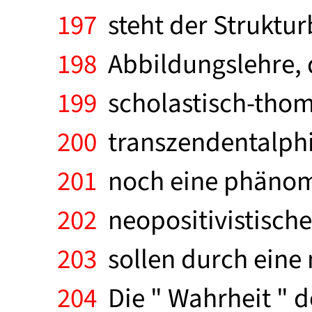
197
steht der Strukturb
198
Abbildungslehre, 
199
scholastisch-thoma
200
transzendentalphil
201
noch eine phänome
202
neopositivistisch
203
sollen durch eine
204
Die " Wahrheit " d