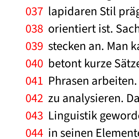
037
lapidaren Stil prä
038
orientiert ist. Sa
039
stecken an. Man k
040
betont kurze Sätze
041
Phrasen arbeiten. 
042
zu analysieren. D
043
Linguistik geworde
044
in seinen Elemente