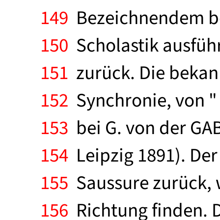
149
Bezeichnendem bere
150
Scholastik ausführl
151
zurück. Die bekan
152
Synchronie, von " l
153
bei G. von der GA
154
Leipzig 1891). Der
155
Saussure zurück, w
156
Richtung finden. D