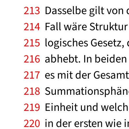
213
Dasselbe gilt von 
214
Fall wäre Struktu
215
logisches Gesetz, d
216
abhebt. In beiden 
217
es mit der Gesamtst
218
Summationsphänome
219
Einheit und welche
220
in der ersten wie i