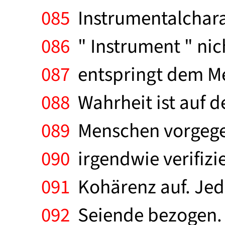
085
Instrumentalcharak
086
" Instrument " nic
087
entspringt dem Me
088
Wahrheit ist auf d
089
Menschen vorgeg
090
irgendwie verifizie
091
Kohärenz auf. Jede
092
Seiende bezogen. U