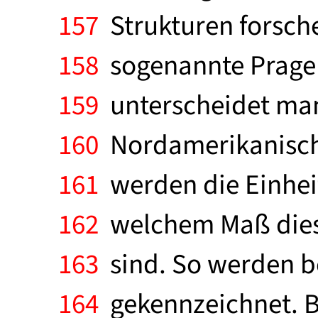
157
Strukturen forsche
158
sogenannte Prager
159
unterscheidet man
160
Nordamerikanische
161
werden die Einheit
162
welchem Maß diese
163
sind. So werden be
164
gekennzeichnet. Be