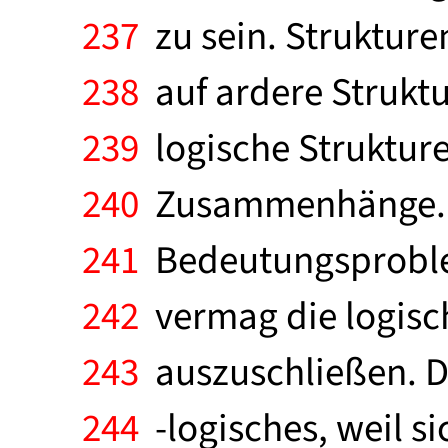
237
zu sein. Strukturen
238
auf ardere Struktu
239
logische Strukture
240
Zusammenhänge. St
241
Bedeutungsproblem 
242
vermag die logisc
243
auszuschließen. D
244
-logisches, weil s