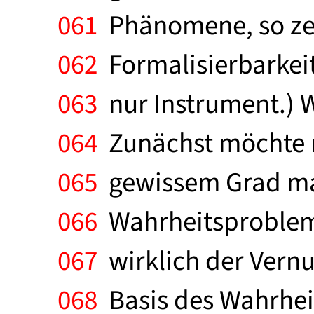
061
Phänomene, so zei
062
Formalisierbarkeit.
063
nur Instrument.) 
064
Zunächst möchte ma
065
gewissem Grad man
066
Wahrheitsprobleme
067
wirklich der Vernu
068
Basis des Wahrheit