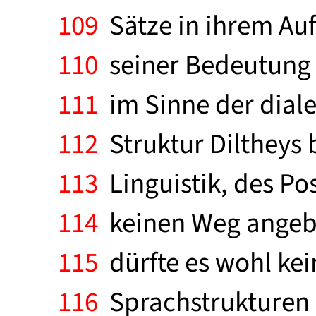
109
Sätze in ihrem Aufb
110
seiner Bedeutung d
111
im Sinne der dialek
112
Struktur Diltheys
113
Linguistik, des Po
114
keinen Weg angebe
115
dürfte es wohl kei
116
Sprachstrukturen a