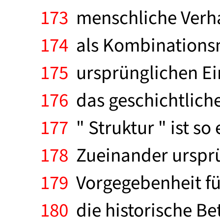
173
menschliche Verhalt
174
als Kombinationsmö
175
ursprünglichen Ei
176
das geschichtlich
177
" Struktur " ist so 
178
Zueinander ursprün
179
Vorgegebenheit für
180
die historische Be