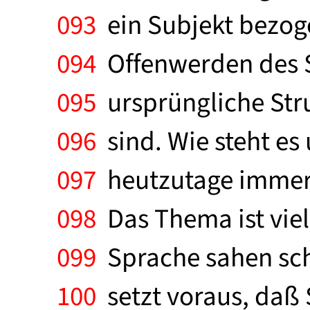
093
ein Subjekt bezoge
094
Offenwerden des S
095
ursprüngliche Stru
096
sind. Wie steht es
097
heutzutage immer 
098
Das Thema ist viel
099
Sprache sahen sch
100
setzt voraus, daß 