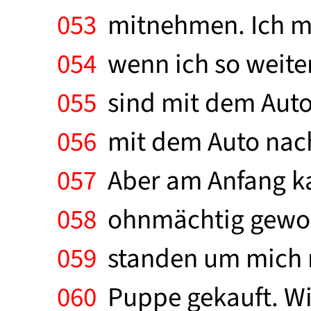
053
mitnehmen. Ich mu
054
wenn ich so weiter
055
sind mit dem Auto
056
mit dem Auto nach 
057
Aber am Anfang kal
058
ohnmächtig geword
059
standen um mich ru
060
Puppe gekauft. Wir 