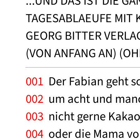
...UND DAS IST DIE GA
TAGESABLAEUFE MIT 
GEORG BITTER VERLA
(VON ANFANG AN) (O
001
Der Fabian geht s
002
um acht und manch
003
nicht gerne Kakao
004
oder die Mama von