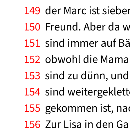
149
der Marc ist siebe
150
Freund. Aber da wa
151
sind immer auf Bäu
152
obwohl die Mama ge
153
sind zu dünn, und 
154
sind weitergeklett
155
gekommen ist, nac
156
Zur Lisa in den Gar