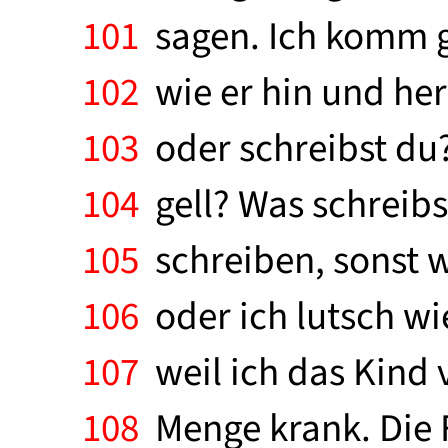
101
sagen. Ich komm g
102
wie er hin und her
103
oder schreibst du? 
104
gell? Was schreibs
105
schreiben, sonst we
106
oder ich lutsch wie
107
weil ich das Kind v
108
Menge krank. Die 