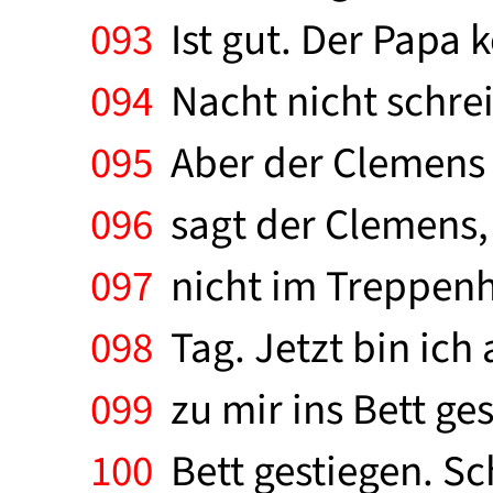
093
Ist gut. Der Papa k
094
Nacht nicht schreie
095
Aber der Clemens w
096
sagt der Clemens, 
097
nicht im Treppenha
098
Tag. Jetzt bin ich 
099
zu mir ins Bett gest
100
Bett gestiegen. Sc