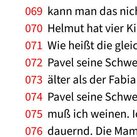
069
kann man das nicht.
070
Helmut hat vier K
071
Wie heißt die glei
072
Pavel seine Schwest
073
älter als der Fabi
074
Pavel seine Schwes
075
muß ich weinen. I
076
dauernd. Die Mama 