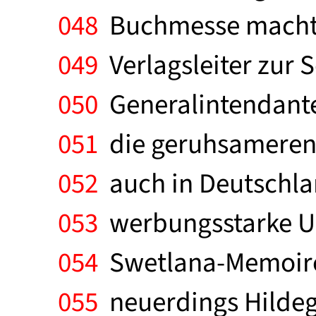
048
Buchmesse machte.
049
Verlagsleiter zur 
050
Generalintendante
051
die geruhsameren ö
052
auch in Deutschlan
053
werbungsstarke Un
054
Swetlana-Memoiren,
055
neuerdings Hildega