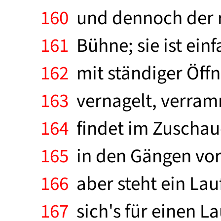
160
und dennoch der ra
161
Bühne; sie ist einf
162
mit ständiger Öff
163
vernagelt, verramm
164
findet im Zuschaue
165
in den Gängen vor
166
aber steht ein Lau
167
sich's für einen L