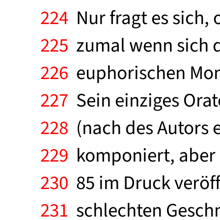
224
Nur fragt es sich,
225
zumal wenn sich d
226
euphorischen Mome
227
Sein einziges Orat
228
(nach des Autors e
229
komponiert, aber e
230
85 im Druck veröff
231
schlechten Geschma