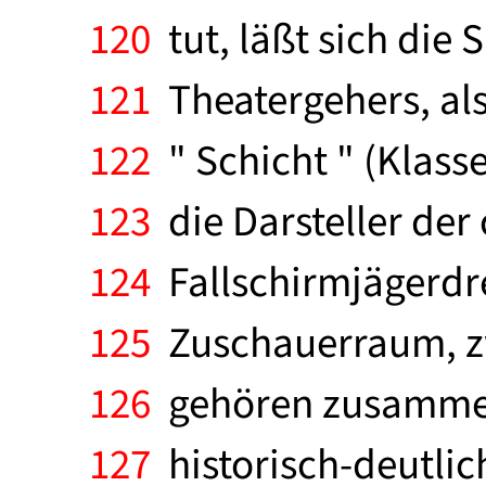
120
tut, läßt sich die
121
Theatergehers, al
122
" Schicht " (Klasse
123
die Darsteller der
124
Fallschirmjägerdre
125
Zuschauerraum, zw
126
gehören zusammen; 
127
historisch-deutli