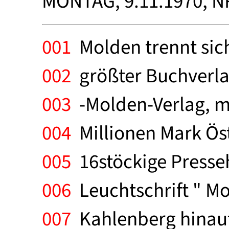
MONTAG, 9.11.1970, N
001
Molden trennt sich
002
größter Buchverlag
003
-Molden-Verlag, m
004
Millionen Mark Öst
005
16stöckige Presseh
006
Leuchtschrift " Mo
007
Kahlenberg hinauf