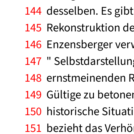
144
desselben. Es gibt
145
Rekonstruktion des
146
Enzensberger verwe
147
" Selbstdarstellun
148
ernstmeinenden Re
149
Gültige zu betonen
150
historische Situati
151
bezieht das Verhör 