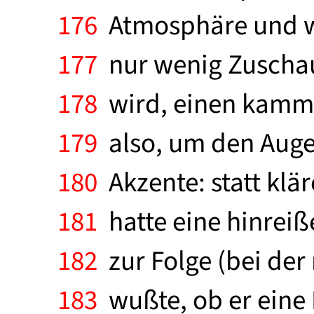
176
Atmosphäre und wo
177
nur wenig Zuschau
178
wird, einen kammer
179
also, um den Augen
180
Akzente: statt klä
181
hatte eine hinreiß
182
zur Folge (bei der
183
wußte, ob er eine F