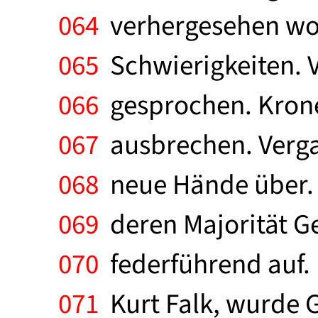
064
verhergesehen wor
065
Schwierigkeiten. 
066
gesprochen. Krone
067
ausbrechen. Vergan
068
neue Hände über. D
069
deren Majorität Ge
070
federführend auf. 
071
Kurt Falk, wurde G