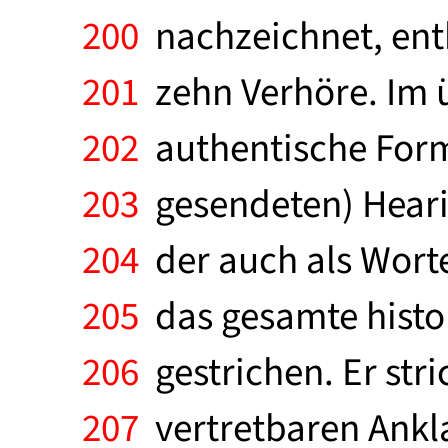
200
nachzeichnet, enth
201
zehn Verhöre. Im 
202
authentische Form 
203
gesendeten) Hearin
204
der auch als Worter
205
das gesamte histo
206
gestrichen. Er str
207
vertretbaren Ankl