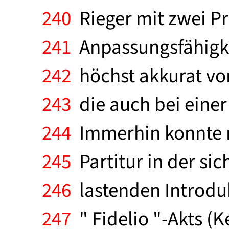
240
Rieger mit zwei Pr
241
Anpassungsfähigke
242
höchst akkurat vor
243
die auch bei einer
244
Immerhin konnte ma
245
Partitur in der si
246
lastenden Introduk
247
" Fidelio "-Akts (