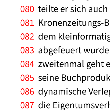
080
teilte er sich auc
081
Kronenzeitungs-Be
082
dem kleinformatig
083
abgefeuert wurden,
084
zweitenmal geht e
085
seine Buchprodukt
086
dynamische Verleg
087
die Eigentumsverh