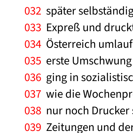
032
später selbständig
033
Expreß und druckte
034
Österreich umlauf
035
erste Umschwung i
036
ging in sozialisti
037
wie die Wochenpre
038
nur noch Drucker s
039
Zeitungen und dere