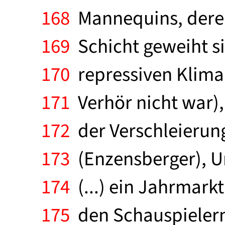
168
Mannequins, deren
169
Schicht geweiht sin
170
repressiven Klima 
171
Verhör nicht war), 
172
der Verschleierunge
173
(Enzensberger), U
174
(...) ein Jahrmark
175
den Schauspielern