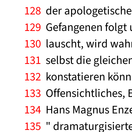
128
der apologetischen
129
Gefangenen folgt u
130
lauscht, wird wahr
131
selbst die gleiche
132
konstatieren könne
133
Offensichtliches, E
134
Hans Magnus Enzens
135
" dramaturgisiert