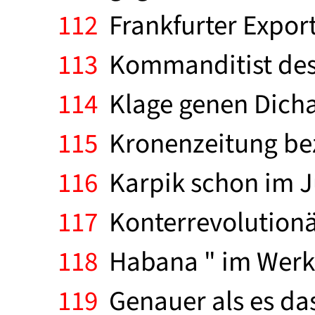
112
Frankfurter Expor
113
Kommanditist des 
114
Klage genen Dicha
115
Kronenzeitung beze
116
Karpik schon im Ju
117
Konterrevolutionär
118
Habana " im Werk
119
Genauer als es das