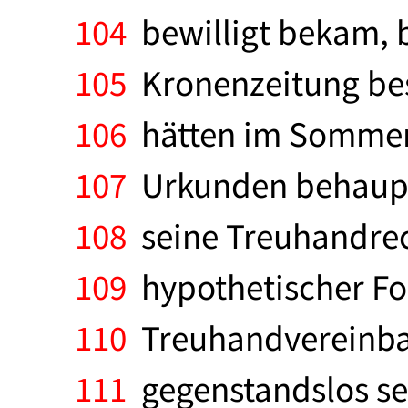
104
bewilligt bekam, b
105
Kronenzeitung bes
106
hätten im Sommer
107
Urkunden behauptet
108
seine Treuhandrech
109
hypothetischer Fo
110
Treuhandvereinbaru
111
gegenstandslos sei