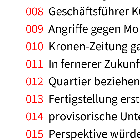
008
Geschäftsführer Ku
009
Angriffe gegen Mold
010
Kronen-Zeitung gab
011
In fernerer Zukunft
012
Quartier beziehen,
013
Fertigstellung ers
014
provisorische Unte
015
Perspektive würde