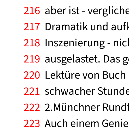
216
aber ist - verglich
217
Dramatik und aufk
218
Inszenierung - nic
219
ausgelastet. Das g
220
Lektüre von Buch u
221
schwacher Stunde.
222
2.Münchner Rundfu
223
Auch einem Genie 