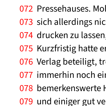
072
Pressehauses. Mold
073
sich allerdings nic
074
drucken zu lassen,
075
Kurzfristig hatte 
076
Verlag beteiligt, t
077
immerhin noch eine
078
bemerkenswerte H
079
und einiger gut ve