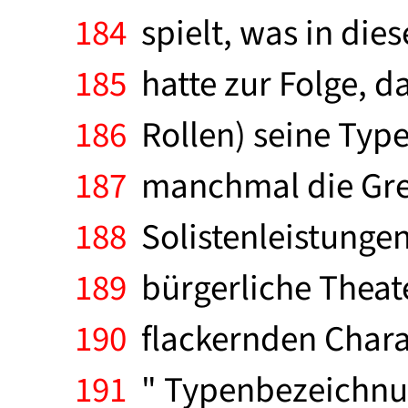
184
spielt, was in dies
185
hatte zur Folge, d
186
Rollen) seine Typen
187
manchmal die Grenz
188
Solistenleistungen
189
bürgerliche Theate
190
flackernden Charakt
191
" Typenbezeichnun