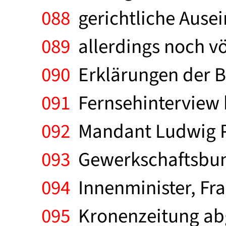
088
gerichtliche Ause
089
allerdings noch völ
090
Erklärungen der Be
091
Fernsehinterview h
092
Mandant Ludwig P
093
Gewerkschaftsbund
094
Innenminister, Fra
095
Kronenzeitung abge