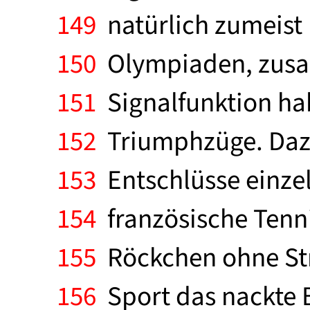
149
natürlich zumeist 
150
Olympiaden, zusam
151
Signalfunktion hab
152
Triumphzüge. Daz
153
Entschlüsse einzel
154
französische Tenni
155
Röckchen ohne Str
156
Sport das nackte B