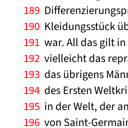
189
Differenzierungspr
190
Kleidungsstück üb
191
war. All das gilt 
192
vielleicht das repr
193
das übrigens Männ
194
des Ersten Weltkri
195
in der Welt, der a
196
von Saint-Germain-