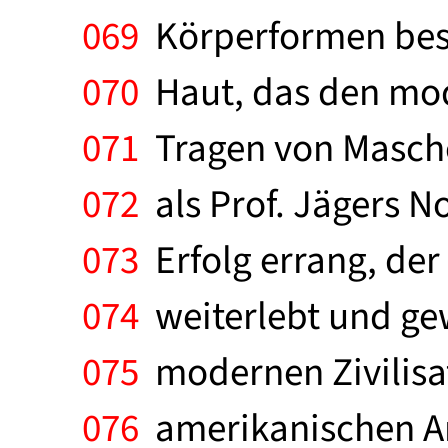
069
Körperformen beso
070
Haut, das den mod
071
Tragen von Masche
072
als Prof. Jägers N
073
Erfolg errang, der
074
weiterlebt und ge
075
modernen Zivilisa
076
amerikanischen Arb