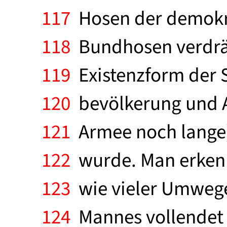
117
Hosen der demokrat
118
Bundhosen verdrän
119
Existenzform der S
120
bevölkerung und A
121
Armee noch lange)
122
wurde. Man erkenn
123
wie vieler Umwege
124
Mannes vollendet w