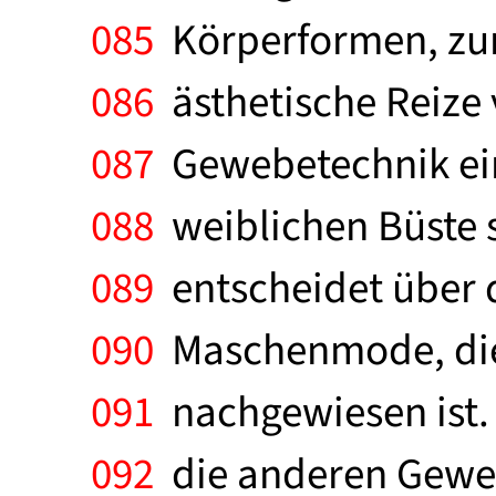
085
Körperformen, zum
086
ästhetische Reize
087
Gewebetechnik eine
088
weiblichen Büste 
089
entscheidet über d
090
Maschenmode, die 
091
nachgewiesen ist. 
092
die anderen Geweb