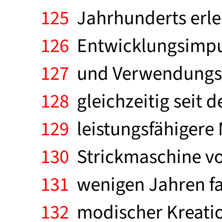
125
Jahrhunderts erle
126
Entwicklungsimpuls
127
und Verwendungswe
128
gleichzeitig seit 
129
leistungsfähigere 
130
Strickmaschine von
131
wenigen Jahren fas
132
modischer Kreatio