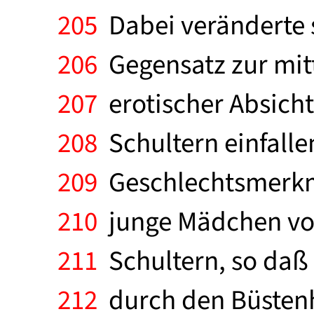
205
Dabei veränderte s
206
Gegensatz zur mitt
207
erotischer Absicht
208
Schultern einfallen
209
Geschlechtsmerkma
210
junge Mädchen von
211
Schultern, so daß 
212
durch den Büstenha