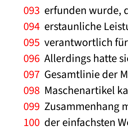
093
erfunden wurde, d
094
erstaunliche Leist
095
verantwortlich für
096
Allerdings hatte s
097
Gesamtlinie der Mo
098
Maschenartikel kam
099
Zusammenhang mit 
100
der einfachsten We