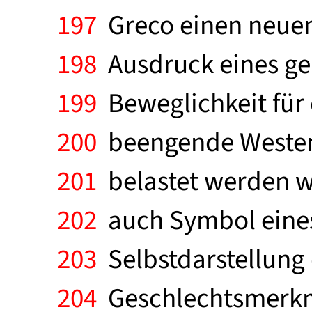
197
Greco einen neuen 
198
Ausdruck eines gel
199
Beweglichkeit für
200
beengende Westen 
201
belastet werden wo
202
auch Symbol eines
203
Selbstdarstellung 
204
Geschlechtsmerkma