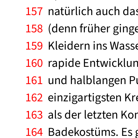
157
natürlich auch das
158
(denn früher ging
159
Kleidern ins Wasse
160
rapide Entwicklun
161
und halblangen Pum
162
einzigartigsten Kre
163
als der letzten Ko
164
Badekostüms. Es g