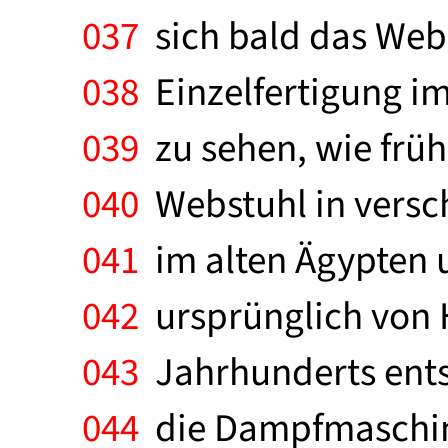
037
sich bald das Webe
038
Einzelfertigung im
039
zu sehen, wie früh
040
Webstuhl in versch
041
im alten Ägypten u
042
ursprünglich von H
043
Jahrhunderts ents
044
die Dampfmaschine 