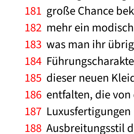
181
große Chance bekam
182
mehr ein modisches
183
was man ihr übrigl
184
Führungscharakter.
185
dieser neuen Kleid
186
entfalten, die von
187
Luxusfertigungen re
188
Ausbreitungsstil 