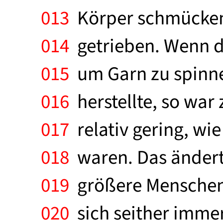
013
Körper schmücken, 
014
getrieben. Wenn d
015
um Garn zu spinne
016
herstellte, so war
017
relativ gering, wi
018
waren. Das ändert 
019
größere Menschenm
020
sich seither immer 