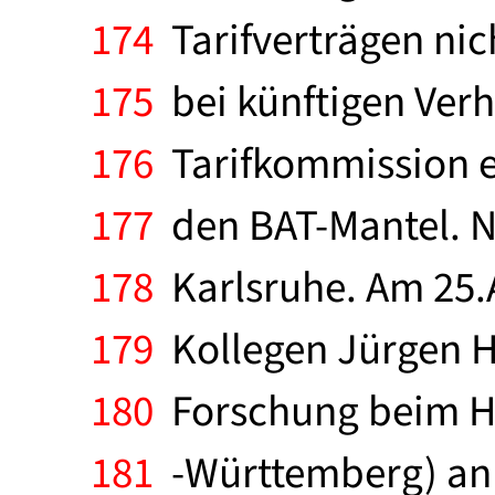
174
Tarifverträgen nic
175
bei künftigen Verh
176
Tarifkommission e
177
den BAT-Mantel. Na
178
Karlsruhe. Am 25.A
179
Kollegen Jürgen H.
180
Forschung beim Ha
181
-Württemberg) anl