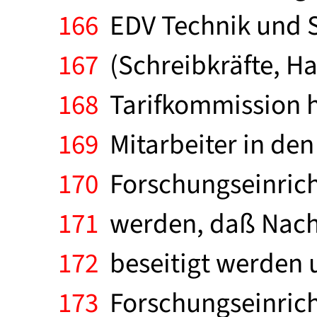
166
EDV Technik und S
167
(Schreibkräfte, Hau
168
Tarifkommission h
169
Mitarbeiter in de
170
Forschungseinrich
171
werden, daß Nachte
172
beseitigt werden 
173
Forschungseinricht