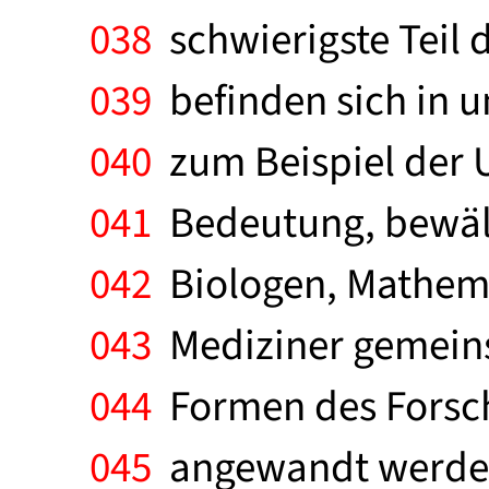
038
schwierigste Teil 
039
befinden sich in un
040
zum Beispiel der U
041
Bedeutung, bewält
042
Biologen, Mathema
043
Mediziner gemeins
044
Formen des Forsch
045
angewandt werden.