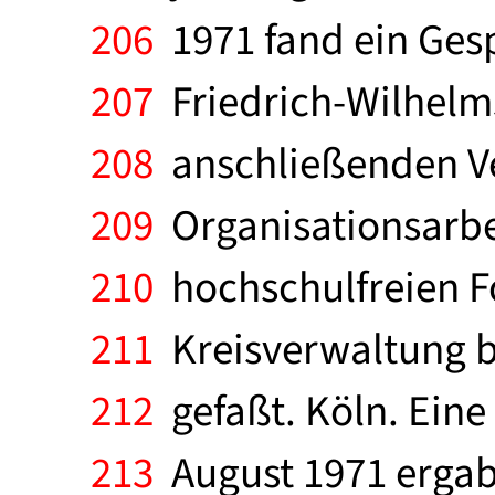
206
1971 fand ein Ges
207
Friedrich-Wilhelms-
208
anschließenden Ve
209
Organisationsarbei
210
hochschulfreien Fo
211
Kreisverwaltung be
212
gefaßt. Köln. Eine
213
August 1971 ergab,