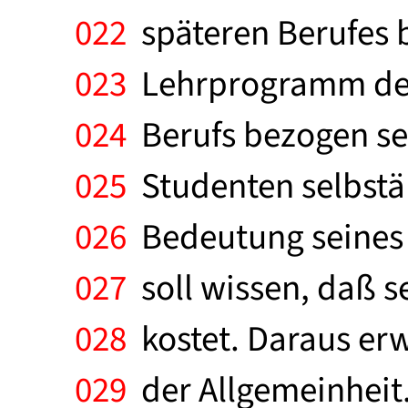
022
späteren Berufes b
023
Lehrprogramm der U
024
Berufs bezogen sei
025
Studenten selbstän
026
Bedeutung seines B
027
soll wissen, daß s
028
kostet. Daraus er
029
der Allgemeinheit.