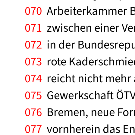
070
Arbeiterkammer Br
071
zwischen einer Ver
072
in der Bundesrepub
073
rote Kaderschmied
074
reicht nicht mehr
075
Gewerkschaft ÖTV 
076
Bremen, neue Form
077
vornherein das Ent