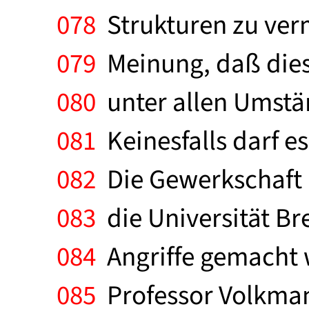
078
Strukturen zu verm
079
Meinung, daß dies
080
unter allen Umstä
081
Keinesfalls darf e
082
Die Gewerkschaft
083
die Universität B
084
Angriffe gemacht w
085
Professor Volkman