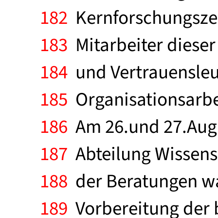
182
Kernforschungszen
183
Mitarbeiter dieser 
184
und Vertrauensleut
185
Organisationsarbei
186
Am 26.und 27.Augu
187
Abteilung Wissensc
188
der Beratungen wa
189
Vorbereitung der b