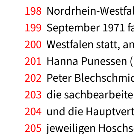
198
Nordrhein-Westfale
199
September 1971 fa
200
Westfalen statt, a
201
Hanna Punessen (B
202
Peter Blechschmid
203
die sachbearbeite
204
und die Hauptvert
205
jeweiligen Hoschs