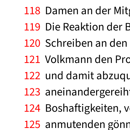
118
Damen an der Mitgl
119
Die Reaktion der B
120
Schreiben an den P
121
Volkmann den Prote
122
und damit abzuqual
123
aneinandergereiht
124
Boshaftigkeiten, v
125
anmutenden gönner