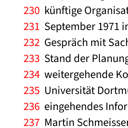
230
künftige Organisati
231
September 1971 inf
232
Gespräch mit Sach
233
Stand der Planung
234
weitergehende Kon
235
Universität Dortm
236
eingehendes Infor
237
Martin Schmeisser 