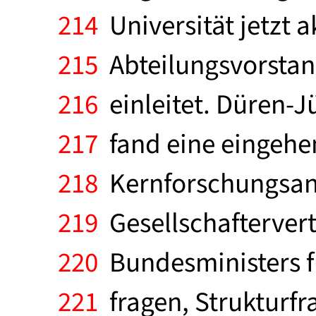
214
Universität jetzt a
215
Abteilungsvorstan
216
einleitet. Düren-J
217
fand eine eingehen
218
Kernforschungsanla
219
Gesellschaftervertr
220
Bundesministers f
221
fragen, Strukturfr