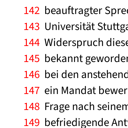
142
beauftragter Sprec
143
Universität Stuttg
144
Widerspruch dieses
145
bekannt geworden i
146
bei den anstehen
147
ein Mandat bewer
148
Frage nach seinem 
149
befriedigende Antw