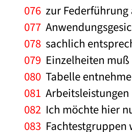
076
zur Federführung 
077
Anwendungsgesich
078
sachlich entsprec
079
Einzelheiten muß i
080
Tabelle entnehmen,
081
Arbeitsleistungen 
082
Ich möchte hier nu
083
Fachtestgruppen w