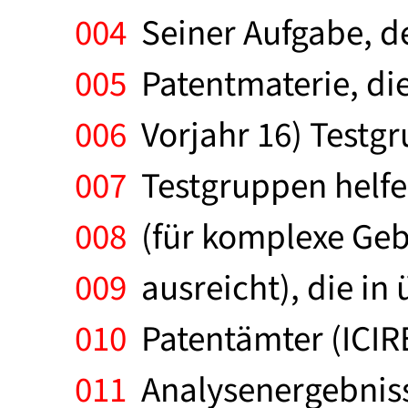
004
Seiner Aufgabe, d
005
Patentmaterie, die
006
Vorjahr 16) Testg
007
Testgruppen helfe
008
(für komplexe Gebie
009
ausreicht), die in 
010
Patentämter (ICIRE
011
Analysenergebniss