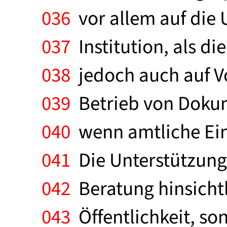
036
vor allem auf die 
037
Institution, als d
038
jedoch auch auf Vo
039
Betrieb von Dokum
040
wenn amtliche Ein
041
Die Unterstützung 
042
Beratung hinsichtl
043
Öffentlichkeit, so