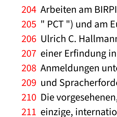
204
Arbeiten am BIRPI-
205
" PCT ") und am Eu
206
Ulrich C. Hallman
207
einer Erfindung in
208
Anmeldungen unter
209
und Spracherforder
210
Die vorgesehenen,
211
einzige, internat