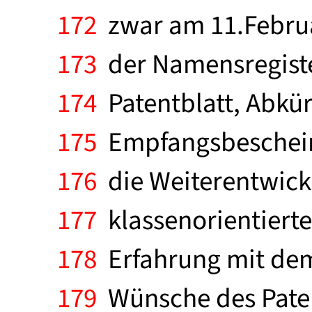
172
zwar am 11.Februar
173
der Namensregiste
174
Patentblatt, Abkü
175
Empfangsbescheini
176
die Weiterentwick
177
klassenorientierte
178
Erfahrung mit dem
179
Wünsche des Patent