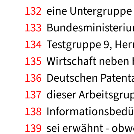
132
eine Untergruppe "
133
Bundesministerium
134
Testgruppe 9, Herr
135
Wirtschaft neben H
136
Deutschen Patentam
137
dieser Arbeitsgrup
138
Informationsbedürf
139
sei erwähnt - obwo