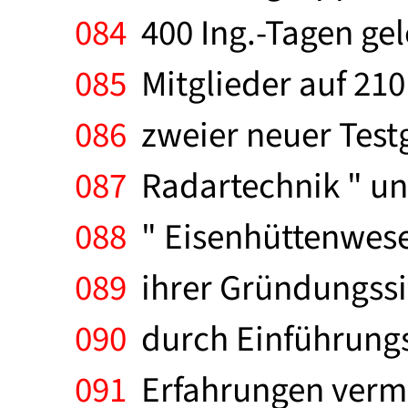
084
400 Ing.-Tagen gel
085
Mitglieder auf 210
086
zweier neuer Test
087
Radartechnik " unt
088
" Eisenhüttenwesen
089
ihrer Gründungssi
090
durch Einführungsv
091
Erfahrungen vermit