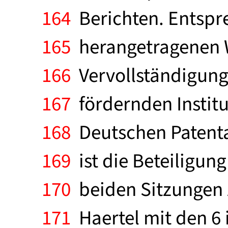
164
Berichten. Entspr
165
herangetragenen Wu
166
Vervollständigung 
167
fördernden Institu
168
Deutschen Patenta
169
ist die Beteiligu
170
beiden Sitzungen z
171
Haertel mit den 6 