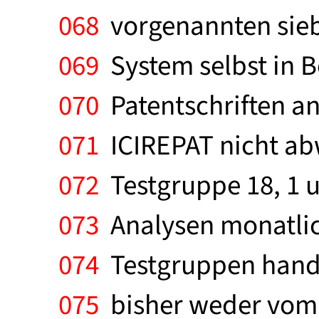
068
vorgenannten siebe
069
System selbst in 
070
Patentschriften an
071
ICIREPAT nicht abw
072
Testgruppe 18, 1 un
073
Analysen monatlich 
074
Testgruppen handel
075
bisher weder vom 