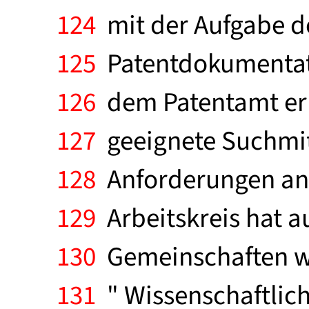
124
mit der Aufgabe de
125
Patentdokumentati
126
dem Patentamt erm
127
geeignete Suchmitt
128
Anforderungen an 
129
Arbeitskreis hat a
130
Gemeinschaften wu
131
" Wissenschaftlic