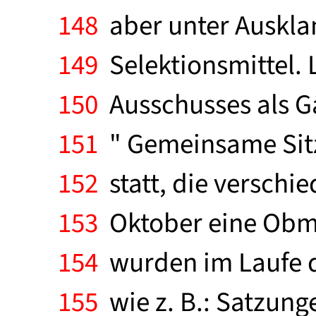
148
aber unter Auskla
149
Selektionsmittel. 
150
Ausschusses als G
151
" Gemeinsame Sitz
152
statt, die versch
153
Oktober eine Obmä
154
wurden im Laufe de
155
wie z. B.: Satzung