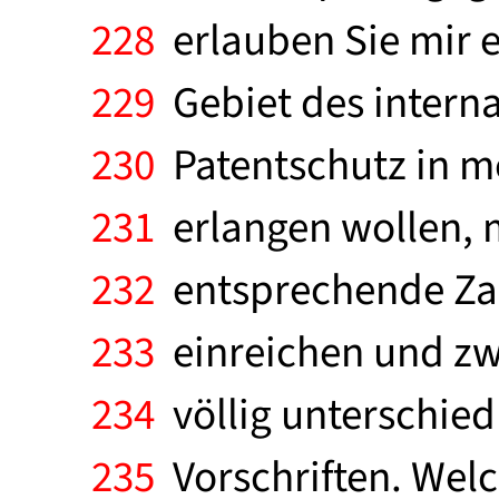
228
erlauben Sie mir e
229
Gebiet des intern
230
Patentschutz in me
231
erlangen wollen, m
232
entsprechende Zah
233
einreichen und zw
234
völlig unterschiedl
235
Vorschriften. Wel