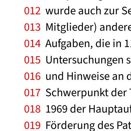
012
wurde auch zur Sel
013
Mitglieder) ander
014
Aufgaben, die in 11
015
Untersuchungen se
016
und Hinweise an d
017
Schwerpunkt der T
018
1969 der Hauptaufg
019
Förderung des Pa