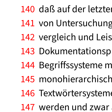
140
daß auf der letzte
141
von Untersuchunge
142
vergleich und Leis
143
Dokumentationsprin
144
Begriffssysteme m
145
monohierarchischer
146
Textwörtersysteme
147
werden und zwar am