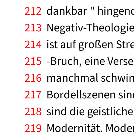
212
dankbar " hingeno
213
Negativ-Theologie 
214
ist auf großen Stre
215
-Bruch, eine Vers
216
manchmal schwindl
217
Bordellszenen sind
218
sind die geistlic
219
Modernität. Modern