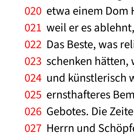
020
etwa einem Dom He
021
weil er es ablehnt
022
Das Beste, was rel
023
schenken hätten, 
024
und künstlerisch w
025
ernsthafteres Bemü
026
Gebotes. Die Zeite
027
Herrn und Schöpfer