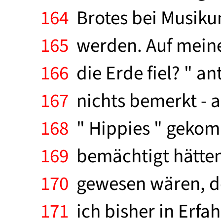
164
Brotes bei Musiku
165
werden. Auf meine 
166
die Erde fiel? " a
167
nichts bemerkt - a
168
" Hippies " gekom
169
bemächtigt hätten,
170
gewesen wären, de
171
ich bisher in Erfa