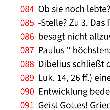
084
Ob sie noch lebte?
085
-Stelle? Zu 3. Das P
086
besagt nicht allzu
087
Paulus " höchstens
088
Dibelius schließt 
089
Luk. 14, 26 ff.) ei
090
Entwicklung bedeu
091
Geist Gottes! Griec