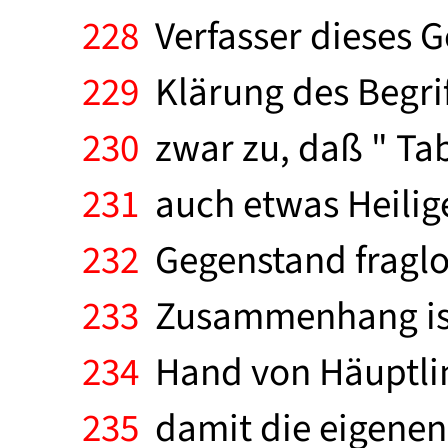
228
Verfasser dieses G
229
Klärung des Begriff
230
zwar zu, daß " Tab
231
auch etwas Heilige
232
Gegenstand fraglos
233
Zusammenhang ist 
234
Hand von Häuptling
235
damit die eigenen "