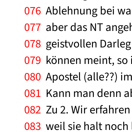
076
Ablehnung bei wah
077
aber das NT angeht
078
geistvollen Darleg
079
können meint, so i
080
Apostel (alle??) i
081
Kann man denn abe
082
Zu 2. Wir erfahren
083
weil sie halt noch 