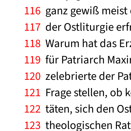
116
ganz gewiß meist 
117
der Ostliturgie erf
118
Warum hat das Erz
119
für Patriarch Maxi
120
zelebrierte der Pa
121
Frage stellen, ob 
122
täten, sich den O
123
theologischen Rati