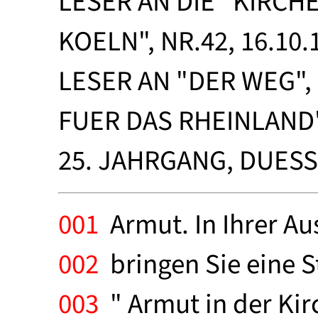
LESER AN DIE "KIRC
KOELN", NR.42, 16.10.1
LESER AN "DER WEG"
FUER DAS RHEINLAND", 
25. JAHRGANG, DUES
001
Armut. In Ihrer A
002
bringen Sie eine 
003
" Armut in der Kir