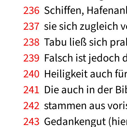
236
Schiffen, Hafenan
237
sie sich zugleich 
238
Tabu ließ sich pra
239
Falsch ist jedoch 
240
Heiligkeit auch für
241
Die auch in der B
242
stammen aus voris
243
Gedankengut (hier