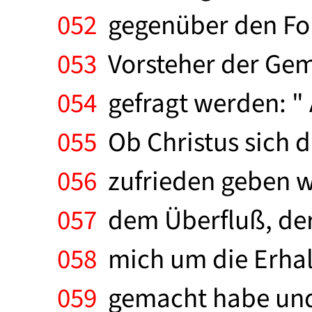
052
gegenüber den For
053
Vorsteher der Gem
054
gefragt werden: " A
055
Ob Christus sich d
056
zufrieden geben wi
057
dem Überfluß, der 
058
mich um die Erhalt
059
gemacht habe und w