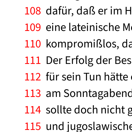
108
dafür, daß er im H
109
eine lateinische M
110
kompromißlos, daß
111
Der Erfolg der Bes
112
für sein Tun hätte
113
am Sonntagabend b
114
sollte doch nicht 
115
und jugoslawischen