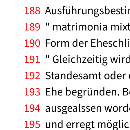
188
Ausführungsbesti
189
" matrimonia mixta
190
Form der Eheschlie
191
" Gleichzeitig wir
192
Standesamt oder e
193
Ehe begründen. Bei
194
ausgealssen worden;
195
und erregt möglic