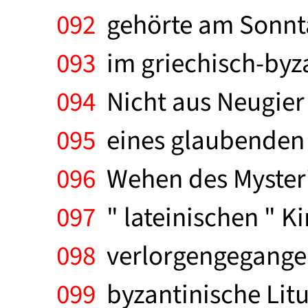
092
gehörte am Sonnta
093
im griechisch-byza
094
Nicht aus Neugier 
095
eines glaubenden C
096
Wehen des Mysteriu
097
" lateinischen " K
098
verlorgengegangen 
099
byzantinische Litur