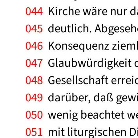
044
Kirche wäre nur dan
045
deutlich. Abgeseh
046
Konsequenz ziemlic
047
Glaubwürdigkeit d
048
Gesellschaft errei
049
darüber, daß gewiss
050
wenig beachtet we
051
mit liturgischen D