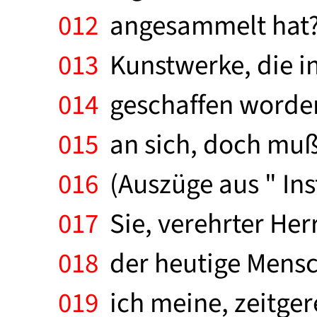
012
angesammelt hat? 
013
Kunstwerke, die i
014
geschaffen worden
015
an sich, doch muß
016
(Auszüge aus " Inst
017
Sie, verehrter Her
018
der heutige Mensch 
019
ich meine, zeitger