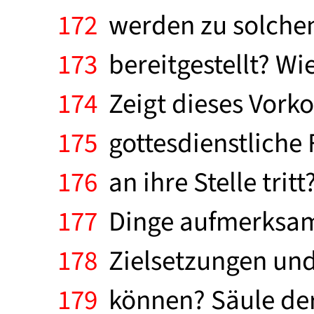
172
werden zu solchen
173
bereitgestellt? Wi
174
Zeigt dieses Vork
175
gottesdienstliche 
176
an ihre Stelle trit
177
Dinge aufmerksam 
178
Zielsetzungen und 
179
können? Säule der 