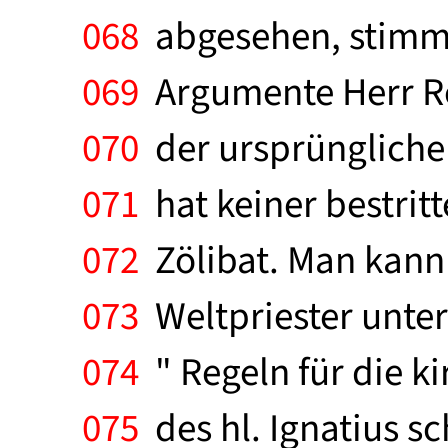
068
abgesehen, stimmen
069
Argumente Herr Re
070
der ursprüngliche
071
hat keiner bestritt
072
Zölibat. Man kann 
073
Weltpriester unte
074
" Regeln für die k
075
des hl. Ignatius sch