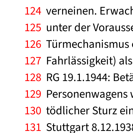
124
verneinen. Erwac
125
unter der Vorauss
126
Türmechanismus ei
127
Fahrlässigkeit) al
128
RG 19.1.1944: Betä
129
Personenwagens wä
130
tödlicher Sturz ei
131
Stuttgart 8.12.193