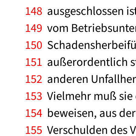
148
ausgeschlossen ist
149
vom Betriebsunter
150
Schadensherbeifüh
151
außerordentlich st
152
anderen Unfallherg
153
Vielmehr muß sie 
154
beweisen, aus der 
155
Verschulden des Ve