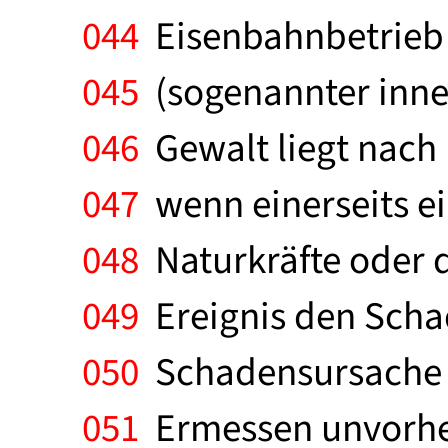
044
Eisenbahnbetrieb 
045
(sogenannter inn
046
Gewalt liegt nach
047
wenn einerseits e
048
Naturkräfte oder d
049
Ereignis den Scha
050
Schadensursache 
051
Ermessen unvorher