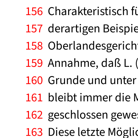
156
Charakteristisch f
157
derartigen Beispie
158
Oberlandesgericht
159
Annahme, daß L. (d
160
Grunde und unter w
161
bleibt immer die M
162
geschlossen gewese
163
Diese letzte Mögli