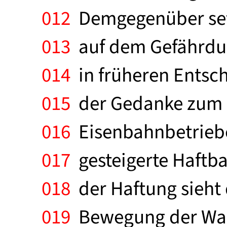
012
Demgegenüber setz
013
auf dem Gefährdun
014
in früheren Entsc
015
der Gedanke zum Tr
016
Eisenbahnbetriebe
017
gesteigerte Haftb
018
der Haftung sieht
019
Bewegung der Wage