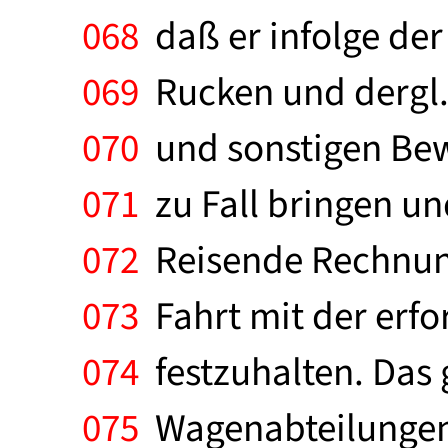
068
daß er infolge de
069
Rucken und dergl. 
070
und sonstigen Be
071
zu Fall bringen un
072
Reisende Rechnung
073
Fahrt mit der erfo
074
festzuhalten. Das 
075
Wagenabteilungen 