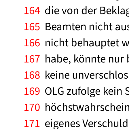
164
die von der Bekla
165
Beamten nicht aus
166
nicht behauptet wi
167
habe, könnte nur 
168
keine unverschlos
169
OLG zufolge kein 
170
höchstwahrscheinli
171
eigenes Verschulde