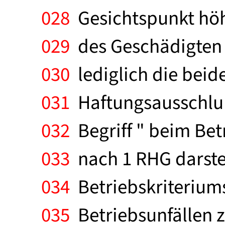
028
Gesichtspunkt höh
029
des Geschädigten a
030
lediglich die beid
031
Haftungsausschlu
032
Begriff " beim Bet
033
nach 1 RHG darste
034
Betriebskriteriums
035
Betriebsunfällen z