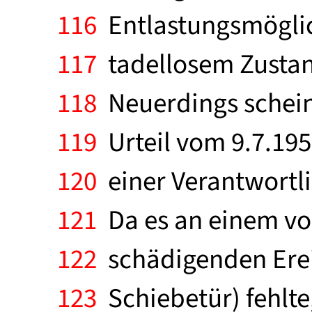
116
Entlastungsmöglich
117
tadellosem Zustan
118
Neuerdings schein
119
Urteil vom 9.7.1957
120
einer Verantwortli
121
Da es an einem vo
122
schädigenden Ereig
123
Schiebetür) fehlte,