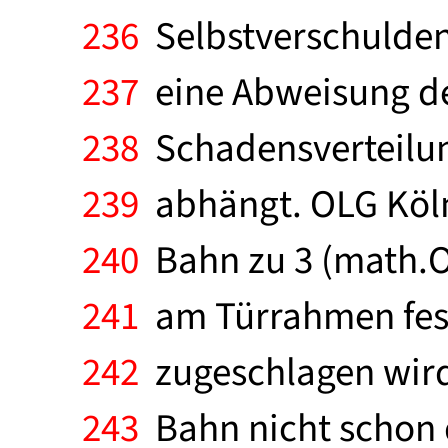
236
Selbstverschuldens
237
eine Abweisung de
238
Schadensverteilung
239
abhängt. OLG Köln
240
Bahn zu 3 (math.Op
241
am Türrahmen fest
242
zugeschlagen wird.
243
Bahn nicht schon d