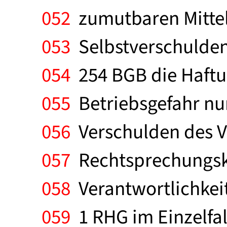
052
zumutbaren Mitteln
053
Selbstverschulden
054
254 BGB die Haftu
055
Betriebsgefahr nur
056
Verschulden des Ver
057
Rechtsprechungskas
058
Verantwortlichkei
059
1 RHG im Einzelfall