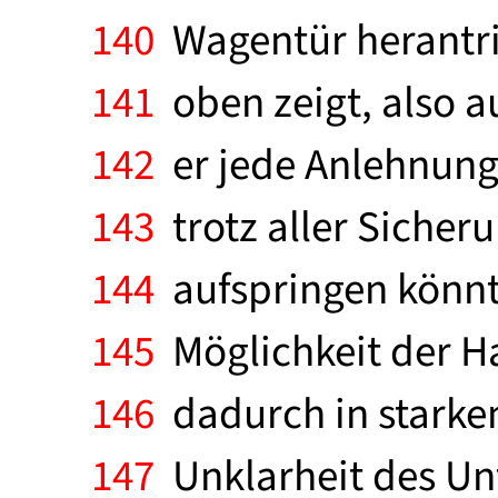
140
Wagentür herantrit
141
oben zeigt, also au
142
er jede Anlehnung 
143
trotz aller Sicher
144
aufspringen könnt
145
Möglichkeit der H
146
dadurch in starkem
147
Unklarheit des Unf