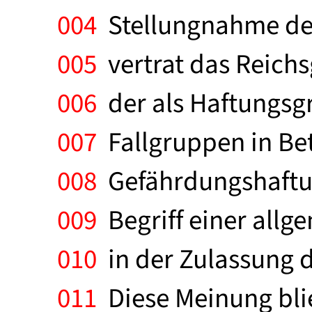
004
Stellungnahme der
005
vertrat das Reichsg
006
der als Haftungsgr
007
Fallgruppen in Bet
008
Gefährdungshaftun
009
Begriff einer all
010
in der Zulassung 
011
Diese Meinung blie