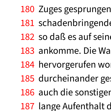
180
Zuges gesprungen. 
181
schadenbringende E
182
so daß es auf sei
183
ankomme. Die Wahn
184
hervorgerufen word
185
durcheinander ges
186
auch die sonstigen
187
lange Aufenthalt 