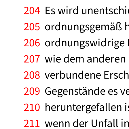
204
Es wird unentschie
205
ordnungsgemäß hin
206
ordnungswidrige L
207
wie dem anderen F
208
verbundene Erschü
209
Gegenstände es ver
210
heruntergefallen i
211
wenn der Unfall 