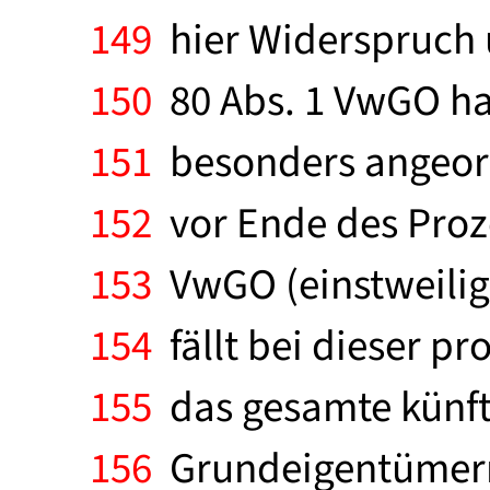
149
hier Widerspruch 
150
80 Abs. 1 VwGO hab
151
besonders angeord
152
vor Ende des Proz
153
VwGO (einstweilig
154
fällt bei dieser p
155
das gesamte künfti
156
Grundeigentümern,