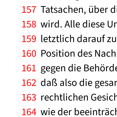
157
Tatsachen, über di
158
wird. Alle diese U
159
letztlich darauf z
160
Position des Nachba
161
gegen die Behörde 
162
daß also die gesam
163
rechtlichen Gesich
164
wie der beeinträc