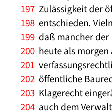
197
Zulässigkeit der ö
198
entschieden. Vielm
199
daß mancher der hi
200
heute als morgen 
201
verfassungsrechtl
202
öffentliche Baure
203
Klagerecht eingerä
204
auch dem Verwaltu