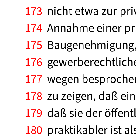
173
nicht etwa zur pri
174
Annahme einer pri
175
Baugenehmigung, al
176
gewerberechtliche
177
wegen besprochen 
178
zu zeigen, daß ei
179
daß sie der öffentl
180
praktikabler ist al