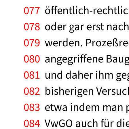
077
öffentlich-rechtli
078
oder gar erst nach
079
werden. Prozeßrech
080
angegriffene Bau
081
und daher ihm geg
082
bisherigen Versuc
083
etwa indem man pro
084
VwGO auch für die