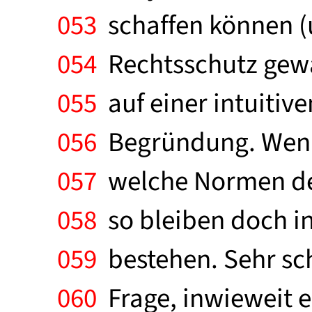
053
schaffen können (u
054
Rechtsschutz gewä
055
auf einer intuitive
056
Begründung. Wenn 
057
welche Normen des
058
so bleiben doch in
059
bestehen. Sehr sch
060
Frage, inwieweit e