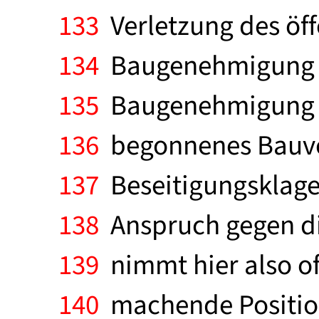
133
Verletzung des öff
134
Baugenehmigung zu
135
Baugenehmigung be
136
begonnenes Bauvor
137
Beseitigungsklage
138
Anspruch gegen di
139
nimmt hier also of
140
machende Position 