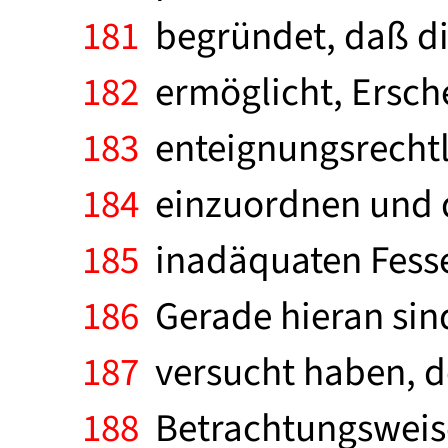
181
begründet, daß die
182
ermöglicht, Ersche
183
enteignungsrechtli
184
einzuordnen und d
185
inadäquaten Fessel
186
Gerade hieran sind
187
versucht haben, de
188
Betrachtungsweise