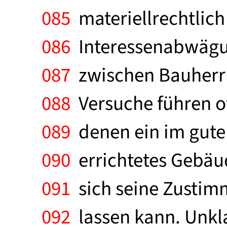
085
materiellrechtlich
086
Interessenabwägun
087
zwischen Bauherrn 
088
Versuche führen of
089
denen ein im gute
090
errichtetes Gebäu
091
sich seine Zustim
092
lassen kann. Unkla