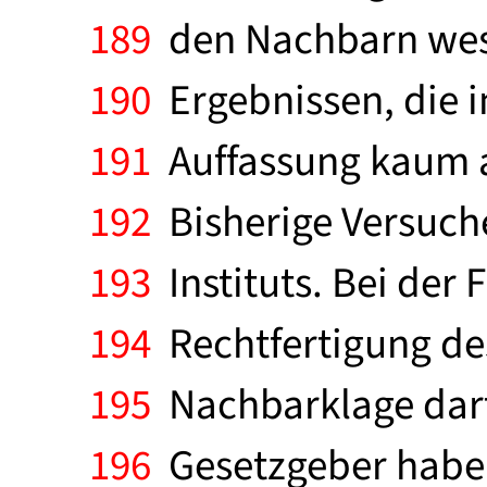
189
den Nachbarn wese
190
Ergebnissen, die i
191
Auffassung kaum a
192
Bisherige Versuche
193
Instituts. Bei der 
194
Rechtfertigung des 
195
Nachbarklage darf 
196
Gesetzgeber habe i