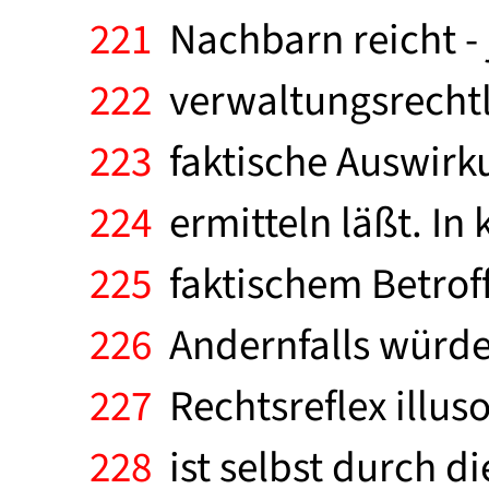
221
Nachbarn reicht - j
222
verwaltungsrechtli
223
faktische Auswirku
224
ermitteln läßt. In 
225
faktischem Betroff
226
Andernfalls würde
227
Rechtsreflex illus
228
ist selbst durch d