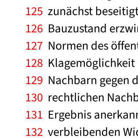
125
zunächst beseitig
126
Bauzustand erzwin
127
Normen des öffentl
128
Klagemöglichkeit 
129
Nachbarn gegen di
130
rechtlichen Nachba
131
Ergebnis anerkannt
132
verbleibenden Wid