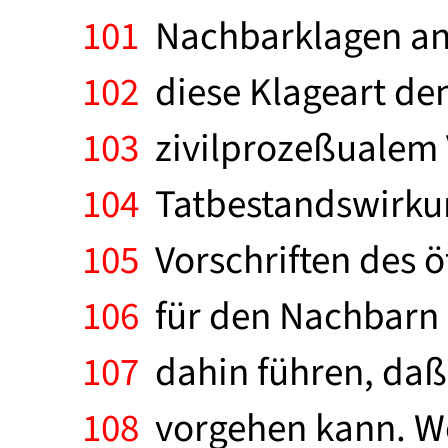
101
Nachbarklagen ane
102
diese Klageart den
103
zivilprozeßualem 
104
Tatbestandswirkun
105
Vorschriften des ö
106
für den Nachbarn b
107
dahin führen, daß
108
vorgehen kann. We