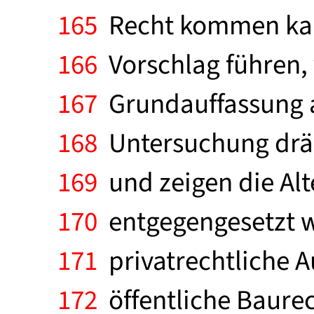
165
Recht kommen kann
166
Vorschlag führen, 
167
Grundauffassung a
168
Untersuchung drän
169
und zeigen die Alt
170
entgegengesetzt w
171
privatrechtliche A
172
öffentliche Baurec