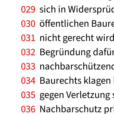
029
sich in Widersprü
030
öffentlichen Baure
031
nicht gerecht wird
032
Begründung dafür,
033
nachbarschützend 
034
Baurechts klagen k
035
gegen Verletzung 
036
Nachbarschutz priv