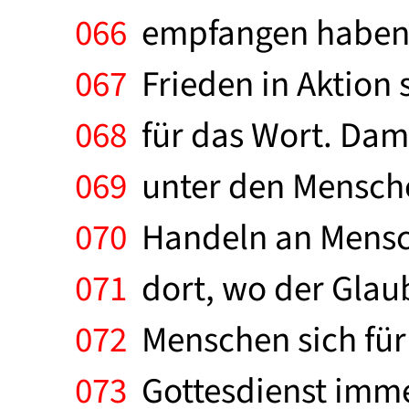
066
empfangen haben. I
067
Frieden in Aktion se
068
für das Wort. Dami
069
unter den Mensche
070
Handeln an Mensche
071
dort, wo der Glaub
072
Menschen sich für 
073
Gottesdienst immer