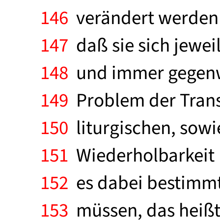
146
verändert werden mü
147
daß sie sich jewei
148
und immer gegenwa
149
Problem der Transf
150
liturgischen, sow
151
Wiederholbarkeit b
152
es dabei bestimmte
153
müssen, das heißt, 