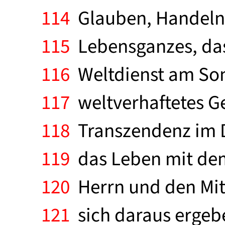
114
Glauben, Handeln u
115
Lebensganzes, das
116
Weltdienst am Sonn
117
weltverhaftetes Ge
118
Transzendenz im Di
119
das Leben mit dem
120
Herrn und den Mitm
121
sich daraus ergebe