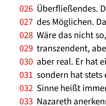
026
Überfließendes. De
027
des Möglichen. Das
028
Wäre das nicht so,
029
transzendent, aber
030
aber real. Er hat ei
031
sondern hat stets 
032
Sinne heißt immer
033
Nazareth anerkenne