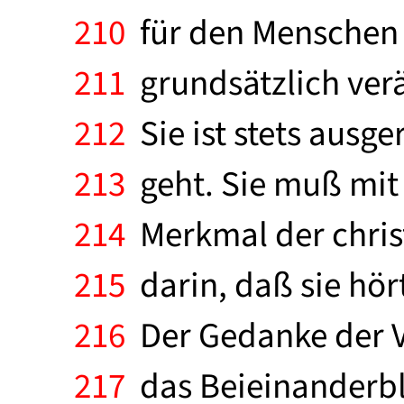
210
für den Menschen e
211
grundsätzlich verä
212
Sie ist stets ausg
213
geht. Sie muß mit 
214
Merkmal der christ
215
darin, daß sie hör
216
Der Gedanke der V
217
das Beieinanderble