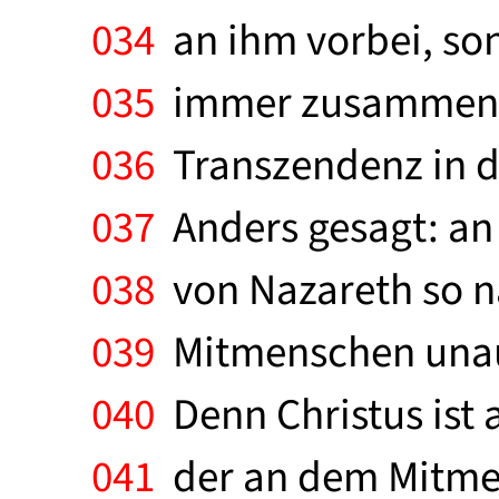
034
an ihm vorbei, son
035
immer zusammen. G
036
Transzendenz in d
037
Anders gesagt: an 
038
von Nazareth so n
039
Mitmenschen unausw
040
Denn Christus ist 
041
der an dem Mitmens