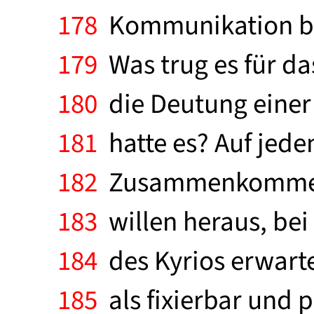
178
Kommunikation be
179
Was trug es für d
180
die Deutung einer
181
hatte es? Auf jeden 
182
Zusammenkommen u
183
willen heraus, be
184
des Kyrios erwarte
185
als fixierbar und 