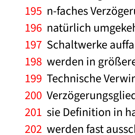
195
n-faches Verzögeru
196
natürlich umgekeh
197
Schaltwerke auffaß
198
werden in größerer
199
Technische Verwir
200
Verzögerungsglied
201
sie Definition in h
202
werden fast aussc