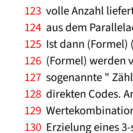
123
volle Anzahl liefer
124
aus dem Parallelad
125
Ist dann (Formel) 
126
(Formel) werden ve
127
sogenannte " Zählf
128
direkten Codes. An
129
Wertekombinationen
130
Erzielung eines 3-s