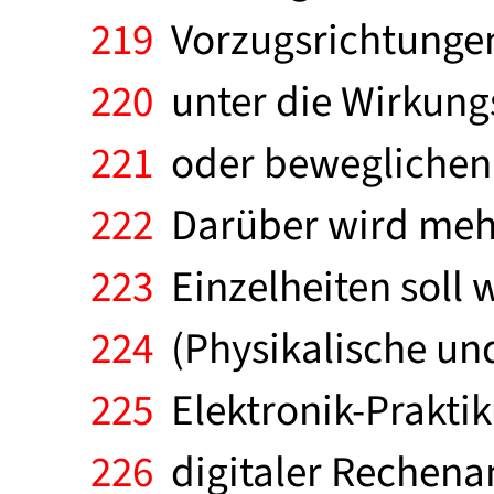
219
Vorzugsrichtungen 
220
unter die Wirkungs
221
oder beweglichen 
222
Darüber wird mehr
223
Einzelheiten soll w
224
(Physikalische und
225
Elektronik-Prakti
226
digitaler Rechenan