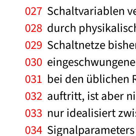
027
Schaltvariablen v
028
durch physikalisch
029
Schaltnetze bisher
030
eingeschwungenen Z
031
bei den üblichen R
032
auftritt, ist aber 
033
nur idealisiert zw
034
Signalparameters än