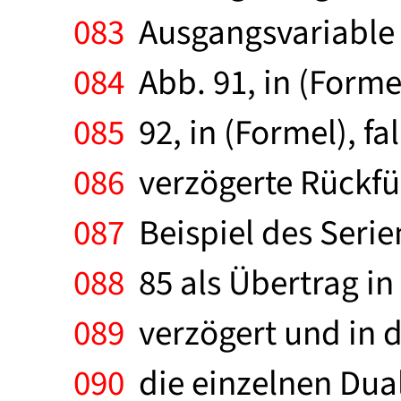
083
Ausgangsvariable i
084
Abb. 91, in (Forme
085
92, in (Formel), fal
086
verzögerte Rückfüh
087
Beispiel des Serie
088
85 als Übertrag in d
089
verzögert und in 
090
die einzelnen Dualz