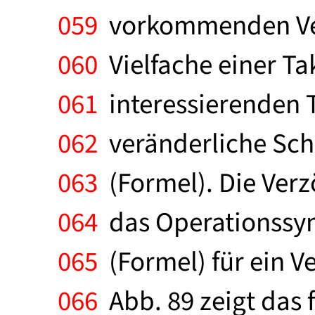
059
vorkommenden Verz
060
Vielfache einer Takt
061
interessierenden Ta
062
veränderliche Schal
063
(Formel). Die Verz
064
das Operationssymb
065
(Formel) für ein V
066
Abb. 89 zeigt das 