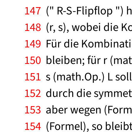
147
(" R-S-Flipflop ")
148
(r, s), wobei die K
149
Für die Kombinatio
150
bleiben; für r (mat
151
s (math.Op.) L sol
152
durch die symmetri
153
aber wegen (Formel
154
(Formel), so bleibt