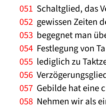
051
Schaltglied, das V
052
gewissen Zeiten de
053
begegnet man über
054
Festlegung von Tak
055
lediglich zu Taktz
056
Verzögerungsgliede
057
Gebilde hat eine c
058
Nehmen wir als einf