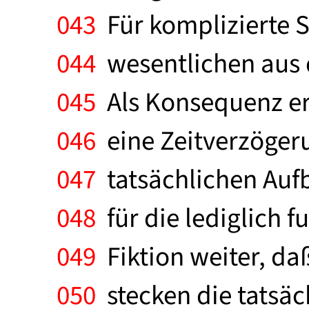
043
Für komplizierte Sc
044
wesentlichen aus d
045
Als Konsequenz erg
046
eine Zeitverzögeru
047
tatsächlichen Aufb
048
für die lediglich f
049
Fiktion weiter, da
050
stecken die tatsäc