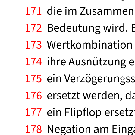
171
die im Zusammenha
172
Bedeutung wird. Be
173
Wertkombination (O
174
ihre Ausnützung erg
175
ein Verzögerungssc
176
ersetzt werden, da
177
ein Flipflop ersetz
178
Negation am Einga