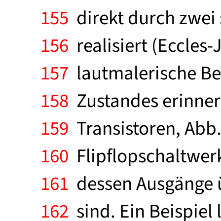
155
direkt durch zwei 
156
realisiert (Eccles-
157
lautmalerische Be
158
Zustandes erinnern
159
Transistoren, Abb.
160
Flipflopschaltwerke
161
dessen Ausgänge üb
162
sind. Ein Beispiel l