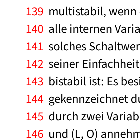
139
multistabil, wenn 
140
alle internen Vari
141
solches Schaltwer
142
seiner Einfachheit 
143
bistabil ist: Es be
144
gekennzeichnet dur
145
durch zwei Variabl
146
und (L, O) annehme