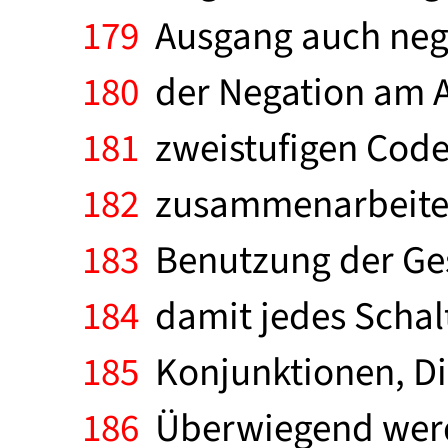
179
Ausgang auch negie
180
der Negation am A
181
zweistufigen Code
182
zusammenarbeiten 
183
Benutzung der Ges
184
damit jedes Schaltw
185
Konjunktionen, Dis
186
Überwiegend werde