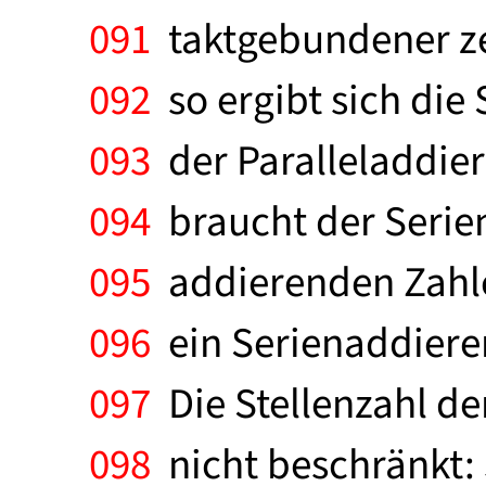
091
taktgebundener zei
092
so ergibt sich di
093
der Paralleladdier
094
braucht der Serien
095
addierenden Zahlen
096
ein Serienaddierer 
097
Die Stellenzahl de
098
nicht beschränkt: 