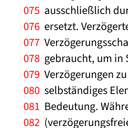
075
ausschließlich durc
076
ersetzt. Verzögert
077
Verzögerungsschal
078
gebraucht, um in S
079
Verzögerungen zu 
080
selbständiges Ele
081
Bedeutung. Währen
082
(verzögerungsfreie