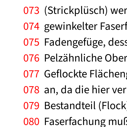
073
(Strickplüsch) we
074
gewinkelter Faserfl
075
Fadengefüge, desse
076
Pelzähnliche Oberf
077
Geflockte Flächen
078
an, da die hier ver
079
Bestandteil (Flock
080
Faserfachung muß 