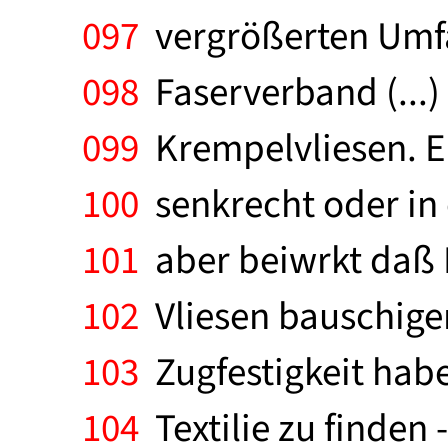
097
vergrößerten Umfa
098
Faserverband (...) 
099
Krempelvliesen. Ei
100
senkrecht oder in 
101
aber beiwrkt daß F
102
Vliesen bauschiger
103
Zugfestigkeit haben
104
Textilie zu finden 