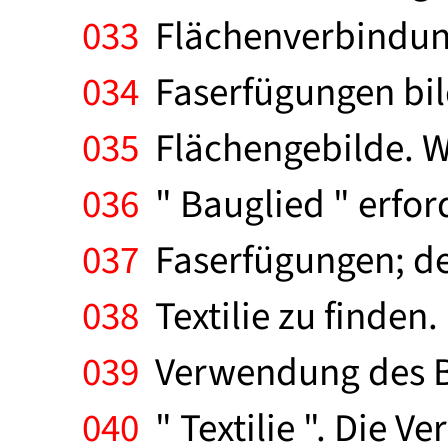
033
Flächenverbindung
034
Faserfügungen bil
035
Flächengebilde. Wi
036
" Bauglied " erford
037
Faserfügungen; den
038
Textilie zu finden
039
Verwendung des Beg
040
" Textilie ". Die Ve