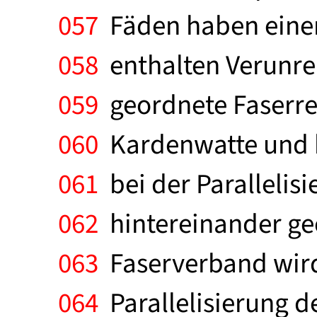
057
Fäden haben einen 
058
enthalten Verunre
059
geordnete Faserrei
060
Kardenwatte und b
061
bei der Paralleli
062
hintereinander ge
063
Faserverband wird
064
Parallelisierung de