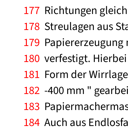
177
Richtungen gleichm
178
Streulagen aus Stap
179
Papiererzeugung n
180
verfestigt. Hierbe
181
Form der Wirrlage 
182
-400 mm " gearbeitet
183
Papiermachermaschi
184
Auch aus Endlosfa