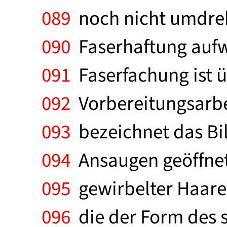
089
noch nicht umdreht
090
Faserhaftung aufw
091
Faserfachung ist ü
092
Vorbereitungsarbeit
093
bezeichnet das Bil
094
Ansaugen geöffnete
095
gewirbelter Haare 
096
die der Form des s