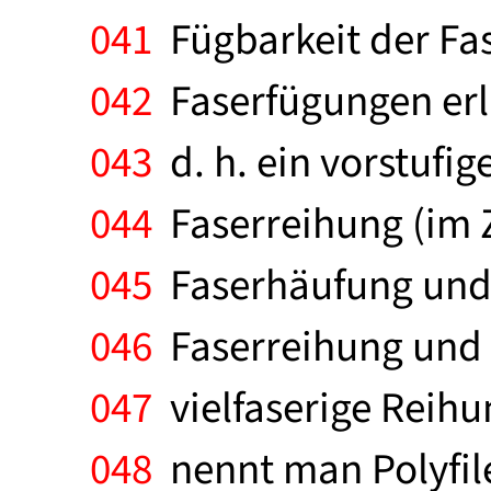
041
Fügbarkeit der Fas
042
Faserfügungen erlä
043
d. h. ein vorstufig
044
Faserreihung (im 
045
Faserhäufung und 
046
Faserreihung und d
047
vielfaserige Reih
048
nennt man Polyfile