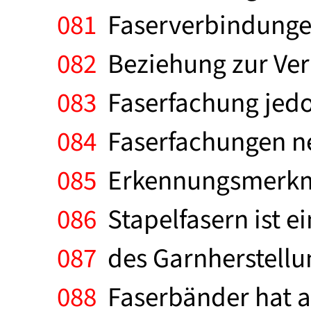
081
Faserverbindungen 
082
Beziehung zur Ver
083
Faserfachung jedo
084
Faserfachungen ne
085
Erkennungsmerkmal
086
Stapelfasern ist e
087
des Garnherstellu
088
Faserbänder hat al