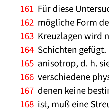
161
Für diese Untersuc
162
mögliche Form der
163
Kreuzlagen wird ni
164
Schichten gefügt.
165
anisotrop, d. h. s
166
verschiedene physi
167
denen keine besti
168
ist, muß eine Str