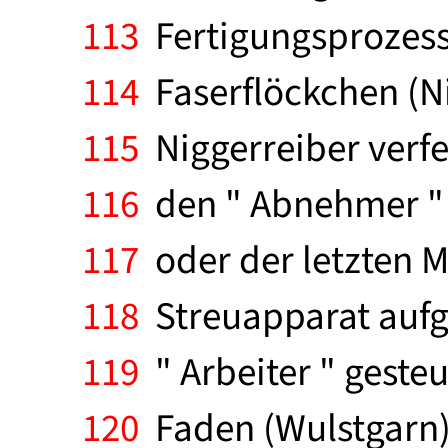
113
Fertigungsprozess
114
Faserflöckchen (Ni
115
Niggerreiber verfe
116
den " Abnehmer " 
117
oder der letzten 
118
Streuapparat aufg
119
" Arbeiter " geste
120
Faden (Wulstgarn).