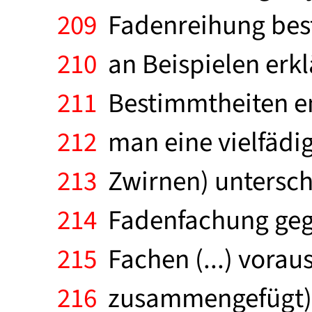
209
Fadenreihung best
210
an Beispielen erkl
211
Bestimmtheiten en
212
man eine vielfädig
213
Zwirnen) untersche
214
Fadenfachung gege
215
Fachen (...) voraus, 
216
zusammengefügt) s