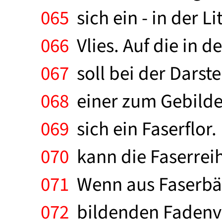
065
sich ein - in der L
066
Vlies. Auf die in 
067
soll bei der Darst
068
einer zum Gebildev
069
sich ein Faserflor.
070
kann die Faserrei
071
Wenn aus Faserbän
072
bildenden Fadenve