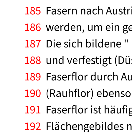
185
Fasern nach Austri
186
werden, um ein geg
187
Die sich bildene "
188
und verfestigt (Düs
189
Faserflor durch Au
190
(Rauhflor) ebenso 
191
Faserflor ist häufi
192
Flächengebildes ni