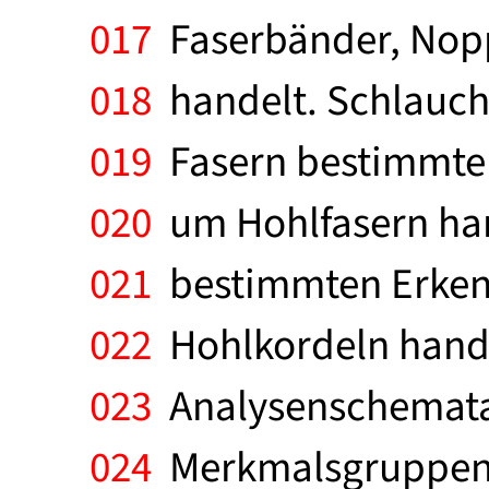
017
Faserbänder, Nopp
018
handelt. Schlauch
019
Fasern bestimmte
020
um Hohlfasern han
021
bestimmten Erken
022
Hohlkordeln hande
023
Analysenschemata e
024
Merkmalsgruppen 