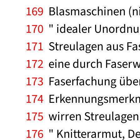
169
Blasmaschinen (ni
170
" idealer Unordnun
171
Streulagen aus Fas
172
eine durch Faserwi
173
Faserfachung übere
174
Erkennungsmerkmal
175
wirren Streulagen 
176
" Knitterarmut, De