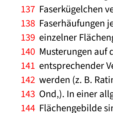
137
Faserkügelchen ve
138
Faserhäufungen je
139
einzelner Flächeng
140
Musterungen auf de
141
entsprechender Ve
142
werden (z. B. Ratin
143
Ond‚). In einer al
144
Flächengebilde sin