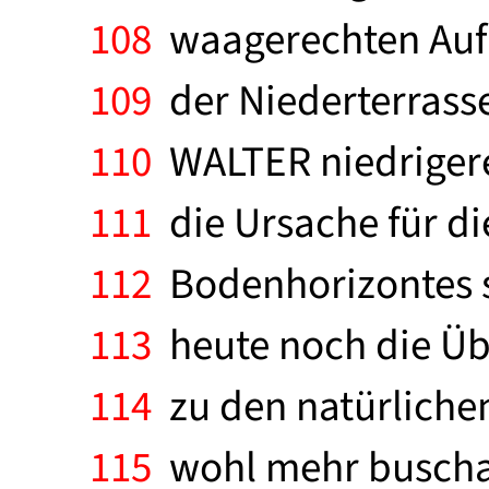
108
waagerechten Aufba
109
der Niederterrasse
110
WALTER niedrigere
111
die Ursache für di
112
Bodenhorizontes se
113
heute noch die Üb
114
zu den natürlichen
115
wohl mehr buschar