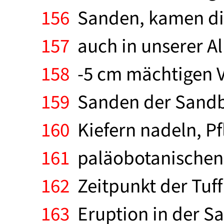
156
Sanden, kamen die
157
auch in unserer Al
158
-5 cm mächtigen V
159
Sanden der Sandb
160
Kiefern nadeln, P
161
paläobotanischen V
162
Zeitpunkt der Tuff
163
Eruption in der S