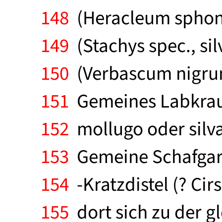
148
(Heracleum sphond
149
(Stachys spec., si
150
(Verbascum nigrum
151
Gemeines Labkraut
152
mollugo oder silva
153
Gemeine Schafgarbe
154
-Kratzdistel (? Cir
155
dort sich zu der gl