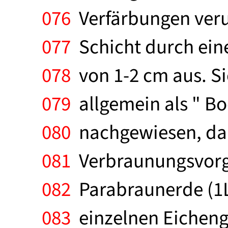
076
Verfärbungen verur
077
Schicht durch eine
078
von 1-2 cm aus. Si
079
allgemein als " Bo
080
nachgewiesen, daß
081
Verbraunungsvorgan
082
Parabraunerde (1L)
083
einzelnen Eicheng