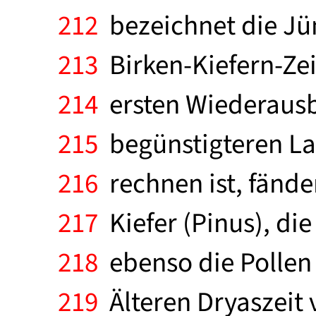
212
bezeichnet die Jün
213
Birken-Kiefern-Zei
214
ersten Wiederausbr
215
begünstigteren Lan
216
rechnen ist, fänden
217
Kiefer (Pinus), di
218
ebenso die Pollen 
219
Älteren Dryaszeit 