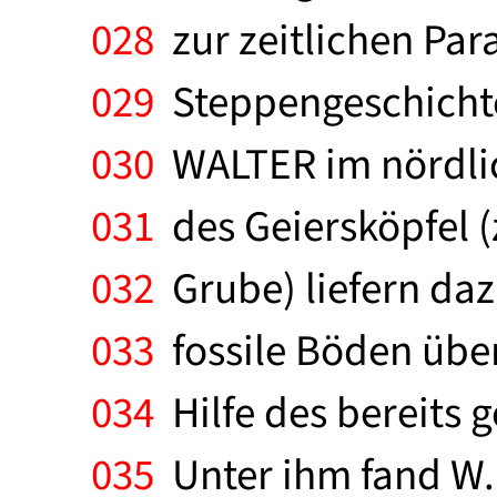
028
zur zeitlichen Par
029
Steppengeschichte
030
WALTER im nördlic
031
des Geiersköpfel 
032
Grube) liefern daz
033
fossile Böden über
034
Hilfe des bereits
035
Unter ihm fand W.