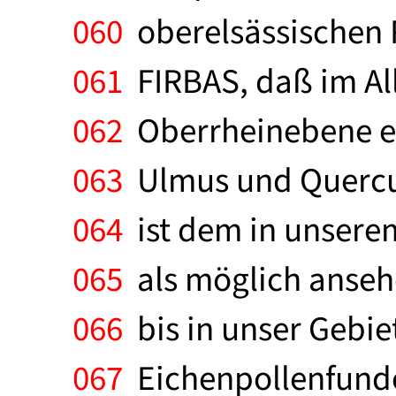
060
oberelsässischen
061
FIRBAS, daß im All
062
Oberrheinebene ei
063
Ulmus und Quercus
064
ist dem in unserem
065
als möglich ansehe
066
bis in unser Gebie
067
Eichenpollenfunde