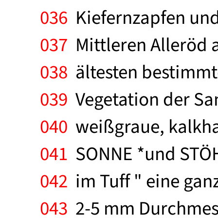
036
Kiefernzapfen und
037
Mittleren Alleröd a
038
ältesten bestimmte
039
Vegetation der Sa
040
weißgraue, kalkhal
041
SONNE *und STÖHR
042
im Tuff " eine gan
043
2-5 mm Durchmesse