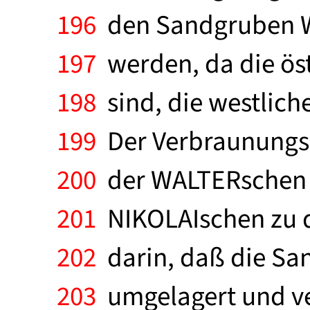
196
den Sandgruben WAL
197
werden, da die östl
198
sind, die westliche
199
Der Verbraunungsho
200
der WALTERschen G
201
NIKOLAIschen zu d
202
darin, daß die San
203
umgelagert und ver