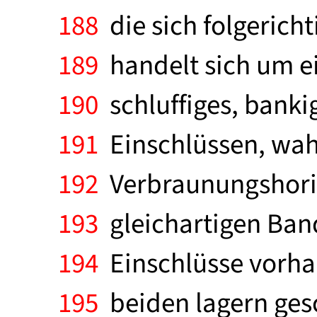
188
die sich folgerich
189
handelt sich um ei
190
schluffiges, banki
191
Einschlüssen, wah
192
Verbraunungshorizo
193
gleichartigen Band
194
Einschlüsse vorhan
195
beiden lagern ges