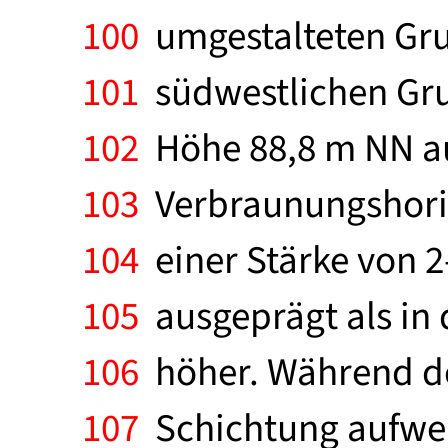
100
umgestalteten Grub
101
südwestlichen Gru
102
Höhe 88,8 m NN au
103
Verbraunungshoriz
104
einer Stärke von 2-
105
ausgeprägt als in
106
höher. Während do
107
Schichtung aufweis