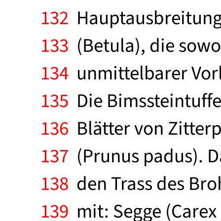
132
Hauptausbreitungsz
133
(Betula), die sowo
134
unmittelbarer Vorlä
135
Die Bimssteintuffe 
136
Blätter von Zitter
137
(Prunus padus). D
138
den Trass des Broh
139
mit: Segge (Carex 