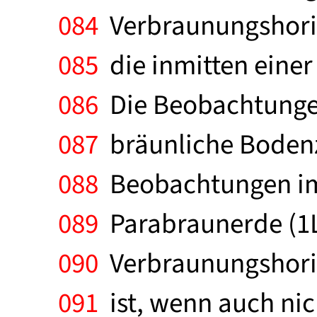
084
Verbraunungshorizo
085
die inmitten einer
086
Die Beobachtunge
087
bräunliche Bodenzo
088
Beobachtungen im 
089
Parabraunerde (1L)
090
Verbraunungshoriz
091
ist, wenn auch nich