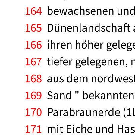
164
bewachsenen und m
165
Dünenlandschaft au
166
ihren höher gelegen
167
tiefer gelegenen, 
168
aus dem nordwestl
169
Sand " bekannten 
170
Parabraunerde (1L
171
mit Eiche und Hase