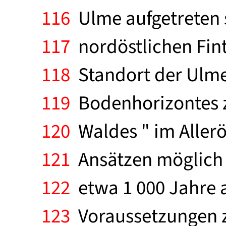
116
Ulme aufgetreten 
117
nordöstlichen Fin
118
Standort der Ulme.
119
Bodenhorizontes ze
120
Waldes " im Allerö
121
Ansätzen möglich 
122
etwa 1 000 Jahre 
123
Voraussetzungen z