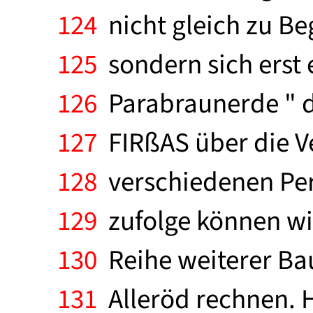
124
nicht gleich zu Be
125
sondern sich erst 
126
Parabraunerde " d
127
FIRßAS über die Ve
128
verschiedenen Peri
129
zufolge können wi
130
Reihe weiterer Ba
131
Alleröd rechnen. H