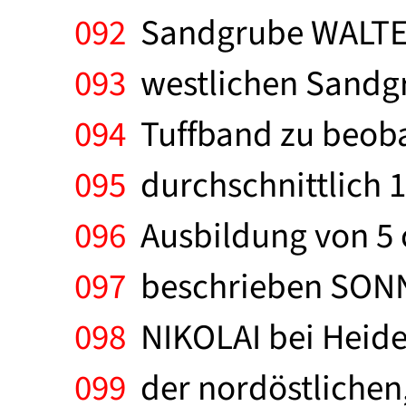
092
Sandgrube WALTER 
093
westlichen Sandgr
094
Tuffband zu beobac
095
durchschnittlich 1
096
Ausbildung von 5 
097
beschrieben SONN
098
NIKOLAI bei Heides
099
der nordöstlichen