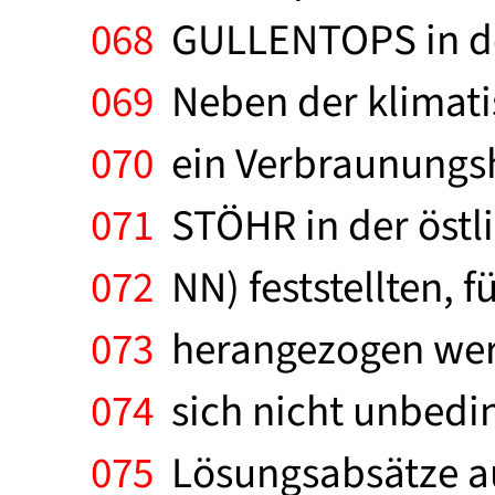
068
GULLENTOPS in den
069
Neben der klimati
070
ein Verbraunungsh
071
STÖHR in der östl
072
NN) feststellten, f
073
herangezogen werd
074
sich nicht unbedi
075
Lösungsabsätze au