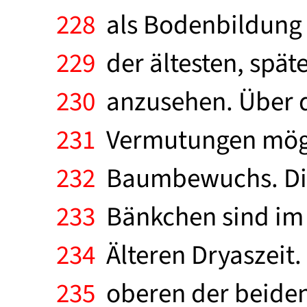
228
als Bodenbildung d
229
der ältesten, spät
230
anzusehen. Über d
231
Vermutungen mögli
232
Baumbewuchs. Die 
233
Bänkchen sind im V
234
Älteren Dryaszeit.
235
oberen der beiden 