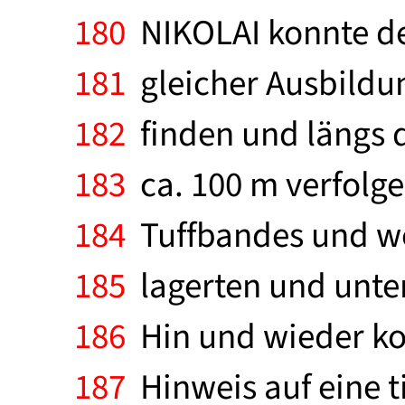
180
NIKOLAI konnte de
181
gleicher Ausbildun
182
finden und längs 
183
ca. 100 m verfolgen
184
Tuffbandes und we
185
lagerten und unter
186
Hin und wieder ko
187
Hinweis auf eine t