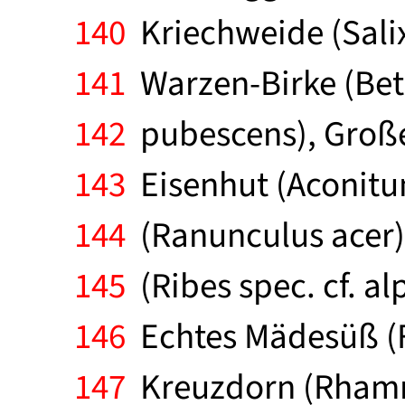
140
Kriechweide (Salix
141
Warzen-Birke (Betu
142
pubescens), Große 
143
Eisenhut (Aconitu
144
(Ranunculus acer)
145
(Ribes spec. cf. a
146
Echtes Mädesüß (Fi
147
Kreuzdorn (Rhamnu