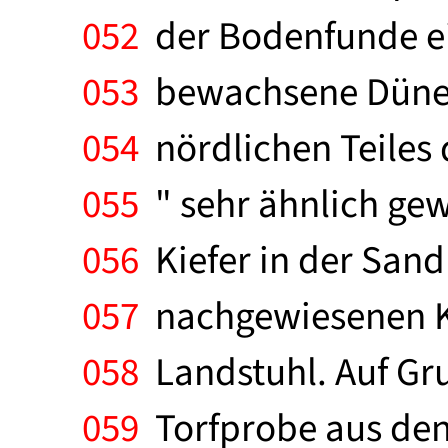
052
der Bodenfunde ein
053
bewachsene Dünenl
054
nördlichen Teiles 
055
" sehr ähnlich gewe
056
Kiefer in der Sand
057
nachgewiesenen Ki
058
Landstuhl. Auf Gr
059
Torfprobe aus den