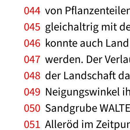
044
von Pflanzenteilen 
045
gleichaltrig mit d
046
konnte auch Landre
047
werden. Der Verlau
048
der Landschaft da
049
Neigungswinkel ihr
050
Sandgrube WALTER).
051
Alleröd im Zeitpun