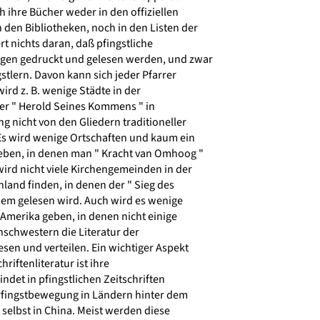
 ihre Bücher weder in den offiziellen
 den Bibliotheken, noch in den Listen der
 nichts daran, daß pfingstliche
gen gedruckt und gelesen werden, und zwar
stlern. Davon kann sich jeder Pfarrer
ird z. B. wenige Städte in der
er " Herold Seines Kommens " in
 nicht von den Gliedern traditioneller
Es wird wenige Ortschaften und kaum ein
eben, in denen man " Kracht van Omhoog "
ird nicht viele Kirchengemeinden in der
land finden, in denen der " Sieg des
em gelesen wird. Auch wird es wenige
Amerika geben, in denen nicht einige
schwestern die Literatur der
sen und verteilen. Ein wichtiger Aspekt
riftenliteratur ist ihre
indet in pfingstlichen Zeitschriften
 Pfingstbewegung in Ländern hinter dem
selbst in China. Meist werden diese