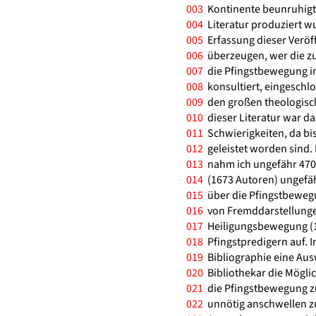
003
Kontinente beunruhigte
004
Literatur produziert wu
005
Erfassung dieser Veröff
006
überzeugen, wer die zu
007
die Pfingstbewegung i
008
konsultiert, eingeschlo
009
den großen theologisch
010
dieser Literatur war da
011
Schwierigkeiten, da bis
012
geleistet worden sind.
013
nahm ich ungefähr 4700 
014
(1673 Autoren) ungefäh
015
über die Pfingstbewegu
016
von Fremddarstellunge
017
Heiligungsbewegung (1
018
Pfingstpredigern auf. I
019
Bibliographie eine Ausw
020
Bibliothekar die Möglic
021
die Pfingstbewegung z
022
unnötig anschwellen zu