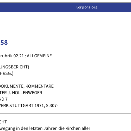
Limas:
Hauptseite
·
Inhalt
·
Suchen
·
Feedback
Korpora.org
·
Korpora.org
·
LINSE
258
rubrik 02.21 : ALLGEMEINE
UNGSBERICHT)
HRSG.)
DOKUMENTE, KOMMENTARE
TER J. HOLLENWEGER
ND 7
RK STUTTGART 1971, S.307-
CHT.
egung in den letzten Jahren die Kirchen aller