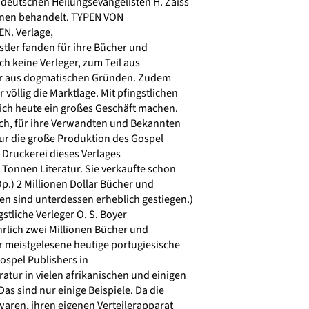
eutschen Heilungsevangelisten H. Zaiss
lnen behandelt. TYPEN VON
. Verlage,
gstler fanden für ihre Bücher und
h keine Verleger, zum Teil aus
ber aus dogmatischen Gründen. Zudem
völlig die Marktlage. Mit pfingstlichen
ich heute ein großes Geschäft machen.
ich, für ihre Verwandten und Bekannten
r die große Produktion des Gospel
 Druckerei dieses Verlages
 Tonnen Literatur. Sie verkaufte schon
p.) 2 Millionen Dollar Bücher und
len sind unterdessen erheblich gestiegen.)
stliche Verleger O. S. Boyer
ährlich zwei Millionen Bücher und
er meistgelesene heutige portugiesische
Gospel Publishers in
atur in vielen afrikanischen und einigen
as sind nur einige Beispiele. Da die
aren, ihren eigenen Verteilerapparat