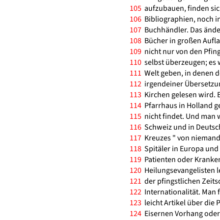
105
aufzubauen, finden sich
106
Bibliographien, noch in
107
Buchhändler. Das ändert
108
Bücher in großen Aufla
109
nicht nur von den Pfing
110
selbst überzeugen; es w
111
Welt geben, in denen d
112
irgendeiner Übersetzung
113
Kirchen gelesen wird. 
114
Pfarrhaus in Holland g
115
nicht findet. Und man w
116
Schweiz und in Deutsch
117
Kreuzes " von niemand
118
Spitäler in Europa und 
119
Patienten oder Kranken
120
Heilungsevangelisten le
121
der pfingstlichen Zeitsch
122
Internationalität. Man f
123
leicht Artikel über die
124
Eisernen Vorhang oder 