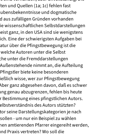
ten und Quellen (1a; 1c) fehlen fast
aubensbekenntnisse und dogmatische
d aus zufälligen Gründen vorhanden
e wissenschaftlichen Selbstdarstellungen
eist ganz, in den USA sind sie wenigstens
ch. Eine der schwierigsten Aufgaben bei
ratur über die Pfingstbewegung ist die
welche Autoren unter die Selbst
che unter die Fremddarstellungen
 Außenstehende nimmt an, die Aufteilung
-Pfingstler biete keine besonderen
eßlich wisse, wer zur Pfingstbewegung
Aber ganz abgesehen davon, daß es schwer
ung genau abzugrenzen, fehlen bis heute
r Bestimmung eines pfingstlichen Autors.
elbstverständnis des Autors stützten?
or seine Darstellungskategorien je nach
ollen - um nur ein Beispiel zu wählen
chen amtierenden Pfarrer eingereiht werden,
nd Praxis vertreten? Wo soll die