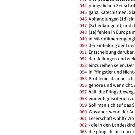
044
pfingstlichen Zeitschrif
045
ganz. Katechismen, Gl
046
Abhandlungen (1d) sin
047
(Schenkungen!), und di
048
(1e) fehlen in Europa m
049
in Mikrofilmen zugängli
050
der Einteilung der Lite
051
Entscheidung darüber, 
052
darstellungen und wel
053
einzureihen seien. Der
054
in Pfingstler und Nicht
055
Probleme, da man schli
056
gehöre und wer nicht. 
057
hält, die Pfingstbeweg
058
eindeutige Kriterien zu
059
Soll man sich auf das S
060
Was aber, wenn der Aut
061
Leserschaft wählt? Wo s
062
- die in den Landeskir
063
die pfingstliche Lehre u