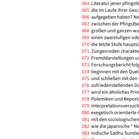
064
Literatur jener pfings
065
die im Laufe ihrer Gesc
066
aufgegeben haben? Noch
067
zwischen der Pfingstb
068
großen und ganzen wur
069
einen zweistufigen ode
070
die letzte Stufe haupts
071
Zungenreden charakteri
072
Fremddarstellungen und
073
Forschungsbericht folg
074
beginnen mit den Quell
075
und schließen mit den 
076
zufriedenstellenden Da
077
wird ein ähnliches Prin
078
Polemiken und Reportag
079
Interpretationsversuch
080
exegetisch orientierte 
081
mit den soziologischen
082
wie die japanische " Ni
083
indische Sadhu Sundar 