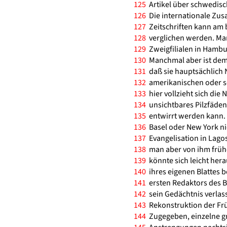
125
Artikel über schwedisc
126
Die internationale Zus
127
Zeitschriften kann am
128
verglichen werden. Ma
129
Zweigfilialen in Hambu
130
Manchmal aber ist dem 
131
daß sie hauptsächlich 
132
amerikanischen oder s
133
hier vollzieht sich die
134
unsichtbares Pilzfäden
135
entwirrt werden kann. 
136
Basel oder New York ni
137
Evangelisation in Lagos
138
man aber von ihm frühe
139
könnte sich leicht hera
140
ihres eigenen Blattes b
141
ersten Redaktors des Bl
142
sein Gedächtnis verlass
143
Rekonstruktion der Fr
144
Zugegeben, einzelne g