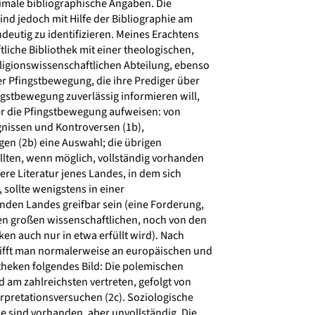
ale bibliographische Angaben. Die
d jedoch mit Hilfe der Bibliographie am
eutig zu identifizieren. Meines Erachtens
tliche Bibliothek mit einer theologischen,
ligionswissenschaftlichen Abteilung, ebenso
r Pfingstbewegung, die ihre Prediger über
gstbewegung zuverlässig informieren will,
r die Pfingstbewegung aufweisen: von
gnissen und Kontroversen (1b),
en (2b) eine Auswahl; die übrigen
lten, wenn möglich, vollständig vorhanden
ere Literatur jenes Landes, in dem sich
 sollte wenigstens in einer
nden Landes greifbar sein (eine Forderung,
n großen wissenschaftlichen, noch von den
ken auch nur in etwa erfüllt wird). Nach
ifft man normalerweise an europäischen und
heken folgendes Bild: Die polemischen
 am zahlreichsten vertreten, gefolgt von
rpretationsversuchen (2c). Soziologische
e sind vorhanden, aber unvollständig. Die