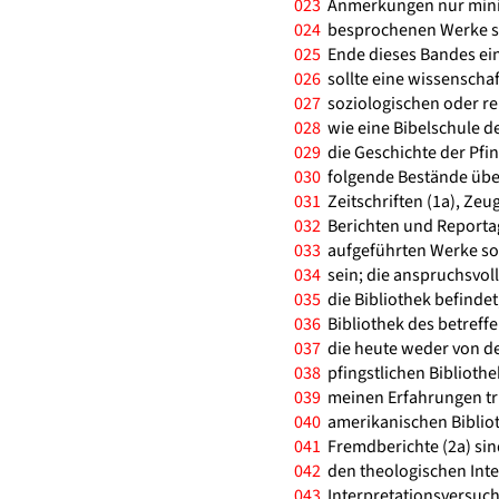
023
Anmerkungen nur minim
024
besprochenen Werke sin
025
Ende dieses Bandes eind
026
sollte eine wissenschaf
027
soziologischen oder re
028
wie eine Bibelschule de
029
die Geschichte der Pfin
030
folgende Bestände übe
031
Zeitschriften (1a), Zeu
032
Berichten und Reportag
033
aufgeführten Werke sol
034
sein; die anspruchsvoll
035
die Bibliothek befindet,
036
Bibliothek des betreffe
037
die heute weder von de
038
pfingstlichen Bibliothe
039
meinen Erfahrungen tr
040
amerikanischen Bibliot
041
Fremdberichte (2a) sind
042
den theologischen Inte
043
Interpretationsversuch