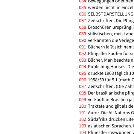
084
Bewegungen oder den d
085
werden nicht im einze
086
SELBSTDARSTELLUNGEN
087
Zeitschriften. Die Pfin
088
Broschüren ursprünglic
089
stilistischen, meist a
090
verkannten die Verleger 
091
Büchern läßt sich näml
092
Pfingstler kaufen für s
093
Bücher. Man beachte nu
094
Publishing Houses. Die
095
druckte 1963 täglich 10
096
1958/59 für 5 1 (math.O
097
Zeitschriften. (Die Zah
098
Der brasilianische pfing
099
verkauft in Brasilien j
100
Traktate und gilt als d
101
Autor. Die All Nations 
102
Südafrika drucken Liter
103
asiatischen Sprachen. D
104
Pfingstler gezwungen w