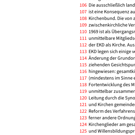
106
Die ausschließlich land
107
ist eine Konsequenz au
108
Kirchenbund. Die von a
109
zwischenkirchliche Ver
110
1969 ist als Übergangsr
111
unmittelbare Mitgliedsc
112
der EKD als Kirche. Aus
113
EKD legen sich einige v
114
Änderung der Grundordn
115
ziehenden Gesichtspunk
116
hingewiesen: gesamtki
117
(mindestens im Sinne 
118
Fortentwicklung des Mi
119
unmittelbar zusammen
120
Leitung durch die Syno
121
und Kirchen gemeinden
122
Reform des Verfahrens 
123
ferner andere Ordnungs
124
Kirchenglieder am ges
125
und Willensbildungspr