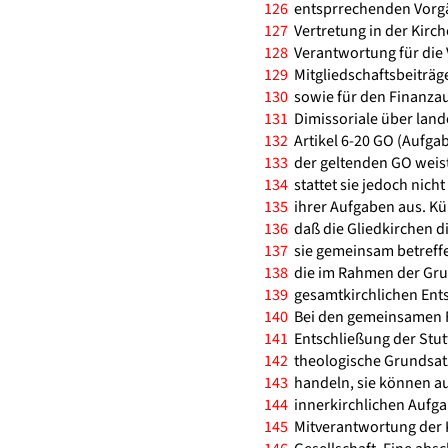
126
entsprrechenden Vorgän
127
Vertretung in der Kirc
128
Verantwortung für die 
129
Mitgliedschaftsbeiträg
130
sowie für den Finanzau
131
Dimissoriale über land
132
Artikel 6-20 GO (Aufgab
133
der geltenden GO weist
134
stattet sie jedoch nicht
135
ihrer Aufgaben aus. Kü
136
daß die Gliedkirchen di
137
sie gemeinsam betreffe
138
die im Rahmen der Gr
139
gesamtkirchlichen Ents
140
Bei den gemeinsamen Fr
141
Entschließung der Stut
142
theologische Grundsat
143
handeln, sie können a
144
innerkirchlichen Aufga
145
Mitverantwortung der K