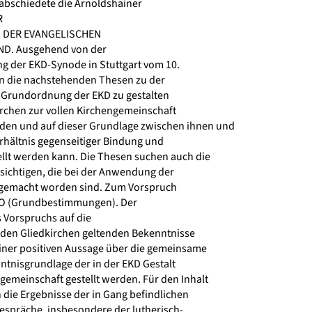
abschiedete die Arnoldshainer
R
DER EVANGELISCHEN
D. Ausgehend von der
 der EKD-Synode in Stuttgart vom 10.
n die nachstehenden Thesen zu der
e Grundordnung der EKD zu gestalten
rchen zur vollen Kirchengemeinschaft
n und auf dieser Grundlage zwischen ihnen und
rhältnis gegenseitiger Bindung und
lt werden kann. Die Thesen suchen auch die
ichtigen, die bei der Anwendung der
gemacht worden sind. Zum Vorspruch
 GO (Grundbestimmungen). Der
 Vorspruchs auf die
 den Gliedkirchen geltenden Bekenntnisse
iner positiven Aussage über die gemeinsame
tnisgrundlage der in der EKD Gestalt
meinschaft gestellt werden. Für den Inhalt
die Ergebnisse der in Gang befindlichen
espräche, insbesondere der lutherisch-