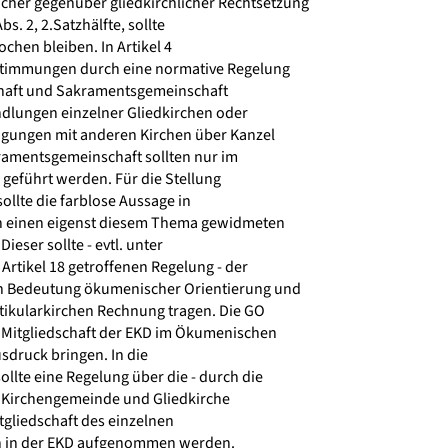
cher gegenüber gliedkirchlicher Rechtsetzung
s. 2, 2.Satzhälfte, sollte
hen bleiben. In Artikel 4
estimmungen durch eine normative Regelung
haft und Sakramentsgemeinschaft
dlungen einzelner Gliedkirchen oder
nigungen mit anderen Kirchen über Kanzel
amentsgemeinschaft sollten nur im
eführt werden. Für die Stellung
llte die farblose Aussage in
ch einen eigenst diesem Thema gewidmeten
ieser sollte - evtl. unter
Artikel 18 getroffenen Regelung - der
n Bedeutung ökumenischer Orientierung und
ikularkirchen Rechnung tragen. Die GO
e Mitgliedschaft der EKD im Ökumenischen
sdruck bringen. In die
te eine Regelung über die - durch die
 Kirchengemeinde und Gliedkirche
tgliedschaft des einzelnen
n in der EKD aufgenommen werden.