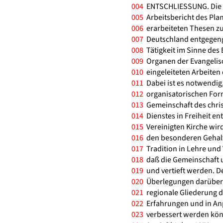
004
ENTSCHLIESSUNG. Die 
005
Arbeitsbericht des Pla
006
erarbeiteten Thesen zu
007
Deutschland entgegeng
008
Tätigkeit im Sinne des 
009
Organen der Evangelisc
010
eingeleiteten Arbeiten 
011
Dabei ist es notwendig,
012
organisatorischen Form
013
Gemeinschaft des chris
014
Dienstes in Freiheit en
015
Vereinigten Kirche wird
016
den besonderen Gehalt
017
Tradition in Lehre und
018
daß die Gemeinschaft 
019
und vertieft werden. D
020
Überlegungen darüber a
021
regionale Gliederung d
022
Erfahrungen und in Anp
023
verbessert werden könn