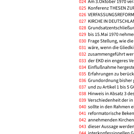
024
Am 3.Oktober 1970 ver
025
Konferenz THESEN ZU
026
VERFASSUNGSREFORM 
027
KIRCHE IN DEUTSCHLAN
028
Grundsatzentschließung
029
bis 15.Mai 1970 nehme
030
Frage Stellung, wie di
031
wäre, wenn die Gliedki
032
zusammengeführt werde
033
der EKD ein engeres Ve
034
Einflußnahme hergestel
035
Erfahrungen zu berücks
036
Grundordnung bisher 
037
und zu Artikel 1 bis 5
038
Hinweis in Absatz 3 des
039
Verschiedenheit der in
040
sollte in den Rahmen e
041
reformatorische Bekenn
042
annehmenden Kirchenge
043
dieser Aussage werden 
044
interkonfessionellen G