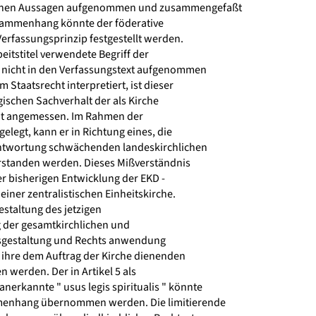
enen Aussagen aufgenommen und zusammengefaßt
ammenhang könnte der föderative
erfassungsprinzip festgestellt werden.
eitstitel verwendete Begriff der
e nicht in den Verfassungstext aufgenommen
Staatsrecht interpretiert, ist dieser
ischen Sachverhalt der als Kirche
t angemessen. Im Rahmen der
legt, kann er in Richtung eines, die
ntwortung schwächenden landeskirchlichen
rstanden werden. Dieses Mißverständnis
r bisherigen Entwicklung der EKD -
einer zentralistischen Einheitskirche.
gestaltung des jetzigen
 der gesamtkirchlichen und
tsgestaltung und Rechts anwendung
ihre dem Auftrag der Kirche dienenden
werden. Der in Artikel 5 als
erkannte " usus legis spiritualis " könnte
enhang übernommen werden. Die limitierende