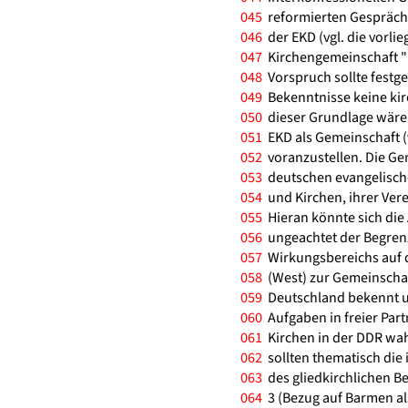
045
reformierten Gespräche
046
der EKD (vgl. die vorli
047
Kirchengemeinschaft " 
048
Vorspruch sollte festge
049
Bekenntnisse keine ki
050
dieser Grundlage wäre 
051
EKD als Gemeinschaft (vg
052
voranzustellen. Die Gem
053
deutschen evangelische
054
und Kirchen, ihrer Ve
055
Hieran könnte sich die 
056
ungeachtet der Begrenz
057
Wirkungsbereichs auf d
058
(West) zur Gemeinschaf
059
Deutschland bekennt u
060
Aufgaben in freier Par
061
Kirchen in der DDR wa
062
sollten thematisch die i
063
des gliedkirchlichen Be
064
3 (Bezug auf Barmen al