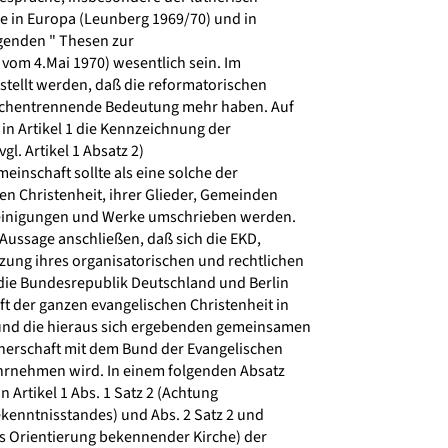
 in Europa (Leunberg 1969/70) und in
egenden " Thesen zur
vom 4.Mai 1970) wesentlich sein. Im
stellt werden, daß die reformatorischen
rchentrennende Bedeutung mehr haben. Auf
in Artikel 1 die Kennzeichnung der
l. Artikel 1 Absatz 2)
einschaft sollte als eine solche der
n Christenheit, ihrer Glieder, Gemeinden
reinigungen und Werke umschrieben werden.
Aussage anschließen, daß sich die EKD,
ung ihres organisatorischen und rechtlichen
ie Bundesrepublik Deutschland und Berlin
t der ganzen evangelischen Christenheit in
nd die hieraus sich ergebenden gemeinsamen
tnerschaft mit dem Bund der Evangelischen
hrnehmen wird. In einem folgenden Absatz
n Artikel 1 Abs. 1 Satz 2 (Achtung
kenntnisstandes) und Abs. 2 Satz 2 und
s Orientierung bekennender Kirche) der