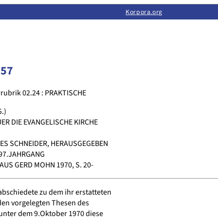
Limas:
Hauptseite
·
Inhalt
·
Suchen
·
Feedback
Korpora.org
·
Korpora.org
·
LINSE
257
rubrik 02.24 : PRAKTISCHE
.)
ER DIE EVANGELISCHE KIRCHE
ES SCHNEIDER, HERAUSGEGEBEN
97.JAHRGANG
S GERD MOHN 1970, S. 20-
bschiedete zu dem ihr erstatteten
den vorgelegten Thesen des
nter dem 9.Oktober 1970 diese