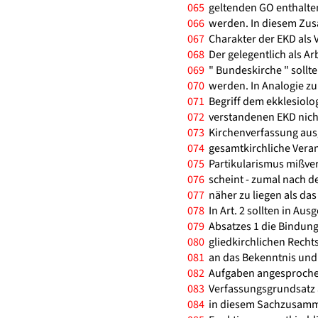
065
geltenden GO enthalt
066
werden. In diesem Zus
067
Charakter der EKD als V
068
Der gelegentlich als Arb
069
" Bundeskirche " sollt
070
werden. In Analogie zum 
071
Begriff dem ekklesiolog
072
verstandenen EKD nich
073
Kirchenverfassung ausge
074
gesamtkirchliche Vera
075
Partikularismus mißve
076
scheint - zumal nach de
077
näher zu liegen als das 
078
In Art. 2 sollten in Aus
079
Absatzes 1 die Bindung
080
gliedkirchlichen Rech
081
an das Bekenntnis und 
082
Aufgaben angesprochen 
083
Verfassungsgrundsatz an
084
in diesem Sachzusamm