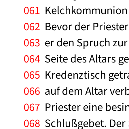
061
Kelchkommunion er
062
Bevor der Priester
063
er den Spruch zur
064
Seite des Altars g
065
Kredenztisch getra
066
auf dem Altar verb
067
Priester eine besin
068
Schlußgebet. Der S