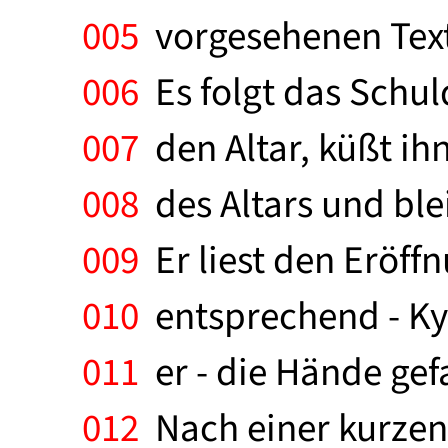
005
vorgesehenen Texte
006
Es folgt das Schuld
007
den Altar, küßt ih
008
des Altars und ble
009
Er liest den Eröff
010
entsprechend - Kyr
011
er - die Hände gefa
012
Nach einer kurzen 