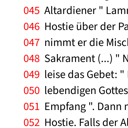
045
Altardiener " Lamm 
046
Hostie über der P
047
nimmt er die Misch
048
Sakrament (...) " 
049
leise das Gebet: "
050
lebendigen Gottes 
051
Empfang ". Dann m
052
Hostie. Falls der 