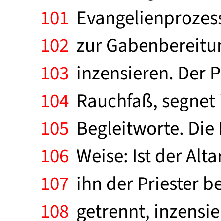
101
Evangelienprozess
102
zur Gabenbereitun
103
inzensieren. Der P
104
Rauchfaß, segnet i
105
Begleitworte. Die I
106
Weise: Ist der Alta
107
ihn der Priester be
108
getrennt, inzensier