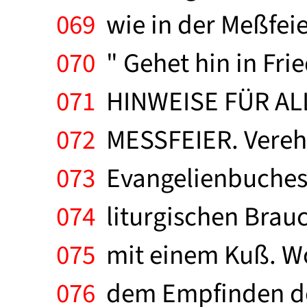
069
wie in der Meßfeie
070
" Gehet hin in Fri
071
HINWEISE FÜR AL
072
MESSFEIER. Verehr
073
Evangelienbuches.
074
liturgischen Brau
075
mit einem Kuß. Wo 
076
dem Empfinden des