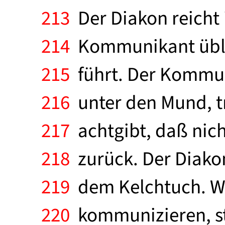
213
Der Diakon reicht 
214
Kommunikant übli
215
führt. Der Kommun
216
unter den Mund, tr
217
achtgibt, daß nich
218
zurück. Der Diakon
219
dem Kelchtuch. We
220
kommunizieren, ste