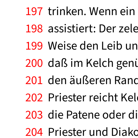
197
trinken. Wenn ein 
198
assistiert: Der ze
199
Weise den Leib und
200
daß im Kelch genü
201
den äußeren Rand 
202
Priester reicht Ke
203
die Patene oder die
204
Priester und Diako