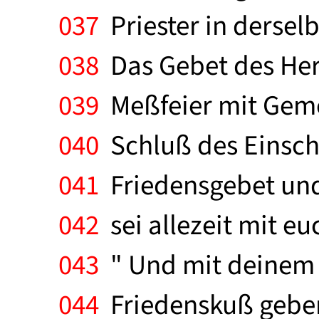
037
Priester in dersel
038
Das Gebet des Herr
039
Meßfeier mit Geme
040
Schluß des Einscha
041
Friedensgebet und 
042
sei allezeit mit eu
043
" Und mit deinem G
044
Friedenskuß geben