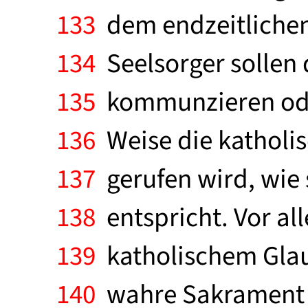
133
dem endzeitlichen 
134
Seelsorger sollen 
135
kommunzieren oder 
136
Weise die katholi
137
gerufen wird, wie 
138
entspricht. Vor al
139
katholischem Glau
140
wahre Sakrament u