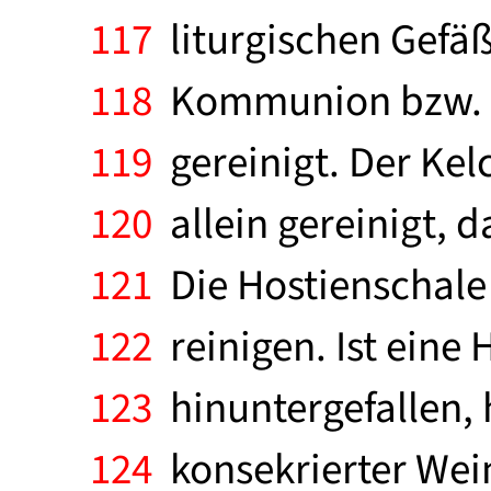
117
liturgischen Gefä
118
Kommunion bzw. n
119
gereinigt. Der Kel
120
allein gereinigt, d
121
Die Hostienschale 
122
reinigen. Ist eine 
123
hinuntergefallen, h
124
konsekrierter Wei