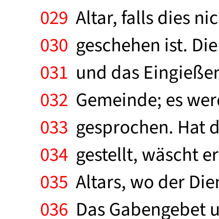
029
Altar, falls dies n
030
geschehen ist. Die
031
und das Eingießen 
032
Gemeinde; es werd
033
gesprochen. Hat de
034
gestellt, wäscht er
035
Altars, wo der Die
036
Das Gabengebet un