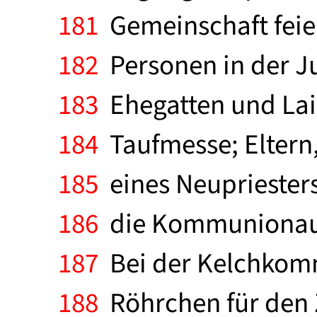
181
Gemeinschaft feier
182
Personen in der Ju
183
Ehegatten und Lai
184
Taufmesse; Eltern
185
eines Neupriesters
186
die Kommunionaust
187
Bei der Kelchkomm
188
Röhrchen für den Z