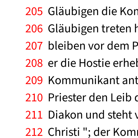
205
Gläubigen die Ko
206
Gläubigen treten 
207
bleiben vor dem Pr
208
er die Hostie erhebt
209
Kommunikant antw
210
Priester den Leib
211
Diakon und steht v
212
Christi "; der Kom