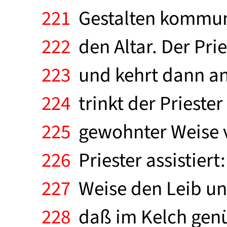
221
Gestalten kommuni
222
den Altar. Der Pri
223
und kehrt dann an 
224
trinkt der Priester
225
gewohnter Weise 
226
Priester assistiert
227
Weise den Leib und
228
daß im Kelch genü