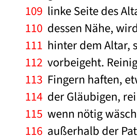
109
linke Seite des Alt
110
dessen Nähe, wird e
111
hinter dem Altar, s
112
vorbeigeht. Reinig
113
Fingern haften, e
114
der Gläubigen, rein
115
wenn nötig wäscht 
116
außerhalb der Pate