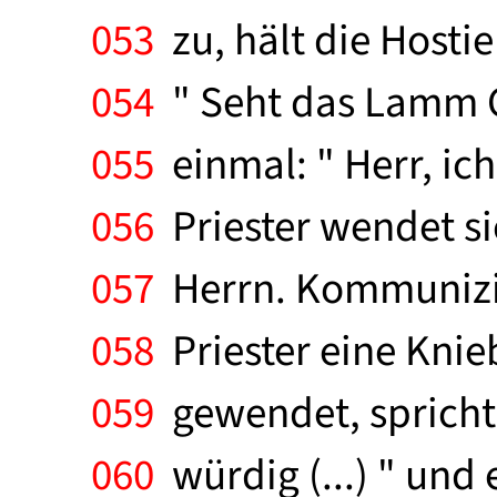
053
zu, hält die Hosti
054
" Seht das Lamm Go
055
einmal: " Herr, ich 
056
Priester wendet s
057
Herrn. Kommunizier
058
Priester eine Knie
059
gewendet, spricht e
060
würdig (...) " und