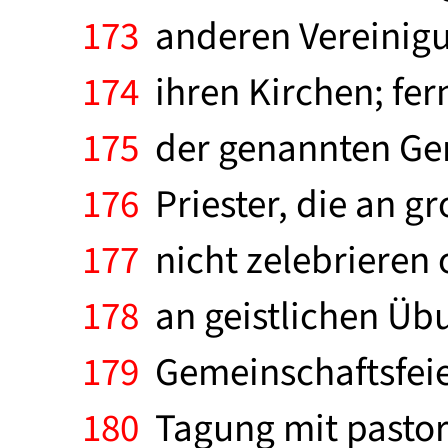
173
anderen Vereinigu
174
ihren Kirchen; fern
175
der genannten Gem
176
Priester, die an g
177
nicht zelebrieren 
178
an geistlichen Übun
179
Gemeinschaftsfeier
180
Tagung mit pastora