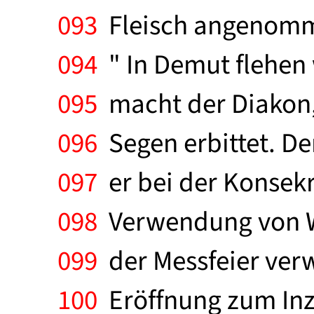
093
Fleisch angenomme
094
" In Demut flehen w
095
macht der Diakon,
096
Segen erbittet. De
097
er bei der Konsekr
098
Verwendung von We
099
der Messfeier ver
100
Eröffnung zum Inze