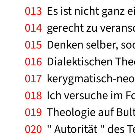
013
Es ist nicht ganz 
014
gerecht zu verans
015
Denken selber, so
016
Dialektischen The
017
kerygmatisch-neoo
018
Ich versuche im Fo
019
Theologie auf Bult
020
" Autorität " des 