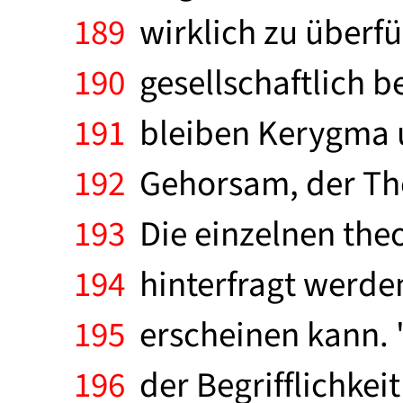
189
wirklich zu überfü
190
gesellschaftlich b
191
bleiben Kerygma u
192
Gehorsam, der Theo
193
Die einzelnen the
194
hinterfragt werden
195
erscheinen kann. "
196
der Begrifflichkei