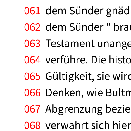
061
dem Sünder gnädig 
062
dem Sünder " bra
063
Testament unangem
064
verführe. Die hist
065
Gültigkeit, sie wir
066
Denken, wie Bultma
067
Abgrenzung bezieh
068
verwahrt sich hie