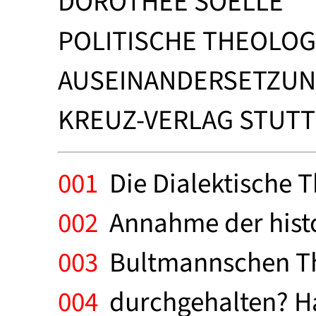
DOROTHEE SOELLE
POLITISCHE THEOLOG
AUSEINANDERSETZUN
KREUZ-VERLAG STUTTG
001
Die Dialektische Th
002
Annahme der histo
003
Bultmannschen The
004
durchgehalten? Ha