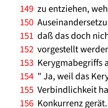
149
zu entziehen, wehr
150
Auseinandersetzung
151
daß das doch nich
152
vorgestellt werden
153
Kerygmabegriffs a
154
" Ja, weil das Ke
155
Verbindlichkeit h
156
Konkurrenz gerät.