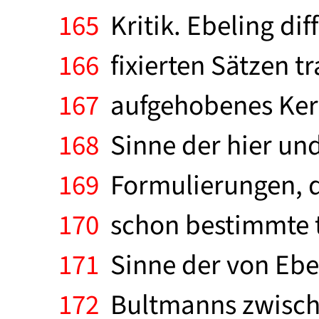
165
Kritik. Ebeling dif
166
fixierten Sätzen t
167
aufgehobenes Kery
168
Sinne der hier und
169
Formulierungen, d
170
schon bestimmte t
171
Sinne der von Ebe
172
Bultmanns zwische