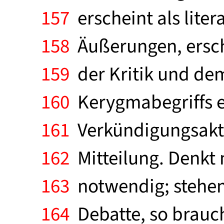
157
erscheint als liter
158
Äußerungen, erschei
159
der Kritik und dem
160
Kerygmabegriffs e
161
Verkündigungsakt 
162
Mitteilung. Denkt 
163
notwendig; stehen 
164
Debatte, so brauc