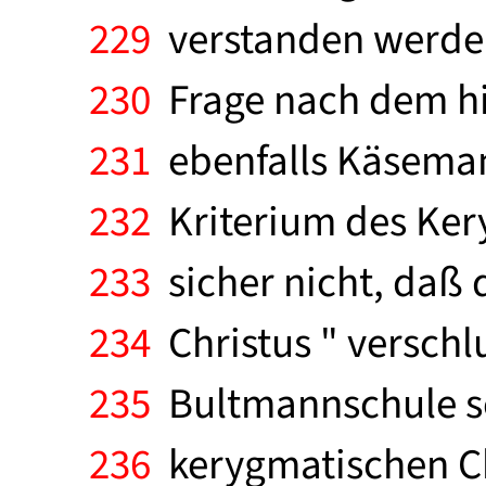
229
verstanden werden
230
Frage nach dem hi
231
ebenfalls Käseman
232
Kriterium des Kery
233
sicher nicht, daß d
234
Christus " verschlu
235
Bultmannschule sc
236
kerygmatischen Ch