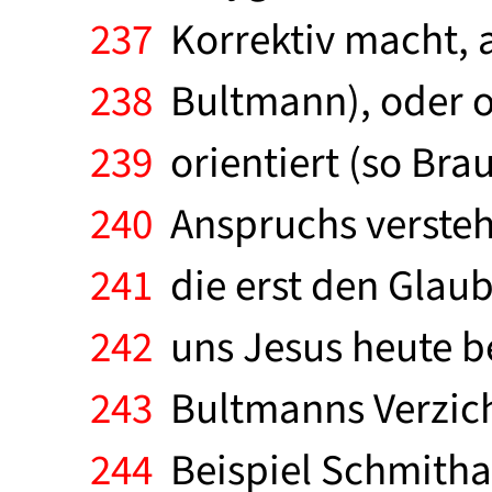
237
Korrektiv macht, a
238
Bultmann), oder ob
239
orientiert (so Bra
240
Anspruchs versteht,
241
die erst den Glaub
242
uns Jesus heute b
243
Bultmanns Verzicht
244
Beispiel Schmithal