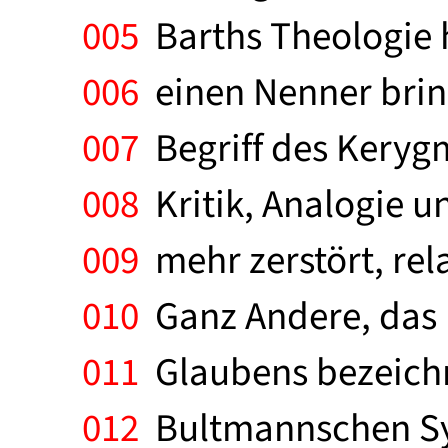
005
Barths Theologie h
006
einen Nenner bring
007
Begriff des Kerygm
008
Kritik, Analogie und
009
mehr zerstört, rel
010
Ganz Andere, das E
011
Glaubens bezeichne
012
Bultmannschen Synt