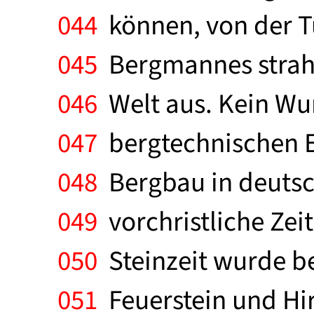
044
können, von der Tü
045
Bergmannes strahlte
046
Welt aus. Kein Wun
047
bergtechnischen E
048
Bergbau in deutsch
049
vorchristliche Zeit
050
Steinzeit wurde b
051
Feuerstein und Hir