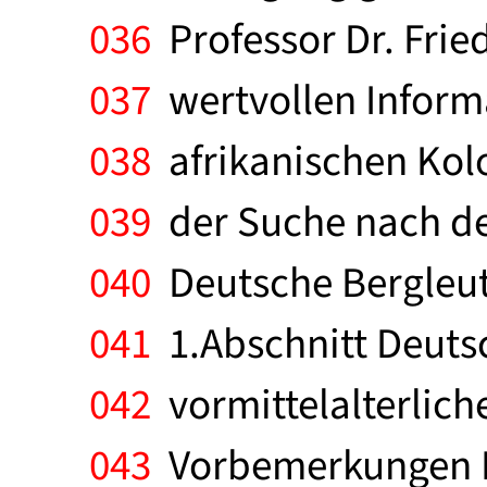
036
Professor Dr. Frie
037
wertvollen Inform
038
afrikanischen Kolo
039
der Suche nach de
040
Deutsche Bergleute
041
1.Abschnitt Deuts
042
vormittelalterlich
043
Vorbemerkungen D