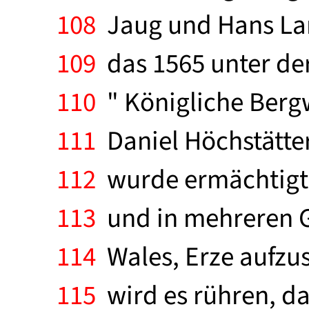
108
Jaug und Hans Lan
109
das 1565 unter der
110
" Königliche Bergw
111
Daniel Höchstätter
112
wurde ermächtigt, 
113
und in mehreren G
114
Wales, Erze aufzus
115
wird es rühren, d