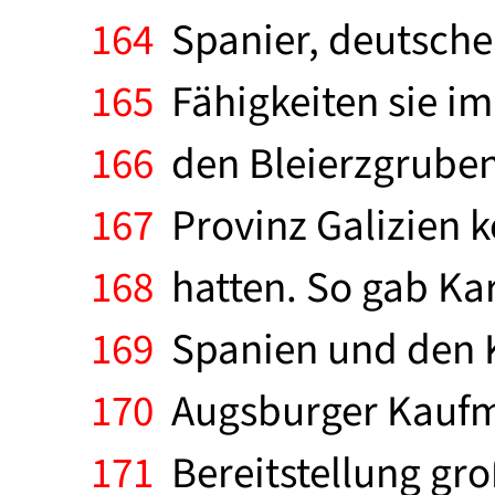
164
Spanier, deutsche
165
Fähigkeiten sie i
166
den Bleierzgruben
167
Provinz Galizien 
168
hatten. So gab Kar
169
Spanien und den K
170
Augsburger Kaufma
171
Bereitstellung gro