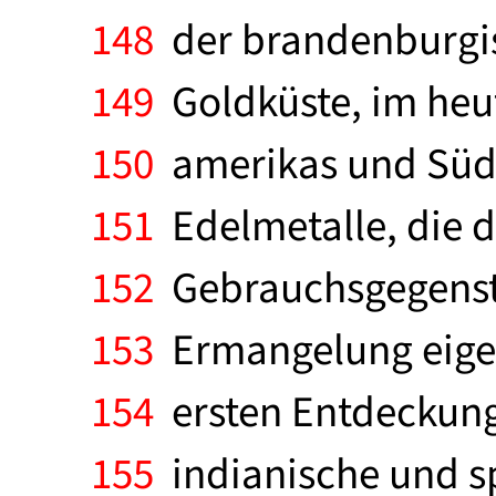
148
der brandenburgis
149
Goldküste, im heut
150
amerikas und Süda
151
Edelmetalle, die 
152
Gebrauchsgegenstä
153
Ermangelung eigen
154
ersten Entdeckun
155
indianische und sp