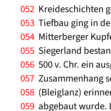
052
Kreideschichten g
053
Tiefbau ging in der
054
Mitterberger Kupfe
055
Siegerland bestand
056
500 v. Chr. ein au
057
Zusammenhang sei 
058
(Bleiglanz) erinne
059
abgebaut wurde. De