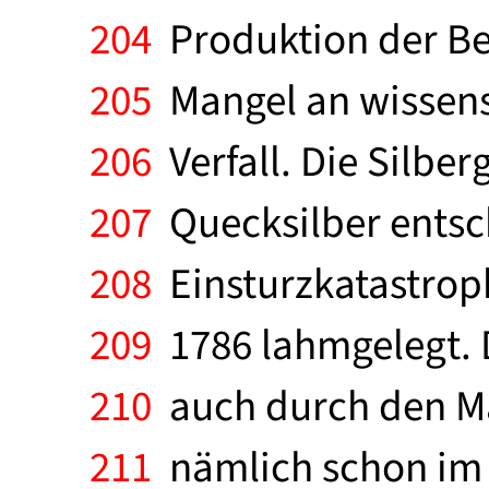
204
Produktion der Be
205
Mangel an wissensc
206
Verfall. Die Silbe
207
Quecksilber entsch
208
Einsturzkatastrop
209
1786 lahmgelegt. D
210
auch durch den Ma
211
nämlich schon im 