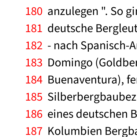
180
anzulegen ". So gi
181
deutsche Bergleut
182
- nach Spanisch-Am
183
Domingo (Goldber
184
Buenaventura), fe
185
Silberbergbaubezi
186
eines deutschen B
187
Kolumbien Bergba