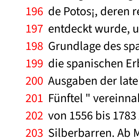
196
de Potos¡, deren r
197
entdeckt wurde, un
198
Grundlage des span
199
die spanischen Erb
200
Ausgaben der latei
201
Fünftel " vereinna
202
von 1556 bis 1783 
203
Silberbarren. Ab Mi