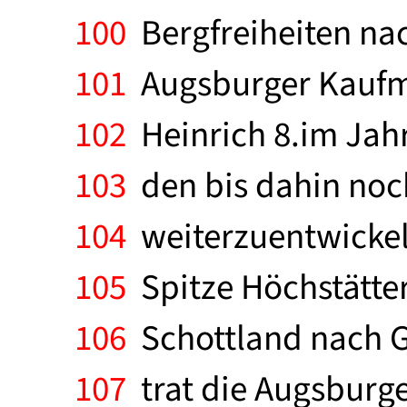
100
Bergfreiheiten na
101
Augsburger Kaufm
102
Heinrich 8.im Jahr
103
den bis dahin noc
104
weiterzuentwickeln
105
Spitze Höchstätter 
106
Schottland nach Go
107
trat die Augsbur