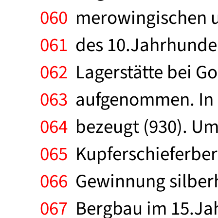
060
merowingischen un
061
des 10.Jahrhunde
062
Lagerstätte bei Go
063
aufgenommen. In B
064
bezeugt (930). Um
065
Kupferschieferber
066
Gewinnung silberha
067
Bergbau im 15.Jah