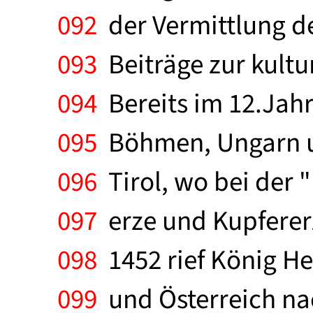
092
der Vermittlung d
093
Beiträge zur kultu
094
Bereits im 12.Jahr
095
Böhmen, Ungarn u
096
Tirol, wo bei der 
097
erze und Kupfererz
098
1452 rief König He
099
und Österreich na