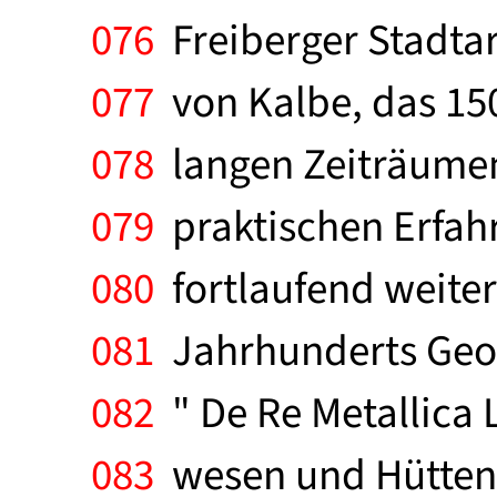
076
Freiberger Stadtar
077
von Kalbe, das 150
078
langen Zeiträumen
079
praktischen Erfah
080
fortlaufend weiterg
081
Jahrhunderts Geor
082
" De Re Metallica L
083
wesen und Hüttenw