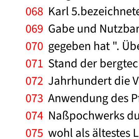
068
Karl 5.bezeichnete
069
Gabe und Nutzbark
070
gegeben hat ". Übe
071
Stand der bergtec
072
Jahrhundert die V
073
Anwendung des Pfe
074
Naßpochwerks durc
075
wohl als ältestes 