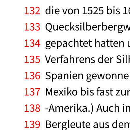
132
die von 1525 bis 1
133
Quecksilberbergwe
134
gepachtet hatten 
135
Verfahrens der Si
136
Spanien gewonnene
137
Mexiko bis fast zu
138
-Amerika.) Auch i
139
Bergleute aus dem 