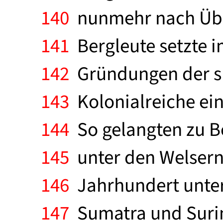
140
nunmehr nach Über
141
Bergleute setzte i
142
Gründungen der sp
143
Kolonialreiche ein,
144
So gelangten zu B
145
unter den Welsern 
146
Jahrhundert unter
147
Sumatra und Surin