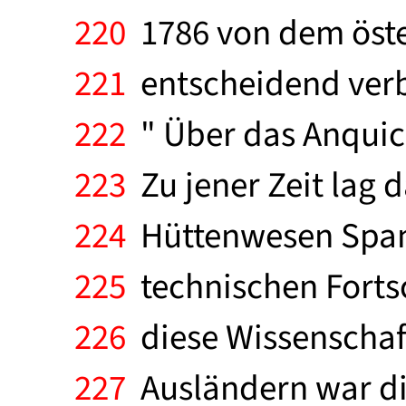
220
1786 von dem öster
221
entscheidend verbe
222
" Über das Anquick
223
Zu jener Zeit lag
224
Hüttenwesen Spani
225
technischen Fortsch
226
diese Wissenschaf
227
Ausländern war die