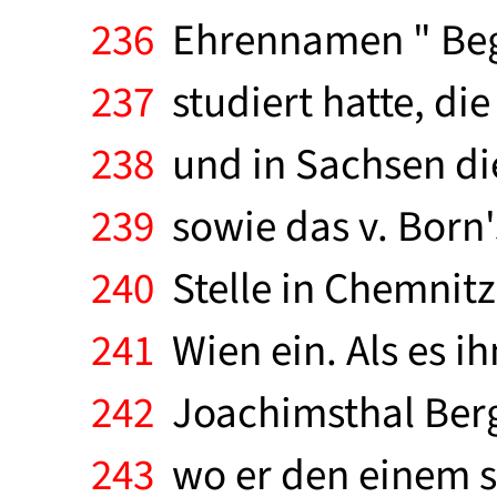
236
Ehrennamen " Begrü
237
studiert hatte, die
238
und in Sachsen di
239
sowie das v. Born
240
Stelle in Chemnitz
241
Wien ein. Als es i
242
Joachimsthal Bergl
243
wo er den einem 