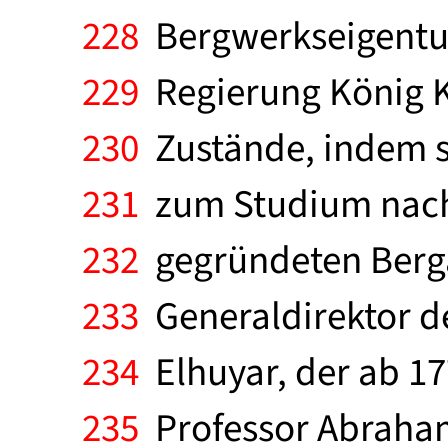
228
Bergwerkseigentum 
229
Regierung König Ka
230
Zustände, indem s
231
zum Studium nach 
232
gegründeten Bergak
233
Generaldirektor de
234
Elhuyar, der ab 17
235
Professor Abraham