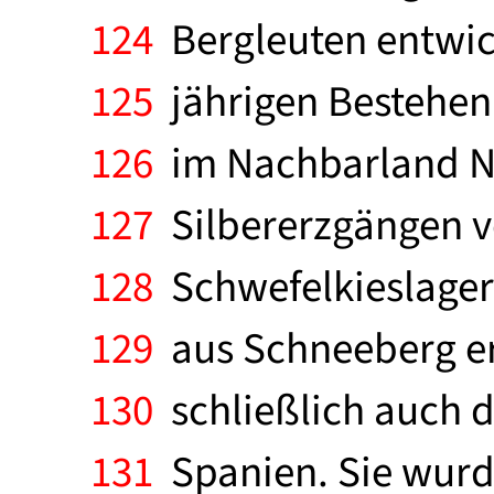
124
Bergleuten entwick
125
jährigen Bestehen 
126
im Nachbarland No
127
Silbererzgängen v
128
Schwefelkieslagers
129
aus Schneeberg ers
130
schließlich auch di
131
Spanien. Sie wurd