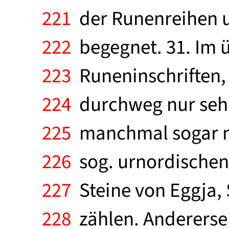
221
der Runenreihen u
222
begegnet. 31. Im üb
223
Runeninschriften, 
224
durchweg nur sehr 
225
manchmal sogar nu
226
sog. urnordischen I
227
Steine von Eggja, 
228
zählen. Anderersei