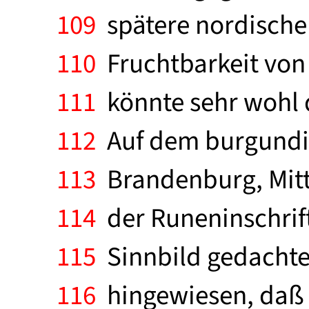
109
spätere nordische 
110
Fruchtbarkeit von 
111
könnte sehr wohl d
112
Auf dem burgundis
113
Brandenburg, Mitte
114
der Runeninschrift 
115
Sinnbild gedachter
116
hingewiesen, daß 