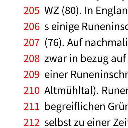
205
WZ (80). In England
206
s einige Runeninsc
207
(76). Auf nachmali
208
zwar in bezug auf 
209
einer Runeninschri
210
Altmühltal). Rune
211
begreiflichen Grün
212
selbst zu einer Zei