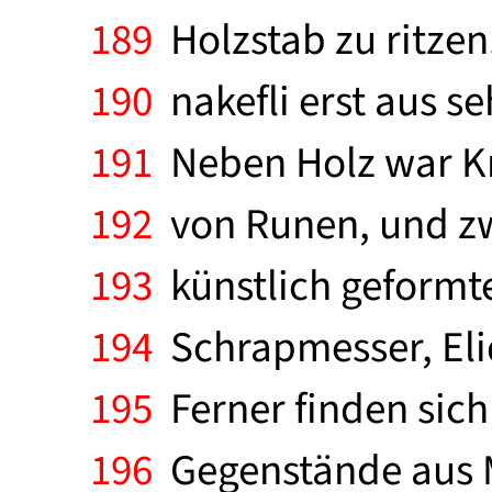
189
Holzstab zu ritzen.
190
nakefli erst aus se
191
Neben Holz war Kno
192
von Runen, und zw
193
künstlich geformt
194
Schrapmesser, Eliq
195
Ferner finden sich 
196
Gegenstände aus Me