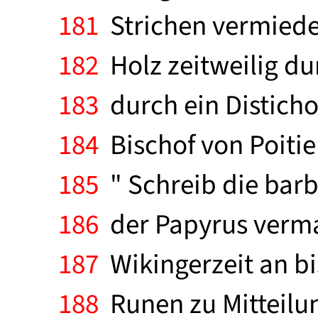
181
Strichen vermiede
182
Holz zeitweilig du
183
durch ein Disticho
184
Bischof von Poitie
185
" Schreib die barb
186
der Papyrus vermag
187
Wikingerzeit an bis
188
Runen zu Mitteilun