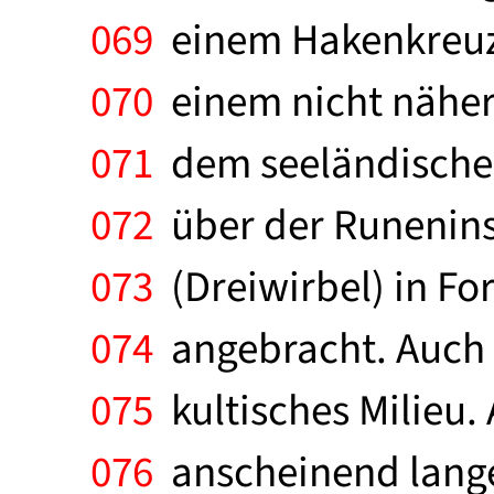
069
einem Hakenkreuz 
070
einem nicht näher
071
dem seeländischen 
072
über der Runeninsc
073
(Dreiwirbel) in Fo
074
angebracht. Auch d
075
kultisches Milieu.
076
anscheinend lange