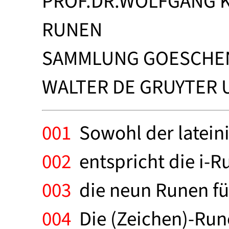
PROF.DR.WOLFGANG 
RUNEN
SAMMLUNG GOESCHEN
WALTER DE GRUYTER U.
001
Sowohl der lateini
002
entspricht die i-R
003
die neun Runen für 
004
Die (Zeichen)-Rune 