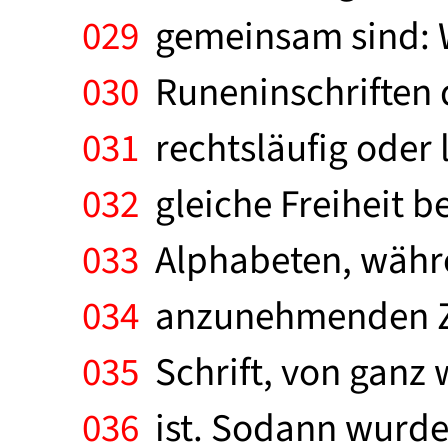
029
gemeinsam sind: Wi
030
Runeninschriften d
031
rechtsläufig oder 
032
gleiche Freiheit be
033
Alphabeten, währe
034
anzunehmenden Zei
035
Schrift, von ganz
036
ist. Sodann wurden