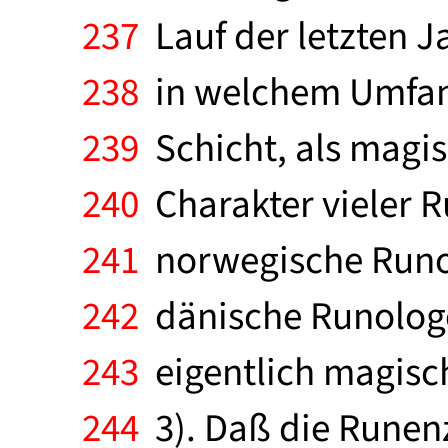
237
Lauf der letzten J
238
in welchem Umfang
239
Schicht, als magis
240
Charakter vieler R
241
norwegische Runol
242
dänische Runologe
243
eigentlich magisch
244
3). Daß die Runenze