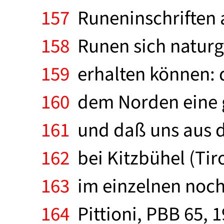
157
Runeninschriften a
158
Runen sich naturg
159
erhalten können: d
160
dem Norden eine g
161
und daß uns aus d
162
bei Kitzbühel (Tir
163
im einzelnen noch 
164
Pittioni, PBB 65, 1