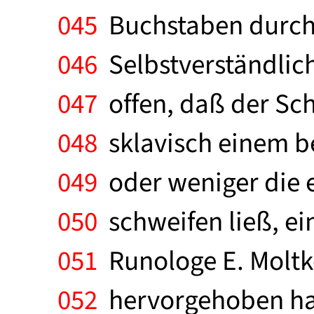
045
Buchstaben durchse
046
Selbstverständlich
047
offen, daß der Sch
048
sklavisch einem b
049
oder weniger die e
050
schweifen ließ, e
051
Runologe E. Moltke
052
hervorgehoben hat.