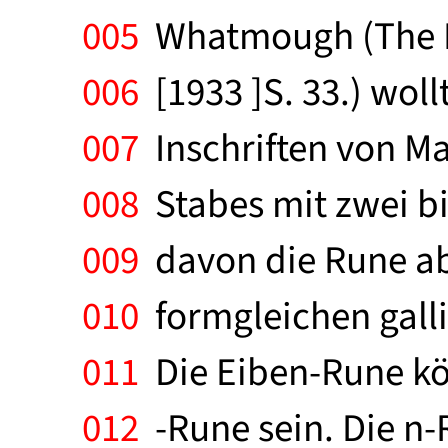
005
Whatmough (The Prae
006
[1933 ]S. 33.) wol
007
Inschriften von M
008
Stabes mit zwei bi
009
davon die Rune abl
010
formgleichen galli
011
Die Eiben-Rune kön
012
-Rune sein. Die n-R