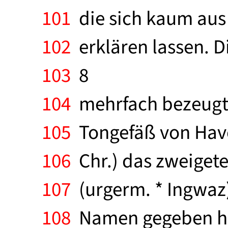
101
die sich kaum aus 
102
erklären lassen. D
103
8
104
mehrfach bezeugtes
105
Tongefäß von Havor
106
Chr.) das zweigetei
107
(urgerm. * Ingwaz)
108
Namen gegeben hat,