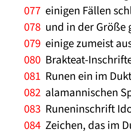
077
einigen Fällen sch
078
und in der Größe 
079
einige zumeist au
080
Brakteat-Inschrift
081
Runen ein im Dukt
082
alamannischen Spee
083
Runeninschrift Id
084
Zeichen, das im Du