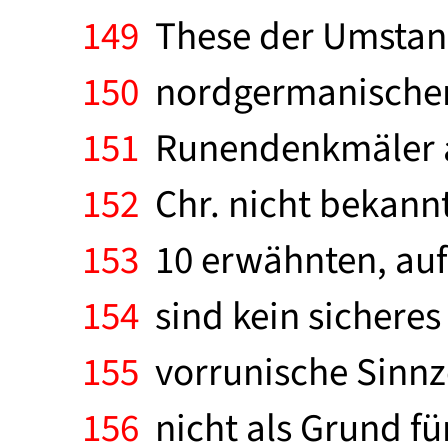
149
These der Umstand,
150
nordgermanischem
151
Runendenkmäler au
152
Chr. nicht bekannt
153
10 erwähnten, auf 
154
sind kein sicheres
155
vorrunische Sinnze
156
nicht als Grund fü