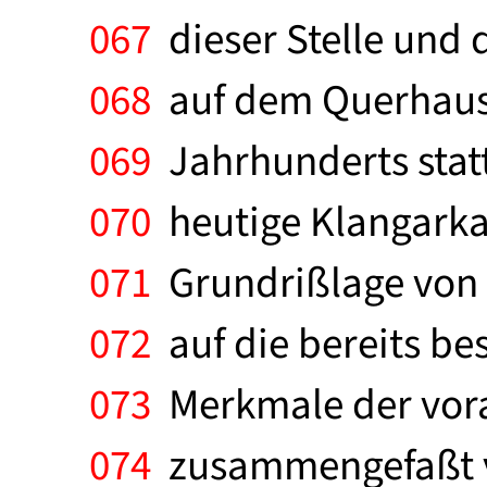
067
dieser Stelle und 
068
auf dem Querhaus s
069
Jahrhunderts statt;
070
heutige Klangarkat
071
Grundrißlage von S
072
auf die bereits be
073
Merkmale der vora
074
zusammengefaßt vo