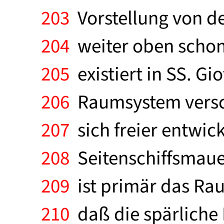
203
Vorstellung von d
204
weiter oben schon 
205
existiert in SS. Gi
206
Raumsystem versch
207
sich freier entwic
208
Seitenschiffsmauer
209
ist primär das Ra
210
daß die spärliche