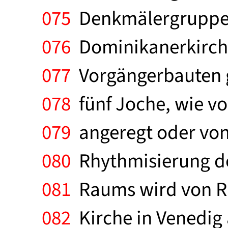
075
Denkmälergruppe w
076
Dominikanerkirche
077
Vorgängerbauten ge
078
fünf Joche, wie vo
079
angeregt oder von 
080
Rhythmisierung de
081
Raums wird von Run
082
Kirche in Venedig 