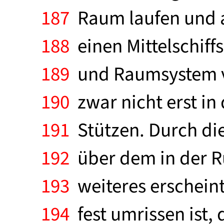
187
Raum laufen und a
188
einen Mittelschif
189
und Raumsystem ve
190
zwar nicht erst in
191
Stützen. Durch die
192
über dem in der R
193
weiteres erscheint
194
fest umrissen ist, 