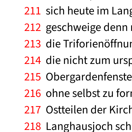
211
sich heute im Lang
212
geschweige denn r
213
die Triforienöffnu
214
die nicht zum urs
215
Obergardenfenster
216
ohne selbst zu for
217
Ostteilen der Kir
218
Langhausjoch schl