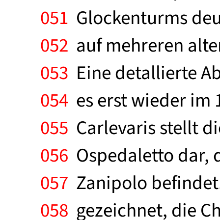
051
Glockenturms deute
052
auf mehreren alten
053
Eine detallierte A
054
es erst wieder im 1
055
Carlevaris stellt 
056
Ospedaletto dar, di
057
Zanipolo befindet.
058
gezeichnet, die Ch