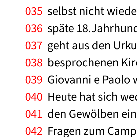
035
selbst nicht wiede
036
späte 18.Jahrhund
037
geht aus den Urkun
038
besprochenen Kirc
039
Giovanni e Paolo w
040
Heute hat sich we
041
den Gewölben eine
042
Fragen zum Campan