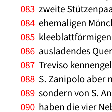
083
zweite Stützenpaa
084
ehemaligen Mönchs
085
kleeblattförmigen 
086
ausladendes Querha
087
Treviso kennengele
088
S. Zanipolo aber n
089
sondern von S. Ana
090
haben die vier Neb