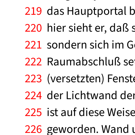
219
das Hauptportal be
220
hier sieht er, daß 
221
sondern sich im Ge
222
Raumabschluß setz
223
(versetzten) Fens
224
der Lichtwand der 
225
ist auf diese Weise
226
geworden. Wand un