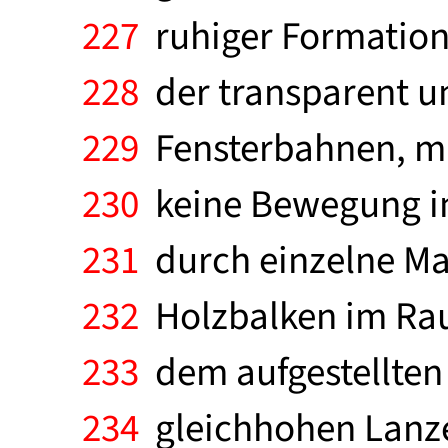
227
ruhiger Formation
228
der transparent und
229
Fensterbahnen, mit
230
keine Bewegung in 
231
durch einzelne Maß
232
Holzbalken im Rau
233
dem aufgestellten 
234
gleichhohen Lanze