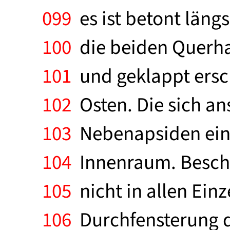
099
es ist betont läng
100
die beiden Querha
101
und geklappt ersch
102
Osten. Die sich an
103
Nebenapsiden eine
104
Innenraum. Beschr
105
nicht in allen Einz
106
Durchfensterung d