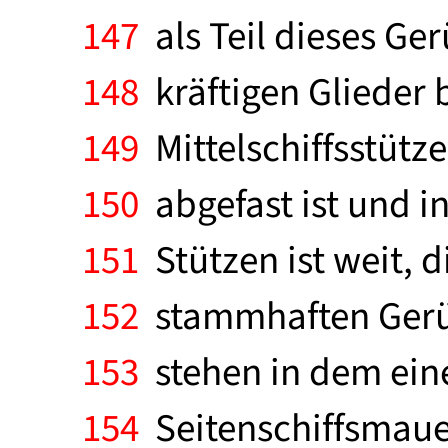
147
als Teil dieses Ger
148
kräftigen Glieder 
149
Mittelschiffsstütz
150
abgefast ist und i
151
Stützen ist weit, 
152
stammhaften Gerüst
153
stehen in dem ein
154
Seitenschiffsmauer