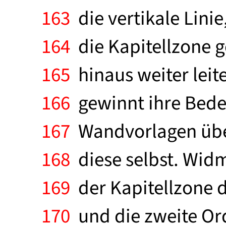
163
die vertikale Lini
164
die Kapitellzone g
165
hinaus weiter leit
166
gewinnt ihre Bedeu
167
Wandvorlagen über
168
diese selbst. Wid
169
der Kapitellzone de
170
und die zweite Ord