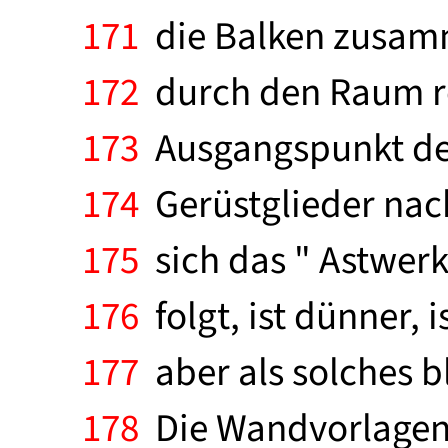
171
die Balken zusammen
172
durch den Raum rei
173
Ausgangspunkt der
174
Gerüstglieder nach
175
sich das " Astwerk
176
folgt, ist dünner, 
177
aber als solches b
178
Die Wandvorlagen 