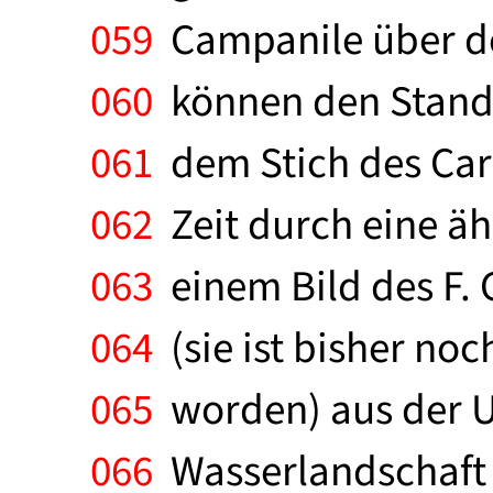
059
Campanile über de
060
können den Stando
061
dem Stich des Carl
062
Zeit durch eine äh
063
einem Bild des F. G
064
(sie ist bisher noc
065
worden) aus der 
066
Wasserlandschaft 