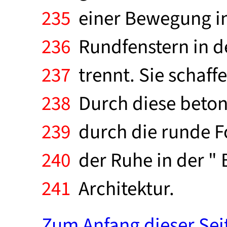
235
einer Bewegung in
236
Rundfenstern in d
237
trennt. Sie schaff
238
Durch diese betont
239
durch die runde F
240
der Ruhe in der " 
241
Architektur.
Zum Anfang dieser Sei