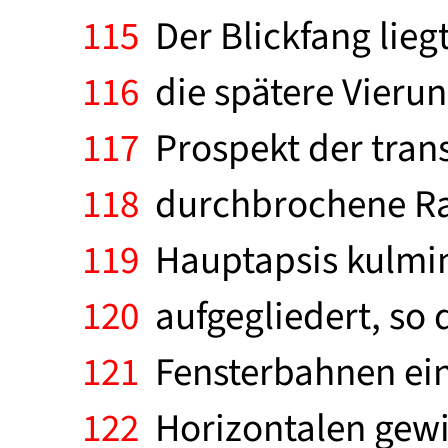
115
Der Blickfang lieg
116
die spätere Vierun
117
Prospekt der trans
118
durchbrochene Rau
119
Hauptapsis kulmini
120
aufgegliedert, so
121
Fensterbahnen eine
122
Horizontalen gewinn