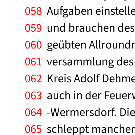
058
Aufgaben einstelle
059
und brauchen desha
060
geübten Allroundm
061
versammlung des K
062
Kreis Adolf Dehmel
063
auch in der Feuer
064
-Wermersdorf. Die 
065
schleppt manchen v