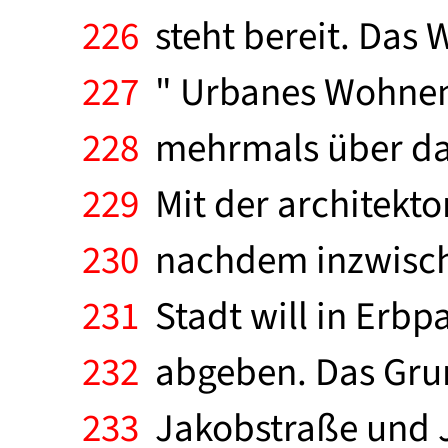
226
steht bereit. Das
227
" Urbanes Wohnen "
228
mehrmals über das
229
Mit der architekt
230
nachdem inzwische
231
Stadt will in Erbp
232
abgeben. Das Grun
233
Jakobstraße und J