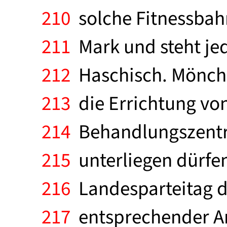
210
solche Fitnessbahn,
211
Mark und steht je
212
Haschisch. Mönche
213
die Errichtung vo
214
Behandlungszentren
215
unterliegen dürfe
216
Landesparteitag d
217
entsprechender An