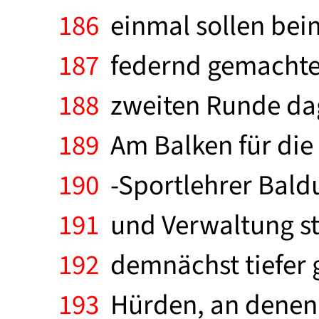
186
einmal sollen beim
187
federnd gemachten
188
zweiten Runde dag
189
Am Balken für die
190
-Sportlehrer Baldui
191
und Verwaltung ste
192
demnächst tiefer 
193
Hürden, an denen 