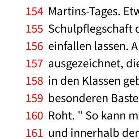
154
Martins-Tages. Etw
155
Schulpflegschaft d
156
einfallen lassen.
157
ausgezeichnet, di
158
in den Klassen geba
159
besonderen Bastelt
160
Roht. " So kann m
161
und innerhalb der e