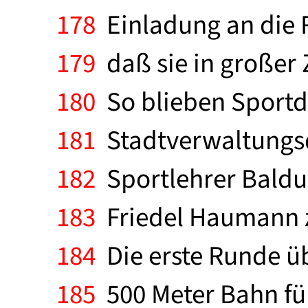
178
Einladung an die R
179
daß sie in großer 
180
So blieben Sportdi
181
Stadtverwaltungsdi
182
Sportlehrer Baldu
183
Friedel Haumann zi
184
Die erste Runde üb
185
500 Meter Bahn füh