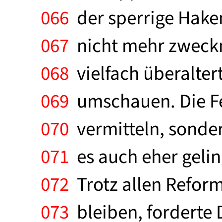
066
der sperrige Haken
067
nicht mehr zweckm
068
vielfach überalte
069
umschauen. Die Fe
070
vermitteln, sonder
071
es auch eher gelin
072
Trotz allen Refor
073
bleiben, forderte D