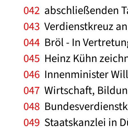
042
abschließenden Tan
043
Verdienstkreuz an 
044
Bröl - In Vertretu
045
Heinz Kühn zeichn
046
Innenminister Will
047
Wirtschaft, Bildu
048
Bundesverdienstkr
049
Staatskanzlei in D