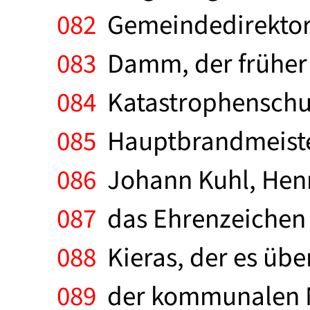
082
Gemeindedirektor 
083
Damm, der früher 
084
Katastrophenschutz
085
Hauptbrandmeiste
086
Johann Kuhl, Henne
087
das Ehrenzeichen d
088
Kieras, der es übe
089
der kommunalen Ne