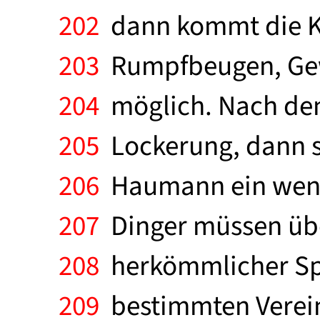
202
dann kommt die Kra
203
Rumpfbeugen, Gewi
204
möglich. Nach den
205
Lockerung, dann st
206
Haumann ein wenig 
207
Dinger müssen über
208
herkömmlicher Spo
209
bestimmten Verein