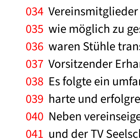
034
Vereinsmitglieder 
035
wie möglich zu gest
036
waren Stühle trans
037
Vorsitzender Erhar
038
Es folgte ein umf
039
harte und erfolgre
040
Neben vereinseigen
041
und der TV Seelsc