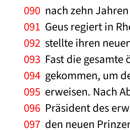
090
nach zehn Jahren A
091
Geus regiert in Rhe
092
stellte ihren neue
093
Fast die gesamte 
094
gekommen, um dem
095
erweisen. Nach Abs
096
Präsident des erwe
097
den neuen Prinzen