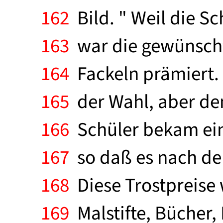
162
Bild. " Weil die S
163
war die gewünscht
164
Fackeln prämiert. D
165
der Wahl, aber den
166
Schüler bekam ein
167
so daß es nach der
168
Diese Trostpreise 
169
Malstifte, Bücher,