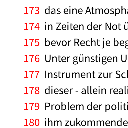
173
das eine Atmosphär
174
in Zeiten der Not 
175
bevor Recht je be
176
Unter günstigen Um
177
Instrument zur Sch
178
dieser - allein rea
179
Problem der polit
180
ihm zukommende ze