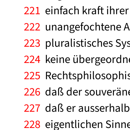
221
einfach kraft ihrer
222
unangefochtene Aut
223
pluralistisches Sy
224
keine übergeordne
225
Rechtsphilosophis
226
daß der souveräne 
227
daß er ausserhalb 
228
eigentlichen Sinne