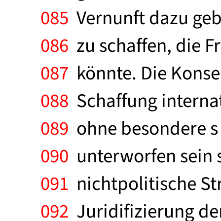
085
Vernunft dazu geb
086
zu schaffen, die F
087
könnte. Die Konseq
088
Schaffung internat
089
ohne besondere s 
090
unterworfen sein so
091
nichtpolitische St
092
Juridifizierung de