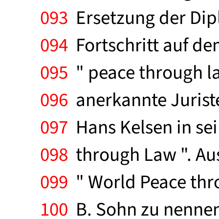
093
Ersetzung der Dipl
094
Fortschritt auf de
095
" peace through la
096
anerkannte Juriste
097
Hans Kelsen in sei
098
through Law ". Aus
099
" World Peace thro
100
B. Sohn zu nennen,