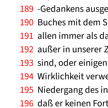
189
-Gedankens ausgeht
190
Buches mit dem Satz
191
allen immer als das
192
außer in unserer Ze
193
sind, oder einigen 
194
Wirklichkeit verwec
195
Niedergang des int
196
daß er keinen Fort