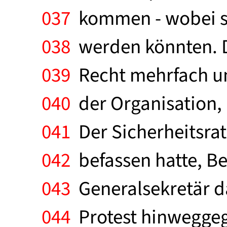
037
kommen - wobei si
038
werden könnten. Di
039
Recht mehrfach un
040
der Organisation, 
041
Der Sicherheitsrat
042
befassen hatte, B
043
Generalsekretär da
044
Protest hinweggega