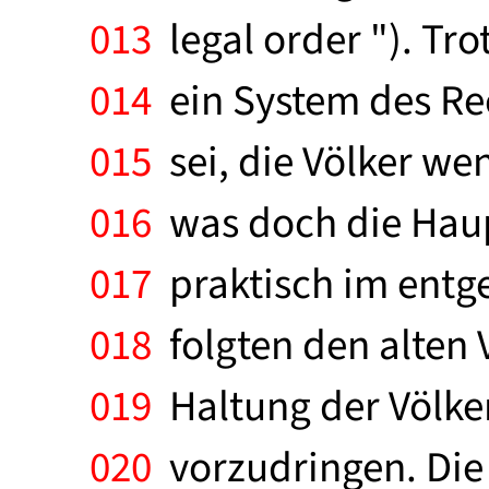
013
legal order "). Tro
014
ein System des Rec
015
sei, die Völker w
016
was doch die Haup
017
praktisch im entg
018
folgten den alten 
019
Haltung der Völker 
020
vorzudringen. Die 