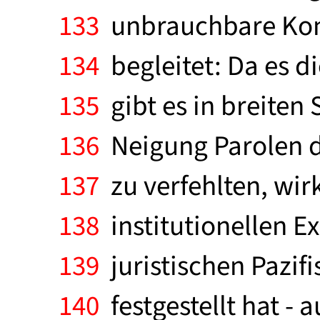
133
unbrauchbare Konze
134
begleitet: Da es d
135
gibt es in breiten 
136
Neigung Parolen die
137
zu verfehlten, wir
138
institutionellen E
139
juristischen Pazif
140
festgestellt hat -