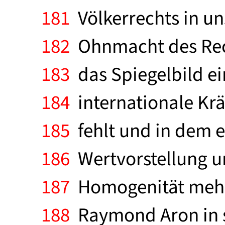
181
Völkerrechts in un
182
Ohnmacht des Rech
183
das Spiegelbild ei
184
internationale Krä
185
fehlt und in dem 
186
Wertvorstellung un
187
Homogenität mehr g
188
Raymond Aron in se