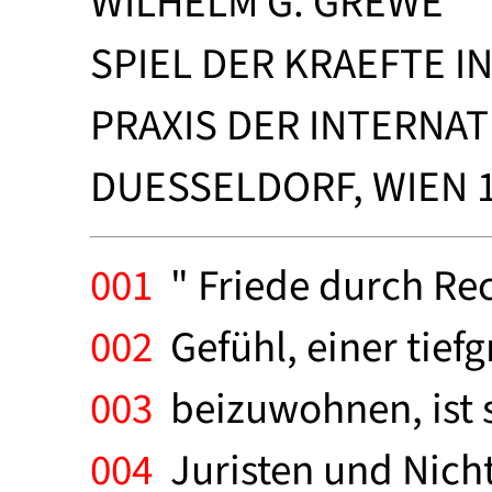
WILHELM G. GREWE
SPIEL DER KRAEFTE I
PRAXIS DER INTERNA
DUESSELDORF, WIEN 19
001
" Friede durch Rech
002
Gefühl, einer tiefg
003
beizuwohnen, ist s
004
Juristen und Nicht