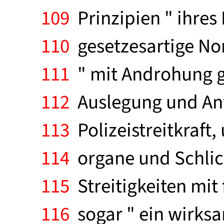
109
Prinzipien " ihres
110
gesetzesartige No
111
" mit Androhung ge
112
Auslegung und Anw
113
Polizeistreitkraft
114
organe und Schlic
115
Streitigkeiten mit 
116
sogar " ein wirks