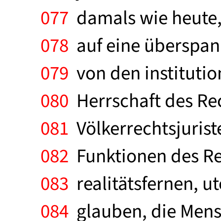
077
damals wie heute, i
078
auf eine überspann
079
von den institutio
080
Herrschaft des Rec
081
Völkerrechtsjurist
082
Funktionen des Rec
083
realitätsfernen, u
084
glauben, die Mens