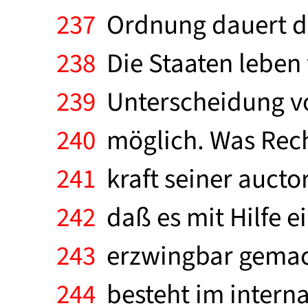
237
Ordnung dauert de
238
Die Staaten leben 
239
Unterscheidung vo
240
möglich. Was Recht
241
kraft seiner aucto
242
daß es mit Hilfe 
243
erzwingbar gemach
244
besteht im interna