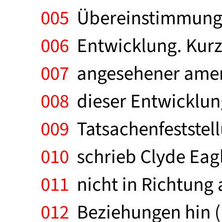
005
Übereinstimmung b
006
Entwicklung. Kurz
007
angesehener amerik
008
dieser Entwicklung
009
Tatsachenfeststel
010
schrieb Clyde Eagl
011
nicht in Richtung 
012
Beziehungen hin ("