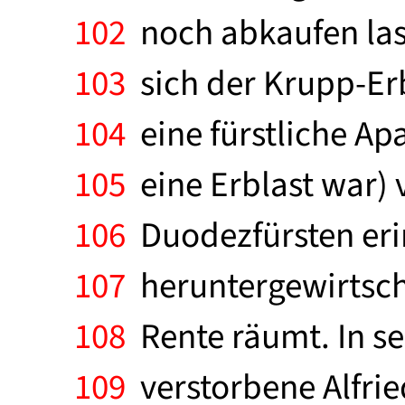
102
noch abkaufen lass
103
sich der Krupp-Er
104
eine fürstliche Ap
105
eine Erblast war) 
106
Duodezfürsten erin
107
heruntergewirtsch
108
Rente räumt. In s
109
verstorbene Alfrie