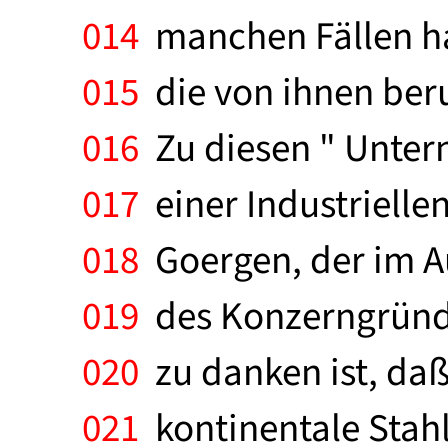
014
manchen Fällen ha
015
die von ihnen beru
016
Zu diesen " Untern
017
einer Industriellen
018
Goergen, der im Au
019
des Konzerngründe
020
zu danken ist, daß
021
kontinentale Stah