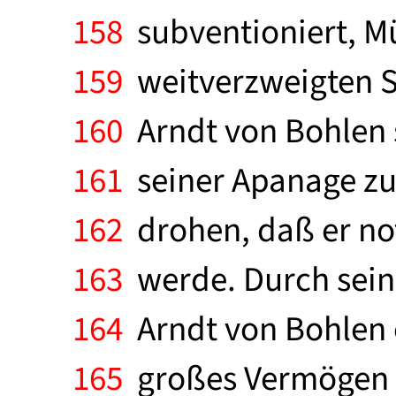
158
subventioniert, M
159
weitverzweigten Si
160
Arndt von Bohlen s
161
seiner Apanage zu 
162
drohen, daß er not
163
werde. Durch sein
164
Arndt von Bohlen e
165
großes Vermögen z