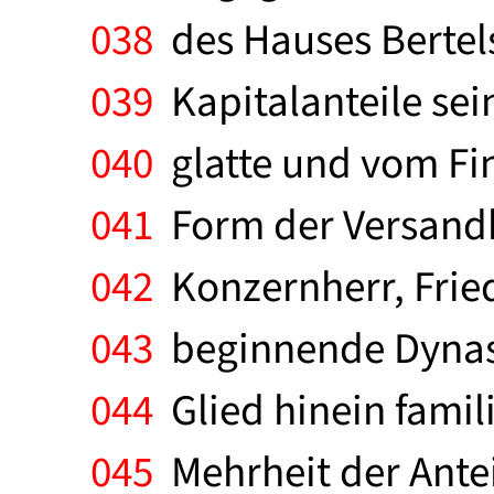
038
des Hauses Bertels
039
Kapitalanteile sei
040
glatte und vom Fin
041
Form der Versandh
042
Konzernherr, Friedr
043
beginnende Dynasti
044
Glied hinein famil
045
Mehrheit der Ante