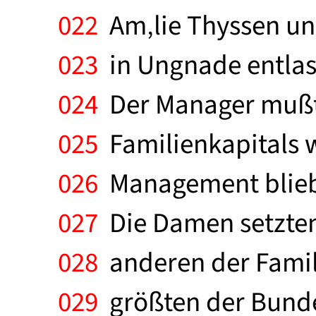
022
Am‚lie Thyssen und
023
in Ungnade entlass
024
Der Manager mußte
025
Familienkapitals 
026
Management blieb 
027
Die Damen setzten 
028
anderen der Famil
029
größten der Bundes