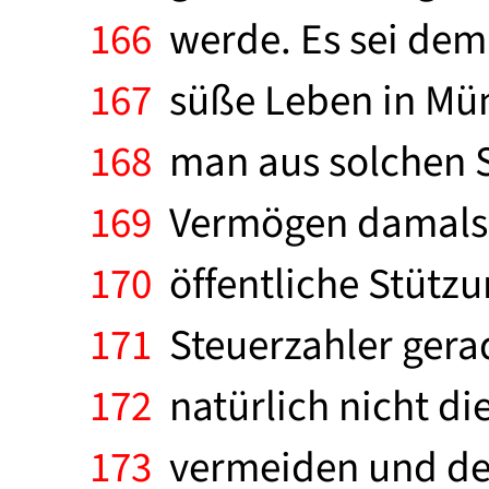
166
werde. Es sei dem
167
süße Leben in Mün
168
man aus solchen S
169
Vermögen damals e
170
öffentliche Stützu
171
Steuerzahler gera
172
natürlich nicht di
173
vermeiden und den 