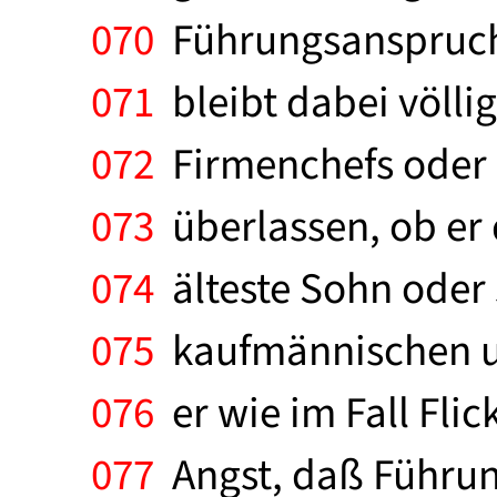
070
Führungsanspruch 
071
bleibt dabei völli
072
Firmenchefs oder d
073
überlassen, ob er 
074
älteste Sohn oder 
075
kaufmännischen un
076
er wie im Fall Fli
077
Angst, daß Führun