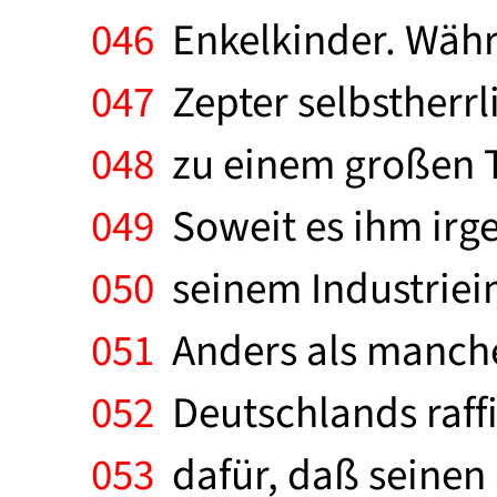
046
Enkelkinder. Währe
047
Zepter selbstherrl
048
zu einem großen Te
049
Soweit es ihm irge
050
seinem Industrieim
051
Anders als mancher
052
Deutschlands raffi
053
dafür, daß seinen