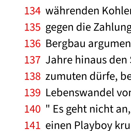
134
währenden Kohlenk
135
gegen die Zahlung
136
Bergbau argumenti
137
Jahre hinaus den 
138
zumuten dürfe, bei
139
Lebenswandel von 
140
" Es geht nicht an
141
einen Playboy krum