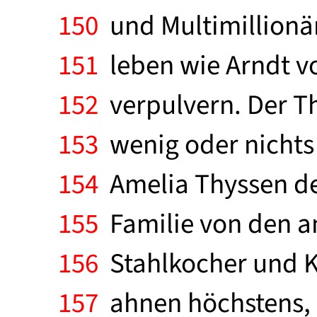
150
und Multimillionär
151
leben wie Arndt vo
152
verpulvern. Der T
153
wenig oder nichts 
154
Amelia Thyssen de 
155
Familie von den an
156
Stahlkocher und K
157
ahnen höchstens, w