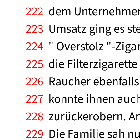
222
dem Unternehmen u
223
Umsatz ging es ste
224
" Overstolz "-Ziga
225
die Filterzigarett
226
Raucher ebenfalls 
227
konnte ihnen auch
228
zurückerobern. Anf
229
Die Familie sah nu