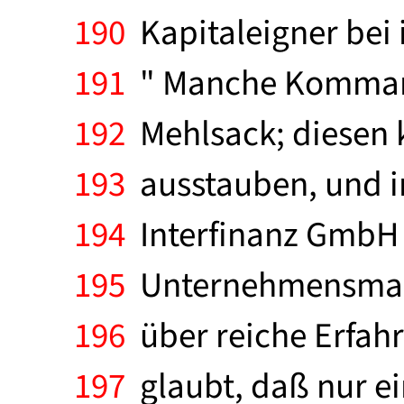
190
Kapitaleigner bei 
191
" Manche Kommandi
192
Mehlsack; diesen 
193
ausstauben, und i
194
Interfinanz GmbH i
195
Unternehmensmakle
196
über reiche Erfahr
197
glaubt, daß nur e