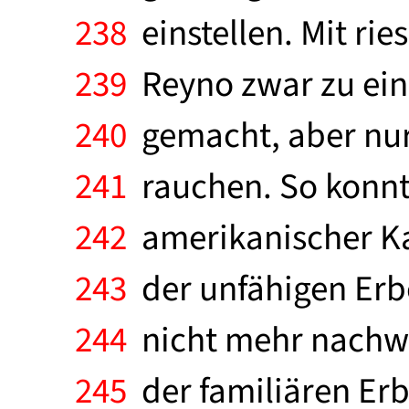
238
einstellen. Mit ri
239
Reyno zwar zu ein
240
gemacht, aber nur
241
rauchen. So konnte
242
amerikanischer Kap
243
der unfähigen Erbe
244
nicht mehr nachwe
245
der familiären Erb