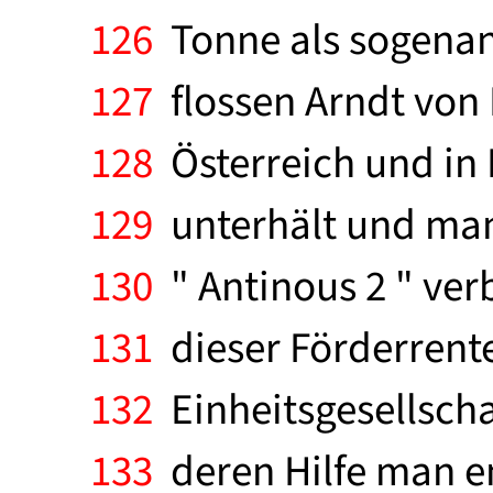
126
Tonne als sogenann
127
flossen Arndt von 
128
Österreich und in
129
unterhält und man
130
" Antinous 2 " verb
131
dieser Förderrente
132
Einheitsgesellscha
133
deren Hilfe man en