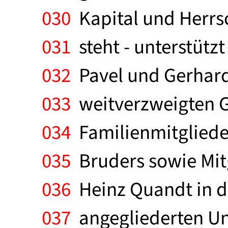
030
Kapital und Herrsc
031
steht - unterstütz
032
Pavel und Gerhard 
033
weitverzweigten G
034
Familienmitglieder
035
Bruders sowie Mitg
036
Heinz Quandt in d
037
angegliederten Un