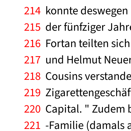
214
konnte deswegen ni
215
der fünfziger Jahr
216
Fortan teilten sich
217
und Helmut Neuerb
218
Cousins verstande
219
Zigarettengeschäft
220
Capital. " Zudem 
221
-Familie (damals a