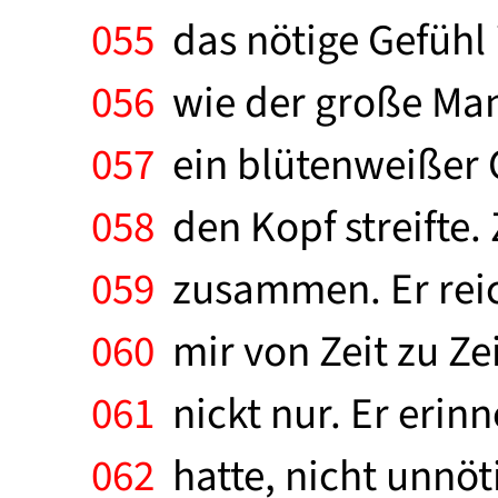
055
das nötige Gefühl 
056
wie der große Mann
057
ein blütenweißer C
058
den Kopf streifte.
059
zusammen. Er reich
060
mir von Zeit zu Zei
061
nickt nur. Er erin
062
hatte, nicht unnöt