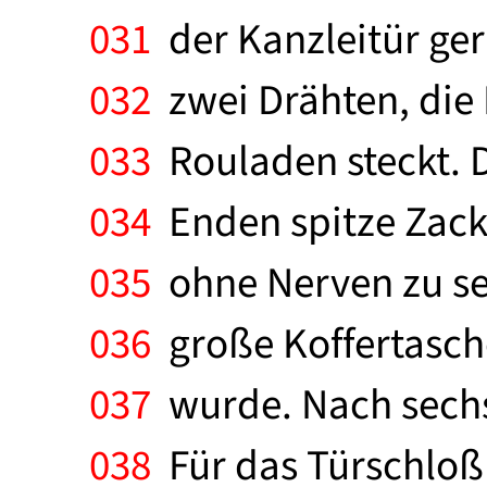
031
der Kanzleitür geri
032
zwei Drähten, die 
033
Rouladen steckt. D
034
Enden spitze Zack
035
ohne Nerven zu sei
036
große Koffertasche 
037
wurde. Nach sechs
038
Für das Türschloß 