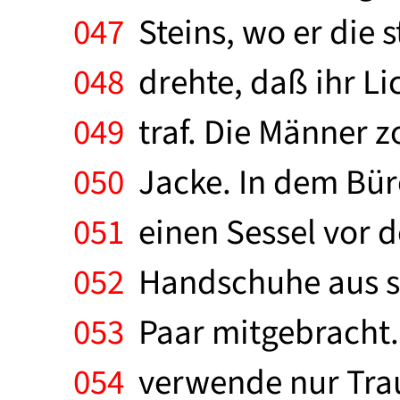
047
Steins, wo er die 
048
drehte, daß ihr Li
049
traf. Die Männer z
050
Jacke. In dem Büro
051
einen Sessel vor de
052
Handschuhe aus sc
053
Paar mitgebracht. 
054
verwende nur Trau