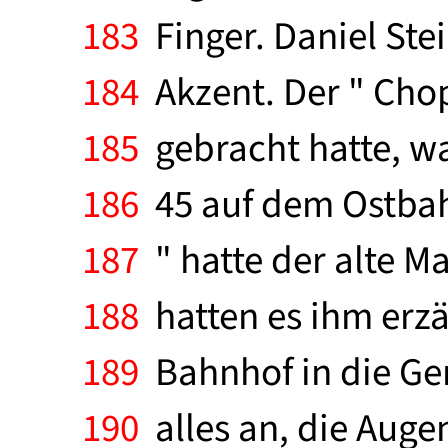
183
Finger. Daniel Ste
184
Akzent. Der " Chop
185
gebracht hatte, wa
186
45 auf dem Ostbahn
187
" hatte der alte M
188
hatten es ihm erzä
189
Bahnhof in die Gen
190
alles an, die Auge