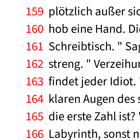
159
plötzlich außer sic
160
hob eine Hand. Di
161
Schreibtisch. " Sag
162
streng. " Verzeihun
163
findet jeder Idiot.
164
klaren Augen des s
165
die erste Zahl ist?
166
Labyrinth, sonst ni