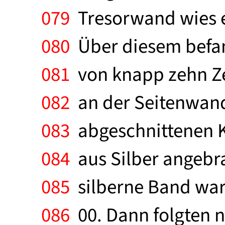
079
Tresorwand wies e
080
Über diesem befand
081
von knapp zehn Ze
082
an der Seitenwand
083
abgeschnittenen Ke
084
aus Silber angebrac
085
silberne Band ware
086
00. Dann folgten n