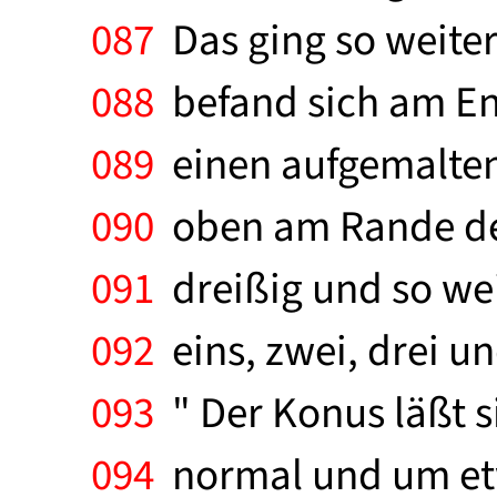
087
Das ging so weiter
088
befand sich am End
089
einen aufgemalten 
090
oben am Rande des 
091
dreißig und so weit
092
eins, zwei, drei un
093
" Der Konus läßt s
094
normal und um etw