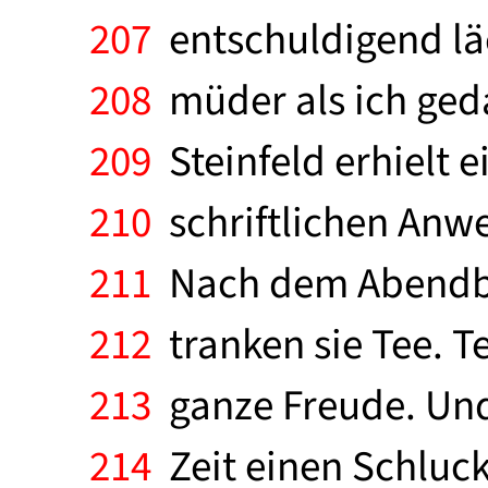
207
entschuldigend läc
208
müder als ich geda
209
Steinfeld erhielt 
210
schriftlichen Anwe
211
Nach dem Abendbro
212
tranken sie Tee. Te
213
ganze Freude. Und 
214
Zeit einen Schluc