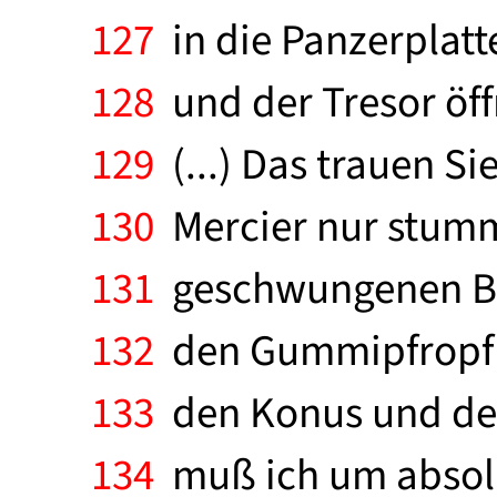
127
in die Panzerplatt
128
und der Tresor öffn
129
(...) Das trauen Sie
130
Mercier nur stumm 
131
geschwungenen Büg
132
den Gummipfropf a
133
den Konus und den 
134
muß ich um absolut