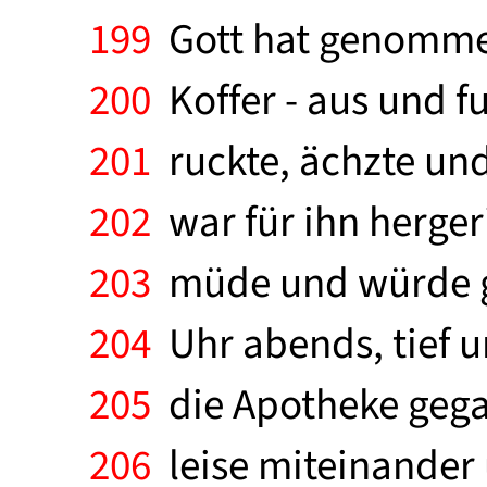
199
Gott hat genommen.
200
Koffer - aus und f
201
ruckte, ächzte un
202
war für ihn hergeri
203
müde und würde ger
204
Uhr abends, tief un
205
die Apotheke gega
206
leise miteinander 