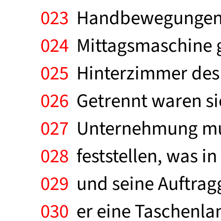
023
Handbewegungen g
024
Mittagsmaschine g
025
Hinterzimmer des 
026
Getrennt waren si
027
Unternehmung mußt
028
feststellen, was in
029
und seine Auftragg
030
er eine Taschenlam