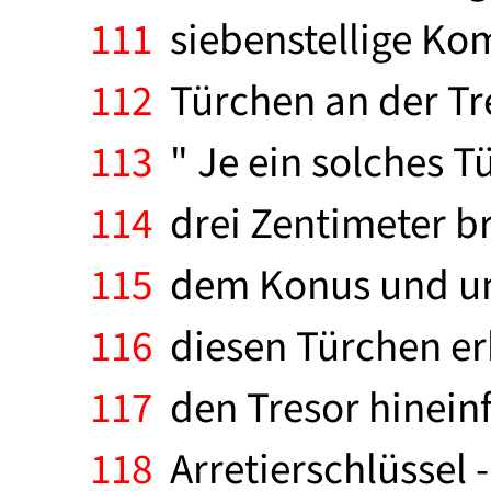
111
siebenstellige Kom
112
Türchen an der Tre
113
" Je ein solches T
114
drei Zentimeter br
115
dem Konus und unt
116
diesen Türchen erb
117
den Tresor hineinfü
118
Arretierschlüssel 