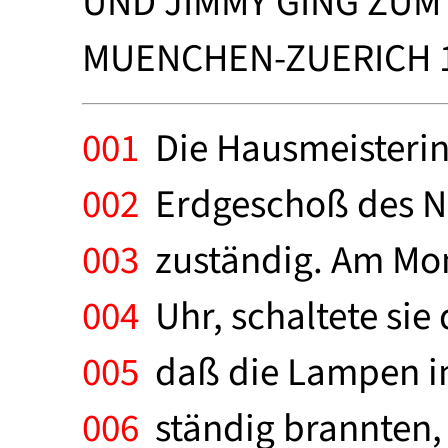
UND JIMMY GING ZUM
MUENCHEN-ZUERICH 
001
Die Hausmeisterin
002
Erdgeschoß des Ne
003
zuständig. Am Mon
004
Uhr, schaltete sie
005
daß die Lampen in
006
ständig brannten,