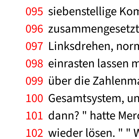
095
siebenstellige Kom
096
zusammengesetzt a
097
Linksdrehen, norm
098
einrasten lassen 
099
über die Zahlenmar
100
Gesamtsystem, und
101
dann? " hatte Mer
102
wieder lösen. " "