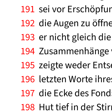
191
sei vor Erschöpfun
192
die Augen zu öffnen
193
er nicht gleich di
194
Zusammenhänge ver
195
zeigte weder Entse
196
letzten Worte ihre
197
die Ecke des Fonds
198
Hut tief in der Stir