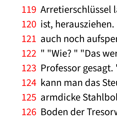
119
Arretierschlüssel 
120
ist, herausziehen
121
auch noch aufsperr
122
" "Wie? " "Das wer
123
Professor gesagt. "
124
kann man das Steu
125
armdicke Stahlbolz
126
Boden der Tresorwa