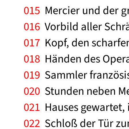
015
Mercier und der gr
016
Vorbild aller Sch
017
Kopf, den scharfen
018
Händen des Operat
019
Sammler französisc
020
Stunden neben Mer
021
Hauses gewartet, 
022
Schloß der Tür zum