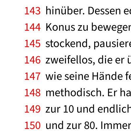
143
hinüber. Dessen ed
144
Konus zu bewegen,
145
stockend, pausiere
146
zweifellos, die er 
147
wie seine Hände fe
148
methodisch. Er hat
149
zur 10 und endlich 
150
und zur 80. Immer 