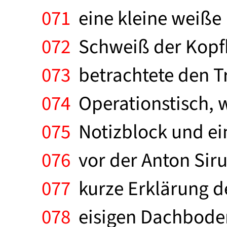
071
eine kleine weiße 
072
Schweiß der Kopfhau
073
betrachtete den T
074
Operationstisch, 
075
Notizblock und ein
076
vor der Anton Sirus
077
kurze Erklärung de
078
eisigen Dachboden