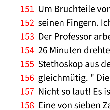
151
Um Bruchteile von
152
seinen Fingern. Ich
153
Der Professor arbe
154
26 Minuten drehte 
155
Stethoskop aus den
156
gleichmütig. " Die 
157
Nicht so laut! Es ist
158
Eine von sieben Za