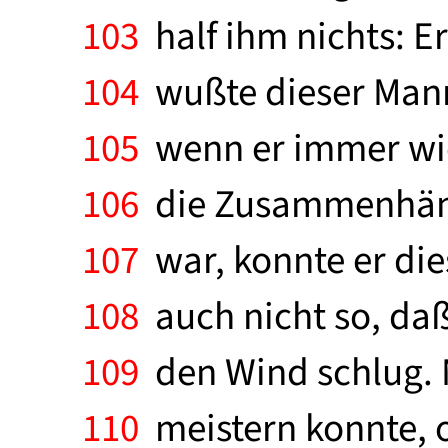
103
half ihm nichts: E
104
wußte dieser Mann 
105
wenn er immer wied
106
die Zusammenhänge
107
war, konnte er di
108
auch nicht so, daß 
109
den Wind schlug. Nu
110
meistern konnte, od