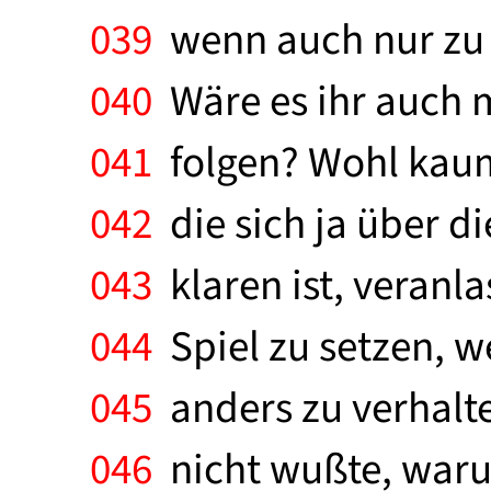
039
wenn auch nur zu e
040
Wäre es ihr auch 
041
folgen? Wohl kaum.
042
die sich ja über d
043
klaren ist, veranla
044
Spiel zu setzen, w
045
anders zu verhalte
046
nicht wußte, warum