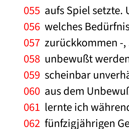
055
aufs Spiel setzte. 
056
welches Bedürfnis 
057
zurückkommen -, s
058
unbewußt werden, 
059
scheinbar unverhä
060
aus dem Unbewußten
061
lernte ich während 
062
fünfzigjährigen Ge