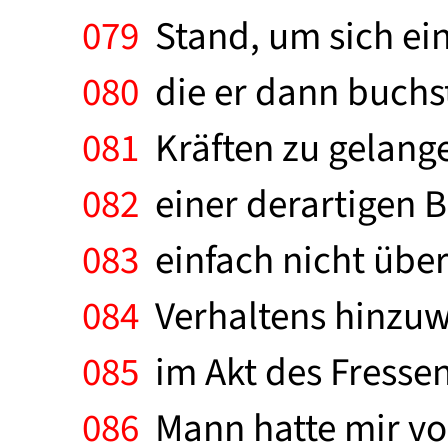
079
Stand, um sich ein
080
die er dann buchst
081
Kräften zu gelange
082
einer derartigen B
083
einfach nicht über
084
Verhaltens hinzuwe
085
im Akt des Fresse
086
Mann hatte mir von