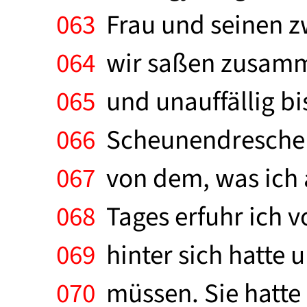
063
Frau und seinen zw
064
wir saßen zusamme
065
und unauffällig bis
066
Scheunendrescher. 
067
von dem, was ich a
068
Tages erfuhr ich v
069
hinter sich hatte u
070
müssen. Sie hatte 