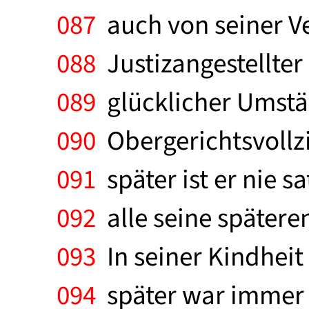
087
auch von seiner Ve
088
Justizangestellter
089
glücklicher Umstän
090
Obergerichtsvollzi
091
später ist er nie s
092
alle seine spätere
093
In seiner Kindheit
094
später war immer 