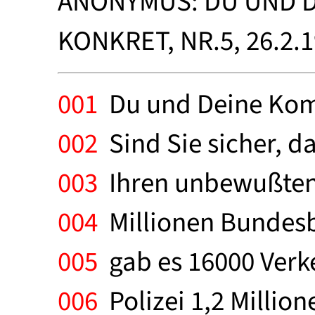
ANONYMUS: DU UND DE
KONKRET, NR.5, 26.2.
001
Du und Deine Kom
002
Sind Sie sicher, d
003
Ihren unbewußten 
004
Millionen Bundesbü
005
gab es 16000 Verke
006
Polizei 1,2 Millio