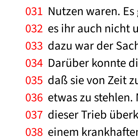
031
Nutzen waren. Es g
032
es ihr auch nicht 
033
dazu war der Sachw
034
Darüber konnte die
035
daß sie von Zeit z
036
etwas zu stehlen. 
037
dieser Trieb überka
038
einem krankhaften 