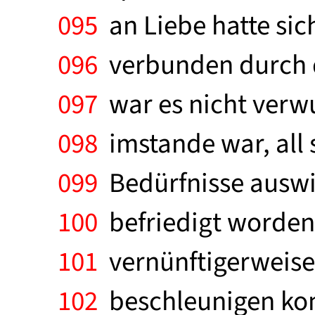
095
an Liebe hatte sic
096
verbunden durch d
097
war es nicht verwu
098
imstande war, all s
099
Bedürfnisse auswic
100
befriedigt worden 
101
vernünftigerweise 
102
beschleunigen kon