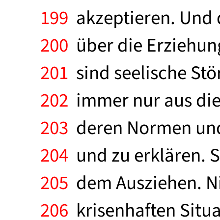
199
akzeptieren. Und d
200
über die Erziehung
201
sind seelische Stö
202
immer nur aus dies
203
deren Normen und 
204
und zu erklären. Si
205
dem Ausziehen. Nic
206
krisenhaften Situa