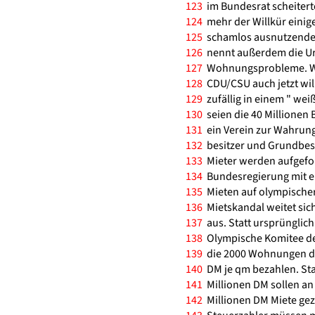
123
im Bundesrat scheiterte
124
mehr der Willkür eini
125
schamlos ausnutzender 
126
nennt außerdem die Ur
127
Wohnungsprobleme. Wie
128
CDU/CSU auch jetzt will
129
zufällig in einem " wei
130
seien die 40 Millionen B
131
ein Verein zur Wahrung
132
besitzer und Grundbesi
133
Mieter werden aufgeford
134
Bundesregierung mit ei
135
Mieten auf olympische
136
Mietskandal weitet sic
137
aus. Statt ursprünglich
138
Olympische Komitee de
139
die 2000 Wohnungen de
140
DM je qm bezahlen. Sta
141
Millionen DM sollen an
142
Millionen DM Miete geza