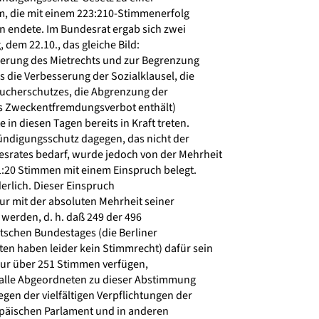
die mit einem 223:210-Stimmenerfolg
n endete. Im Bundesrat ergab sich zwei
 dem 22.10., das gleiche Bild:
erung des Mietrechts und zur Begrenzung
 die Verbesserung der Sozialklausel, die
ucherschutzes, die Abgrenzung der
s Zweckentfremdungsverbot enthält)
 in diesen Tagen bereits in Kraft treten.
ndigungsschutz dagegen, das nicht der
rates bedarf, wurde jedoch von der Mehrheit
:20 Stimmen mit einem Einspruch belegt.
erlich. Dieser Einspruch
 mit der absoluten Mehrheit seiner
werden, d. h. daß 249 der 496
schen Bundestages (die Berliner
n haben leider kein Stimmrecht) dafür sein
r über 251 Stimmen verfügen,
 alle Abgeordneten zu dieser Abstimmung
en der vielfältigen Verpflichtungen der
äischen Parlament und in anderen