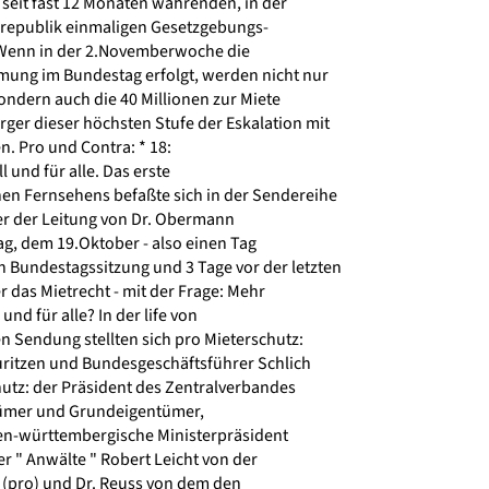
seit fast 12 Monaten währenden, in der
republik einmaligen Gesetzgebungs-
 Wenn in der 2.Novemberwoche die
ung im Bundestag erfolgt, werden nicht nur
ndern auch die 40 Millionen zur Miete
r dieser höchsten Stufe der Eskalation mit
. Pro und Contra: * 18:
 und für alle. Das erste
n Fernsehens befaßte sich in der Sendereihe
er der Leitung von Dr. Obermann
g, dem 19.Oktober - also einen Tag
 Bundestagssitzung und 3 Tage vor der letzten
das Mietrecht - mit der Frage: Mehr
und für alle? In der life von
n Sendung stellten sich pro Mieterschutz:
itzen und Bundesgeschäftsführer Schlich
utz: der Präsident des Zentralverbandes
ümer und Grundeigentümer,
en-württembergische Ministerpräsident
r " Anwälte " Robert Leicht von der
(pro) und Dr. Reuss von dem den