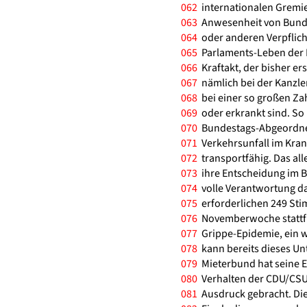
062
internationalen Gremie
063
Anwesenheit von Bunde
064
oder anderen Verpflic
065
Parlaments-Leben der B
066
Kraftakt, der bisher ers
067
nämlich bei der Kanzle
068
bei einer so großen Za
069
oder erkrankt sind. So l
070
Bundestags-Abgeordnet
071
Verkehrsunfall im Krank
072
transportfähig. Das all
073
ihre Entscheidung im Bun
074
volle Verantwortung da
075
erforderlichen 249 Stim
076
Novemberwoche stattfi
077
Grippe-Epidemie, ein w
078
kann bereits dieses Un
079
Mieterbund hat seine E
080
Verhalten der CDU/CSU
081
Ausdruck gebracht. Di