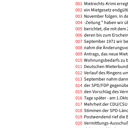
001
Mietrechts-Krimi erregt
002
ein Mietgesetz endgültig
003
November folgen. In de
004
-Zeitung " haben wir ü
005
berichtet, die mit dem
006
deren bis zum Erschein
007
September 1971 wir ber
008
nahm die Änderungsvor
009
Antrags, das neue Miet
010
Wohnungsbedarfs zu be
011
Deutschen Mieterbundes
012
Verlauf des Ringens um
013
September nahm dann d
014
der SPD/FDP gegenübe
015
den Vorschlag des Verm
016
Tage später - am 1.Okto
017
Mehrheit der CDU/CSU 
018
Stimmen der SPD-Lände
019
Postwendend rief die B
020
Vermittlungs-Ausschuß