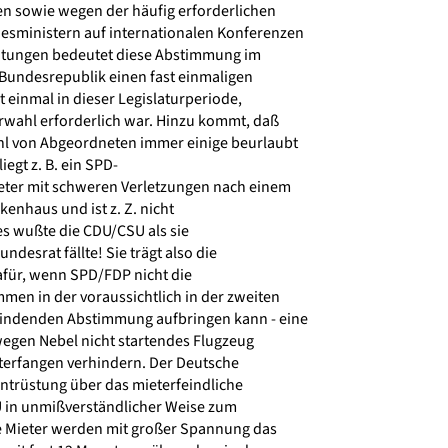
n sowie wegen der häufig erforderlichen
sministern auf internationalen Konferenzen
htungen bedeutet diese Abstimmung im
undesrepublik einen fast einmaligen
t einmal in dieser Legislaturperiode,
rwahl erforderlich war. Hinzu kommt, daß
hl von Abgeordneten immer einige beurlaubt
iegt z. B. ein SPD-
er mit schweren Verletzungen nach einem
enhaus und ist z. Z. nicht
es wußte die CDU/CSU als sie
desrat fällte! Sie trägt also die
für, wenn SPD/FDP nicht die
men in der voraussichtlich in der zweiten
ndenden Abstimmung aufbringen kann - eine
egen Nebel nicht startendes Flugzeug
terfangen verhindern. Der Deutsche
ntrüstung über das mieterfeindliche
 in unmißverständlicher Weise zum
e Mieter werden mit großer Spannung das