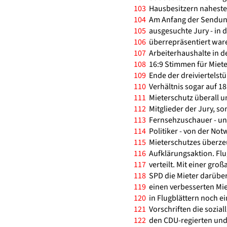
103
Hausbesitzern naheste
104
Am Anfang der Sendung
105
ausgesuchte Jury - in de
106
überrepräsentiert ware
107
Arbeiterhaushalte in de
108
16:9 Stimmen für Mieter
109
Ende der dreiviertelst
110
Verhältnis sogar auf 1
111
Mieterschutz überall und
112
Mitglieder der Jury, so
113
Fernsehzuschauer - un
114
Politiker - von der Not
115
Mieterschutzes überzeug
116
Aufklärungsaktion. Flug
117
verteilt. Mit einer gro
118
SPD die Mieter darüber
119
einen verbesserten Mie
120
in Flugblättern noch ei
121
Vorschriften die soziall
122
den CDU-regierten und