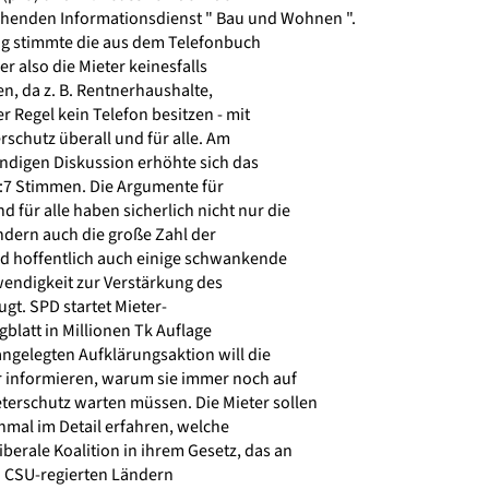
henden Informationsdienst " Bau und Wohnen ".
 stimmte die aus dem Telefonbuch
r also die Mieter keinesfalls
n, da z. B. Rentnerhaushalte,
r Regel kein Telefon besitzen - mit
schutz überall und für alle. Am
ündigen Diskussion erhöhte sich das
8:7 Stimmen. Die Argumente für
 für alle haben sicherlich nicht nur die
ndern auch die große Zahl der
d hoffentlich auch einige schwankende
wendigkeit zur Verstärkung des
t. SPD startet Mieter-
blatt in Millionen Tk Auflage
ßangelegten Aufklärungsaktion will die
 informieren, warum sie immer noch auf
terschutz warten müssen. Die Mieter sollen
nmal im Detail erfahren, welche
iberale Koalition in ihrem Gesetz, das an
 CSU-regierten Ländern