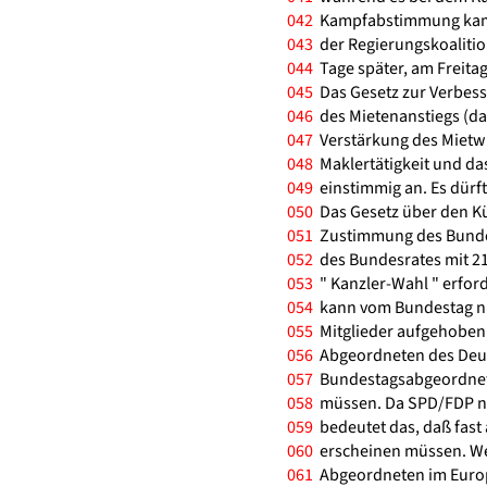
042
Kampfabstimmung kam, 
043
der Regierungskoalitio
044
Tage später, am Freitag,
045
Das Gesetz zur Verbess
046
des Mietenanstiegs (das
047
Verstärkung des Mietw
048
Maklertätigkeit und da
049
einstimmig an. Es dürfte
050
Das Gesetz über den Kü
051
Zustimmung des Bundes
052
des Bundesrates mit 21
053
" Kanzler-Wahl " erford
054
kann vom Bundestag nur
055
Mitglieder aufgehoben 
056
Abgeordneten des Deut
057
Bundestagsabgeordnete
058
müssen. Da SPD/FDP nu
059
bedeutet das, daß fast
060
erscheinen müssen. Weg
061
Abgeordneten im Europ