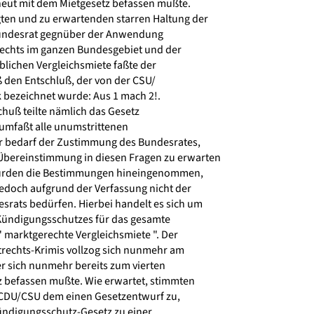
eut mit dem Mietgesetz befassen mußte.
en und zu erwartenden starren Haltung der
ndesrat gegnüber der Anwendung
echts im ganzen Bundesgebiet und der
blichen Vergleichsmiete faßte der
den Entschluß, der von der CSU/
k bezeichnet wurde: Aus 1 mach 2!.
huß teilte nämlich das Gesetz
l umfaßt alle unumstrittenen
r bedarf der Zustimmung des Bundesrates,
Übereinstimmung in diesen Fragen zu erwarten
wurden die Bestimmungen hineingenommen,
jedoch aufgrund der Verfassung nicht der
ats bedürfen. Hierbei handelt es sich um
Kündigungsschutzes für das gesamte
 marktgerechte Vergleichsmiete ". Der
trechts-Krimis vollzog sich nunmehr am
r sich nunmehr bereits zum vierten
 befassen mußte. Wie erwartet, stimmten
 CDU/CSU dem einen Gesetzentwurf zu,
ndigungsschutz-Gesetz zu einer