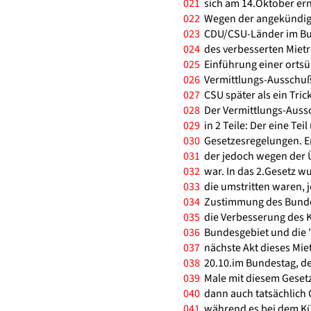
021
sich am 14.Oktober ern
022
Wegen der angekündigt
023
CDU/CSU-Länder im Bu
024
des verbesserten Mietr
025
Einführung einer ortsü
026
Vermittlungs-Ausschuß 
027
CSU später als ein Tric
028
Der Vermittlungs-Aussc
029
in 2 Teile: Der eine Tei
030
Gesetzesregelungen. E
031
der jedoch wegen der 
032
war. In das 2.Gesetz 
033
die umstritten waren, 
034
Zustimmung des Bundesr
035
die Verbesserung des 
036
Bundesgebiet und die "
037
nächste Akt dieses Mie
038
20.10.im Bundestag, de
039
Male mit diesem Gesetz
040
dann auch tatsächlich
041
während es bei dem Kü