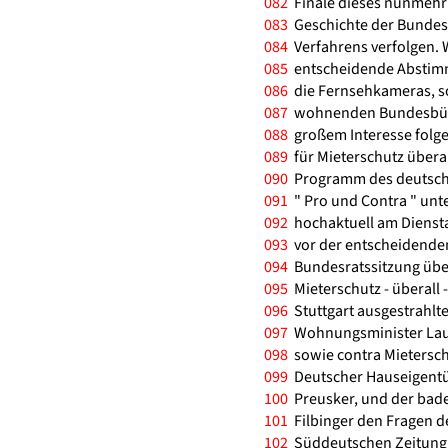
082
Finale dieses nunmehr 
083
Geschichte der Bundes
084
Verfahrens verfolgen.
085
entscheidende Abstimm
086
die Fernsehkameras, so
087
wohnenden Bundesbürge
088
großem Interesse folgen
089
für Mieterschutz überall
090
Programm des deutsche
091
" Pro und Contra " unt
092
hochaktuell am Diensta
093
vor der entscheidenden
094
Bundesratssitzung über 
095
Mieterschutz - überall - 
096
Stuttgart ausgestrahlte
097
Wohnungsminister Laur
098
sowie contra Mietersch
099
Deutscher Hauseigent
100
Preusker, und der bad
101
Filbinger den Fragen de
102
Süddeutschen Zeitung 