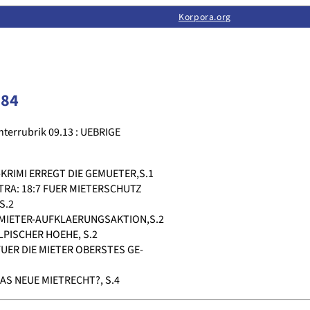
Limas:
Hauptseite
·
Inhalt
·
Suchen
·
Feedback
Korpora.org
·
Korpora.org
·
LINSE
084
nterrubrik 09.13 : UEBRIGE
RIMI ERREGT DIE GEMUETER,S.1
RA: 18:7 FUER MIETERSCHUTZ
S.2
MIETER-AUFKLAERUNGSAKTION,S.2
PISCHER HOEHE, S.2
UER DIE MIETER OBERSTES GE-
S NEUE MIETRECHT?, S.4