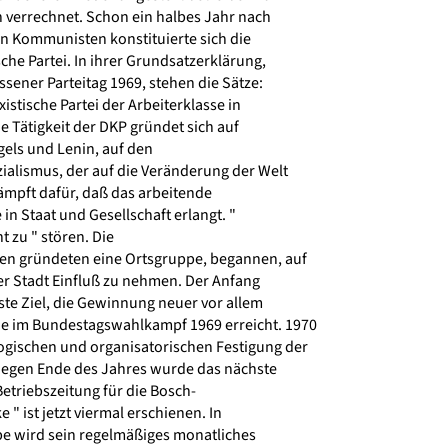
 verrechnet. Schon ein halbes Jahr nach
n Kommunisten konstituierte sich die
e Partei. In ihrer Grundsatzerklärung,
ener Parteitag 1969, stehen die Sätze:
istische Partei der Arbeiterklasse in
 Tätigkeit der DKP gründet sich auf
els und Lenin, auf den
ialismus, der auf die Veränderung der Welt
kämpft dafür, daß das arbeitende
in Staat und Gesellschaft erlangt. "
 zu " stören. Die
 gründeten eine Ortsgruppe, begannen, auf
er Stadt Einfluß zu nehmen. Der Anfang
rste Ziel, die Gewinnung neuer vor allem
 im Bundestagswahlkampf 1969 erreicht. 1970
ogischen und organisatorischen Festigung der
Gegen Ende des Jahres wurde das nächste
Betriebszeitung für die Bosch-
 " ist jetzt viermal erschienen. In
e wird sein regelmäßiges monatliches