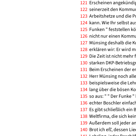
121
Erscheinen angekündigt
122
seinerzeit den Kommuni
123
Arbeitshetze und die P
124
kann. Wie Ihr selbst a
125
Funken " feststellen kö
126
nicht nur einen Kommu
127
Münsing deshalb die Kri
128
erklären wir: Er wird me
129
Die Zeit ist nicht mehr 
130
starken DKP-Betriebsg
131
Beim Erscheinen der er
132
Herr Münsing noch alle
133
beispielsweise die Le
134
lang über die bösen Ko
135
so aus: " " Der Funke "
136
echter Boschler einfach 
137
Es gibt schließlich ein 
138
Weltfirma, die sich kei
139
Außerdem soll jeder an
140
Brot ich eß', dessen Lie