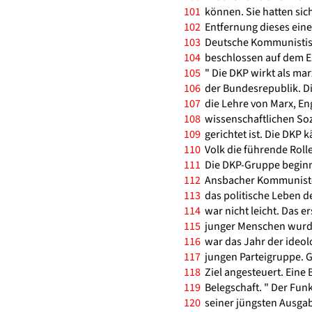
101
können. Sie hatten sich
102
Entfernung dieses eine
103
Deutsche Kommunistisch
104
beschlossen auf dem Ess
105
" Die DKP wirkt als marx
106
der Bundesrepublik. Die
107
die Lehre von Marx, Eng
108
wissenschaftlichen Soz
109
gerichtet ist. Die DKP 
110
Volk die führende Rolle 
111
Die DKP-Gruppe beginnt
112
Ansbacher Kommunisten
113
das politische Leben d
114
war nicht leicht. Das e
115
junger Menschen wurde
116
war das Jahr der ideol
117
jungen Parteigruppe. 
118
Ziel angesteuert. Eine 
119
Belegschaft. " Der Funke
120
seiner jüngsten Ausgab