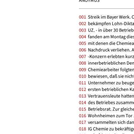
ANOYMUS
001
Streik im Bayer Werk. 
002
bekämpfen Lohn-Diktat
003
UZ. - in über 30 Betri
004
fanden am Montag diese
005
mit denen die Chemiear
006
Nachdruck verliehen. A
007
-Konzern erlebten kurzfr
008
innerbetrieblichen De
009
Chemiearbeiter folgten
010
bewiesen, daß sie nicht
011
Unternehmer zu beugen
012
ersten betrieblichen K
013
Vertrauensleute hatten
014
des Betriebes zusamme
015
Betriebsrat. Zur gleich
016
Wohnheimen zum Tor 1 
017
versammelten sich dann
018
IG Chemie zu bekräftig