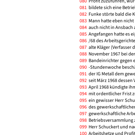
080
Profit zuzuführen, wur
081
bildete sich eine Betri
082
Funke störte bald die K
083
Mann hatte eben nicht b
084
auch nicht in Ansbach 
085
Angefangen hatte es eig
086
/68 des Arbeitsgerichte
087
alte Kläger (Verfasser d
088
November 1967 bei der
089
Bandeinrichter gegen e
090
-Stundenwoche beschäfti
091
der IG Metall dem gewe
092
seit März 1968 dessen V
093
April 1968 kündigte ih
094
mit ordentlicher Frist 
095
ein gewisser Herr Schuc
096
des gewerkschaftlichen
097
gewerkschaftliche Arbe
098
Betriebsversammlung z
099
Herr Schuckert und nac
100
Arbeitshetze und Profi