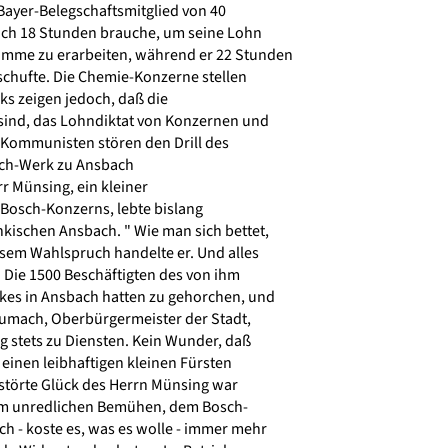
Bayer-Belegschaftsmitglied von 40
ch 18 Stunden brauche, um seine Lohn
me zu erarbeiten, während er 22 Stunden
schufte. Die Chemie-Konzerne stellen
iks zeigen jedoch, daß die
sind, das Lohndiktat von Konzernen und
Kommunisten stören den Drill des
ch-Werk zu Ansbach
r Münsing, ein kleiner
 Bosch-Konzerns, lebte bislang
kischen Ansbach. " Wie man sich bettet,
esem Wahlspruch handelte er. Und alles
 Die 1500 Beschäftigten des von ihm
es in Ansbach hatten zu gehorchen, und
umach, Oberbürgermeister der Stadt,
stets zu Diensten. Kein Wunder, daß
 einen leibhaftigen kleinen Fürsten
estörte Glück des Herrn Münsing war
em unredlichen Bemühen, dem Bosch-
- koste es, was es wolle - immer mehr