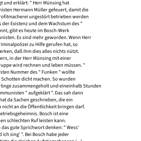
 und erklärt: " Herr Münsing hat
sten Hermann Müller gefeuert, damit die
rofitmacherei ungestört betrieben werden
us der Existenz und dem Wachstum des "
nnt, gibt es heute im Bosch-Werk
nisten. Es sind mehr geworden. Wenn Herr
minalpolizei zu Hilfe gerufen hat, so
rken, daß ihm dies alles nichts nützt.
fern, in der Herr Münsing mit einer
ruppe wird rechnen und leben müssen. "
sten Nummer des " Funken " wollte
 Schotten dicht machen. So wurden
hrlinge zusammengeholt und eineinhalb Stunden
mmunisten " aufgeklärt ". Das sah dann
 hat da Sachen geschrieben, die ein
nicht an die Öffentlichkeit bringen darf.
Betriebsgeheimnis. Bosch ist eine
nen schlechten Ruf leisten kann.
 das gute Sprichwort denken: " Wess'
d ich sing' ". Bei Bosch habe jeder