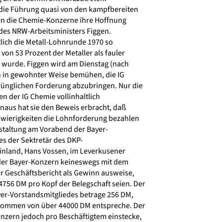
 die Führung quasi von den kampfbereiten
en die Chemie-Konzerne ihre Hoffnung
 des NRW-Arbeitsministers Figgen.
lich die Metall-Lohnrunde 1970 so
e von 53 Prozent der Metaller als fauler
urde. Figgen wird am Dienstag (nach
 in gewohnter Weise bemühen, die IG
ünglichen Forderung abzubringen. Nur die
n der IG Chemie vollinhaltlich
naus hat sie den Beweis erbracht, daß
wierigkeiten die Lohnforderung bezahlen
staltung am Vorabend der Bayer-
 der Sektretär des DKP-
nland, Hans Vossen, im Leverkusener
der Bayer-Konzern keineswegs mit dem
r Geschäftsbericht als Gewinn ausweise,
56 DM pro Kopf der Belegschaft seien. Der
r-Vorstandsmitgliedes betrage 256 DM,
ommen von über 44000 DM entspreche. Der
onzern jedoch pro Beschäftigtem einstecke,