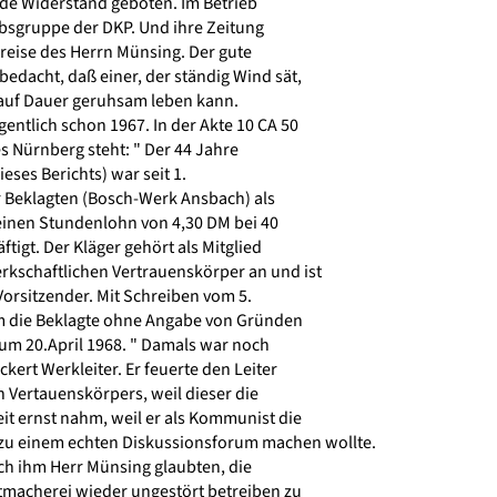
de Widerstand geboten. Im Betrieb
ebsgruppe der DKP. Und ihre Zeitung
reise des Herrn Münsing. Der gute
edacht, daß einer, der ständig Wind sät,
auf Dauer geruhsam leben kann.
entlich schon 1967. In der Akte 10 CA 50
s Nürnberg steht: " Der 44 Jahre
ieses Berichts) war seit 1.
 Beklagten (Bosch-Werk Ansbach) als
inen Stundenlohn von 4,30 DM bei 40
gt. Der Kläger gehört als Mitglied
rkschaftlichen Vertrauenskörper an und ist
orsitzender. Mit Schreiben vom 5.
m die Beklagte ohne Angabe von Gründen
zum 20.April 1968. " Damals war noch
kert Werkleiter. Er feuerte den Leiter
 Vertauenskörpers, weil dieser die
it ernst nahm, weil er als Kommunist die
u einem echten Diskussionsforum machen wollte.
h ihm Herr Münsing glaubten, die
tmacherei wieder ungestört betreiben zu