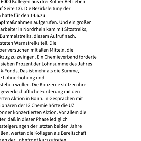
 6000 Kollegen aus drei Kölner Betrieben
f Seite 13). Die Bezirksleitung der
hatte für den 14.6.zu
mpfmaßnahmen aufgerufen. Und ein großer
rbeiter in Nordrhein kam mit Sitzstreiks,
 Bummelstreiks, diesem Aufruf nach.
eten Warnstreiks teil. Die
 versuchen mit allen Mitteln, die
zug zu zwingen. Ein Chemieverband forderte
n sieben Prozent der Lohnsumme des Jahres
ik-Fonds. Das ist mehr als die Summe,
die Lohnerhöhung und
ehen wollen. Die Konzerne stützen ihre
 gewerkschaftliche Forderung mit den
rten Aktion in Bonn. In Gesprächen mit
onären der IG Chemie hörte die UZ
onner konzertierten Aktion. Vor allem die
r, daß in dieser Phase lediglich
teigerungen der letzten beiden Jahre
llen, werten die Kollegen als Bereitschaft
 an der Lohnfront kurzzutreten.