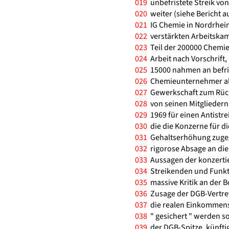
019
unbefristete Streik von
020
weiter (siehe Bericht au
021
IG Chemie in Nordrhein 
022
verstärkten Arbeitska
023
Teil der 200000 Chemiea
024
Arbeit nach Vorschrift,
025
15000 nahmen an befrist
026
Chemieunternehmer aber
027
Gewerkschaft zum Rück
028
von seinen Mitglieder
029
1969 für einen Antistre
030
die die Konzerne für 
031
Gehaltserhöhung zugest
032
rigorose Absage an die
033
Aussagen der konzertie
034
Streikenden und Funkti
035
massive Kritik an der B
036
Zusage der DGB-Vertrete
037
die realen Einkommenss
038
" gesichert " werden so
039
der DGB-Spitze, künftig