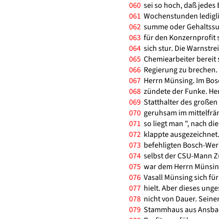
060
sei so hoch, daß jedes 
061
Wochenstunden ledigli
062
summe oder Gehaltssum
063
für den Konzernprofit 
064
sich stur. Die Warnstre
065
Chemiearbeiter bereit 
066
Regierung zu brechen. 
067
Herrn Münsing. Im Bos
068
zündete der Funke. Her
069
Statthalter des großen
070
geruhsam im mittelfrän
071
so liegt man ", nach di
072
klappte ausgezeichnet.
073
befehligten Bosch-Werk
074
selbst der CSU-Mann Z
075
war dem Herrn Münsing 
076
Vasall Münsing sich für
077
hielt. Aber dieses ung
078
nicht von Dauer. Sein
079
Stammhaus aus Ansbach 