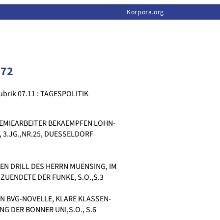
Limas:
Hauptseite
·
Inhalt
·
Suchen
·
Feedback
Korpora.org
·
Korpora.org
·
LINSE
072
ubrik 07.11 : TAGESPOLITIK
HEMIEARBEITER BEKAEMPFEN LOHN-
, 3.JG.,NR.25, DUESSELDORF
N DRILL DES HERRN MUENSING, IM
UENDETE DER FUNKE, S.O.,S.3
AN BVG-NOVELLE, KLARE KLASSEN-
G DER BONNER UNI,S.O., S.6