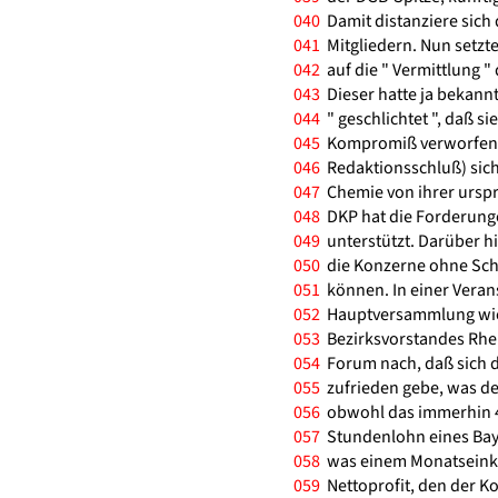
040
Damit distanziere sich
041
Mitgliedern. Nun setzt
042
auf die " Vermittlung "
043
Dieser hatte ja bekannt
044
" geschlichtet ", daß si
045
Kompromiß verworfen w
046
Redaktionsschluß) sich
047
Chemie von ihrer urspr
048
DKP hat die Forderunge
049
unterstützt. Darüber hi
050
die Konzerne ohne Sch
051
können. In einer Veran
052
Hauptversammlung wies
053
Bezirksvorstandes Rhei
054
Forum nach, daß sich 
055
zufrieden gebe, was de
056
obwohl das immerhin 47
057
Stundenlohn eines Baye
058
was einem Monatseink
059
Nettoprofit, den der K