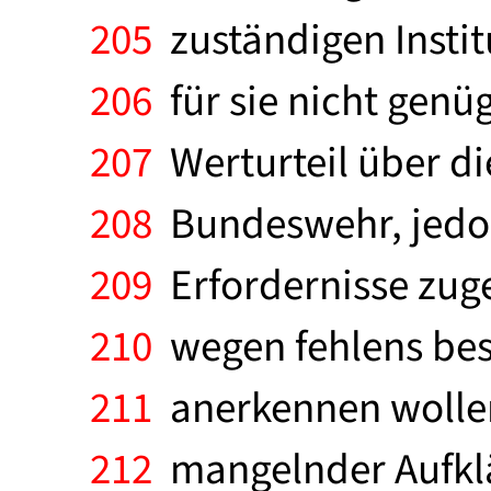
205
zuständigen Instit
206
für sie nicht genü
207
Werturteil über di
208
Bundeswehr, jedoch 
209
Erfordernisse zuges
210
wegen fehlens best
211
anerkennen wollen
212
mangelnder Aufklä