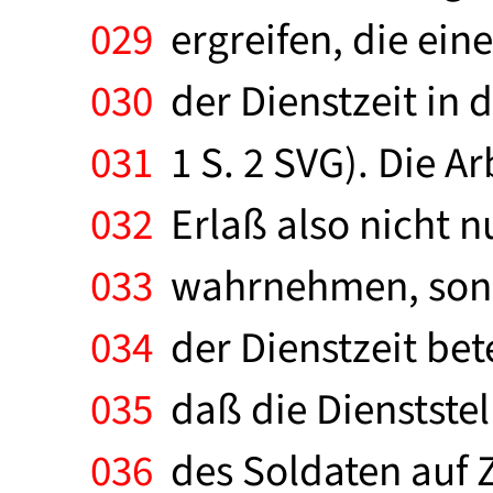
029
ergreifen, die ein
030
der Dienstzeit in 
031
1 S. 2 SVG). Die A
032
Erlaß also nicht 
033
wahrnehmen, sond
034
der Dienstzeit bet
035
daß die Dienststel
036
des Soldaten auf Ze