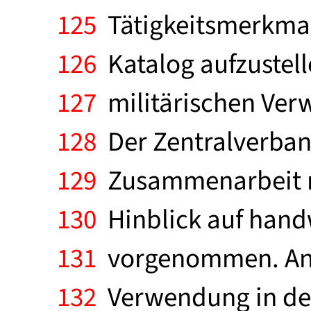
125
Tätigkeitsmerkmale
126
Katalog aufzustell
127
militärischen Ver
128
Der Zentralverban
129
Zusammenarbeit mi
130
Hinblick auf handw
131
vorgenommen. Anha
132
Verwendung in der