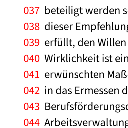
037
beteiligt werden so
038
dieser Empfehlung
039
erfüllt, den Wille
040
Wirklichkeit ist e
041
erwünschten Maße p
042
in das Ermessen de
043
Berufsförderungsdi
044
Arbeitsverwaltung 