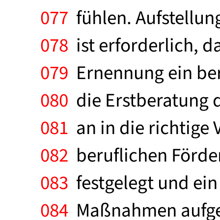
077
fühlen. Aufstellun
078
ist erforderlich, d
079
Ernennung ein beru
080
die Erstberatung d
081
an in die richtige
082
beruflichen Förder
083
festgelegt und ein
084
Maßnahmen aufgest