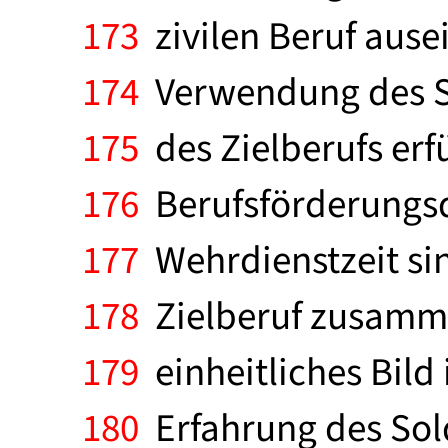
173
zivilen Beruf ause
174
Verwendung des So
175
des Zielberufs erfü
176
Berufsförderungsd
177
Wehrdienstzeit sin
178
Zielberuf zusamme
179
einheitliches Bild 
180
Erfahrung des Sold