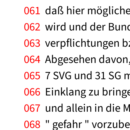
061
daß hier mögliche
062
wird und der Bund
063
verpflichtungen b
064
Abgesehen davon, d
065
7 SVG und 31 SG ma
066
Einklang zu bringen
067
und allein in die M
068
" gefahr " vorzube