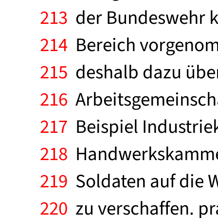
213
der Bundeswehr kei
214
Bereich vorgenomm
215
deshalb dazu über
216
Arbeitsgemeinscha
217
Beispiel Industr
218
Handwerkskammer 
219
Soldaten auf die W
220
zu verschaffen. p