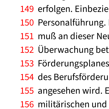
149
erfolgen. Einbezie
150
Personalführung. 
151
muß an dieser Neu
152
Überwachung betei
153
Förderungsplanes i
154
des Berufsförderun
155
angesehen wird. Er
156
militärischen und