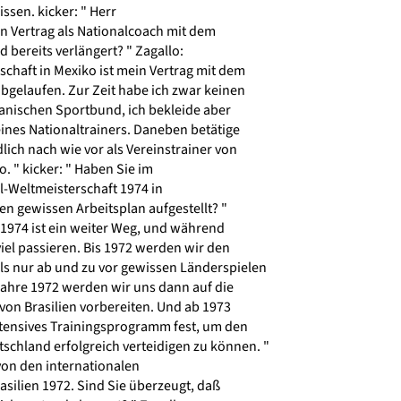
ssen. kicker: " Herr
n Vertrag als Nationalcoach mit dem
 bereits verlängert? " Zagallo:
chaft in Mexiko ist mein Vertrag mit dem
gelaufen. Zur Zeit habe ich zwar keinen
ianischen Sportbund, ich bekleide aber
ines Nationaltrainers. Daneben betätige
lich nach wie vor als Vereinstrainer von
. " kicker: " Haben Sie im
l-Weltmeisterschaft 1974 in
n gewissen Arbeitsplan aufgestellt? "
 1974 ist ein weiter Weg, und während
iel passieren. Bis 1972 werden wir den
ls nur ab und zu vor gewissen Länderspielen
hre 1972 werden wir uns dann auf die
von Brasilien vorbereiten. Und ab 1973
ntensives Trainingsprogramm fest, um den
tschland erfolgreich verteidigen zu können. "
von den internationalen
silien 1972. Sind Sie überzeugt, daß