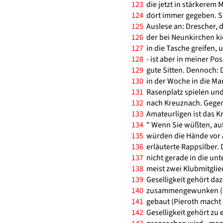
123
die jetzt in stärkerem 
124
dort immer gegeben. So
125
Auslese an: Drescher, d
126
der bei Neunkirchen kic
127
in die Tasche greifen, u
128
- ist aber in meiner Posi
129
gute Sitten. Dennoch: 
130
in der Woche in die Ma
131
Rasenplatz spielen und 
132
nach Kreuznach. Gegen 
133
Amateurligen ist das K
134
" Wenn Sie wüßten, auf 
135
würden die Hände vor 
136
erläuterte Rappsilber.
137
nicht gerade in die unte
138
meist zwei Klubmitglied
139
Geselligkeit gehört daz
140
zusammengewunken (ode
141
gebaut (Pieroth macht 
142
Geselligkeit gehört zu 