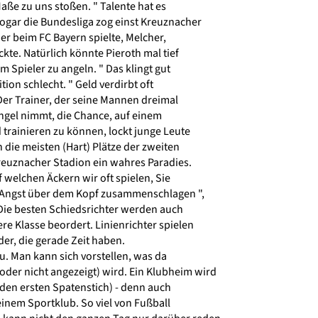
Maße zu uns stoßen. " Talente hat es
gar die Bundesliga zog einst Kreuznacher
er beim FC Bayern spielte, Melcher,
kte. Natürlich könnte Pieroth mal tief
m Spieler zu angeln. " Das klingt gut
tion schlecht. " Geld verdirbt oft
Der Trainer, der seine Mannen dreimal
ngel nimmt, die Chance, auf einem
trainieren zu können, lockt junge Leute
die meisten (Hart) Plätze der zweiten
reuznacher Stadion ein wahres Paradies.
welchen Äckern wir oft spielen, Sie
Angst über dem Kopf zusammenschlagen ",
 Die besten Schiedsrichter werden auch
re Klasse beordert. Linienrichter spielen
er, die gerade Zeit haben.
u. Man kann sich vorstellen, was da
r nicht angezeigt) wird. Ein Klubheim wird
den ersten Spatenstich) - denn auch
einem Sportklub. So viel von Fußball