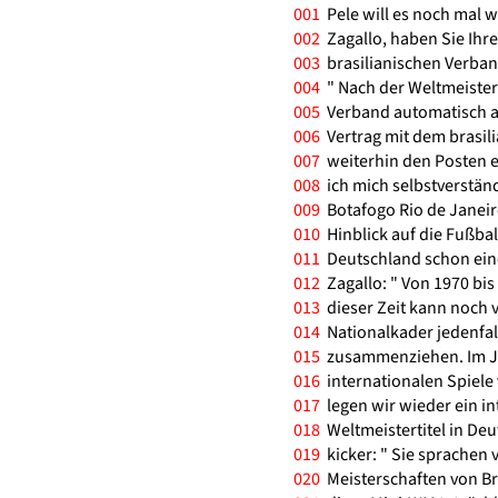
001
Pele will es noch mal wi
002
Zagallo, haben Sie Ihre
003
brasilianischen Verband
004
" Nach der Weltmeisters
005
Verband automatisch ab
006
Vertrag mit dem brasil
007
weiterhin den Posten e
008
ich mich selbstverständ
009
Botafogo Rio de Janeiro
010
Hinblick auf die Fußbal
011
Deutschland schon eine
012
Zagallo: " Von 1970 bis
013
dieser Zeit kann noch v
014
Nationalkader jedenfal
015
zusammenziehen. Im Ja
016
internationalen Spiele 
017
legen wir wieder ein i
018
Weltmeistertitel in Deu
019
kicker: " Sie sprachen 
020
Meisterschaften von Bra