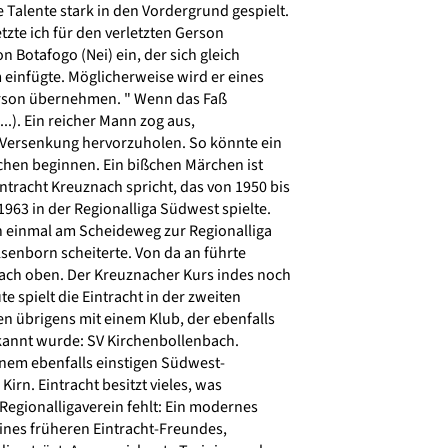
 Talente stark in den Vordergrund gespielt.
tzte ich für den verletzten Gerson
 Botafogo (Nei) ein, der sich gleich
einfügte. Möglicherweise wird er eines
erson übernehmen. " Wenn das Faß
..). Ein reicher Mann zog aus,
Versenkung hervorzuholen. So könnte ein
en beginnen. Ein bißchen Märchen ist
tracht Kreuznach spricht, das von 1950 bis
963 in der Regionalliga Südwest spielte.
h einmal am Scheideweg zur Regionalliga
senborn scheiterte. Von da an führte
ach oben. Der Kreuznacher Kurs indes noch
e spielt die Eintracht in der zweiten
 übrigens mit einem Klub, der ebenfalls
annt wurde: SV Kirchenbollenbach.
em ebenfalls einstigen Südwest-
Kirn. Eintracht besitzt vieles, was
gionalligaverein fehlt: Ein modernes
eines früheren Eintracht-Freundes,