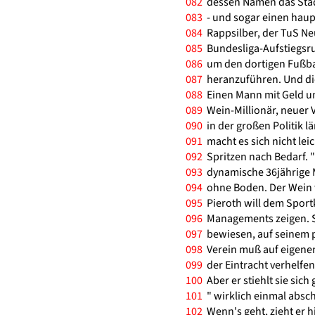
082
dessen Namen das Stadi
083
- und sogar einen haupt
084
Rappsilber, der TuS Ne
085
Bundesliga-Aufstiegsru
086
um den dortigen Fußbal
087
heranzuführen. Und die
088
Einen Mann mit Geld un
089
Wein-Millionär, neuer V
090
in der großen Politik lä
091
macht es sich nicht leich
092
Spritzen nach Bedarf. "
093
dynamische 36jährige M
094
ohne Boden. Der Wein 
095
Pieroth will dem Sport
096
Managements zeigen. S
097
bewiesen, auf seinem po
098
Verein muß auf eigenen
099
der Eintracht verhelfen.
100
Aber er stiehlt sie sich
101
" wirklich einmal abscha
102
Wenn's geht, zieht er 