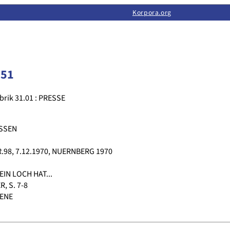
Limas:
Hauptseite
·
Inhalt
·
Suchen
·
Feedback
Korpora.org
·
Korpora.org
·
LINSE
051
brik 31.01 : PRESSE
ISSEN
98, 7.12.1970, NUERNBERG 1970
IN LOCH HAT...
 S. 7-8
AENE