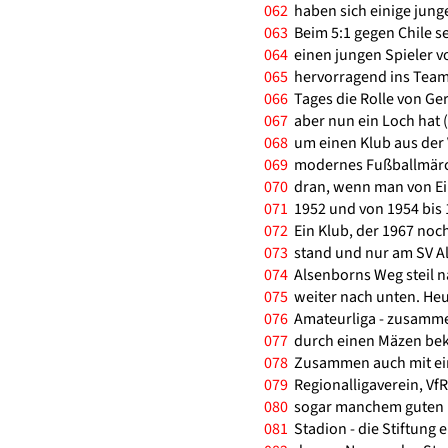
062
haben sich einige junge
063
Beim 5:1 gegen Chile se
064
einen jungen Spieler von
065
hervorragend ins Team 
066
Tages die Rolle von G
067
aber nun ein Loch hat (.
068
um einen Klub aus der 
069
modernes Fußballmärch
070
dran, wenn man von Ein
071
1952 und von 1954 bis 1
072
Ein Klub, der 1967 noc
073
stand und nur am SV Al
074
Alsenborns Weg steil n
075
weiter nach unten. Heut
076
Amateurliga - zusammen
077
durch einen Mäzen bek
078
Zusammen auch mit ein
079
Regionalligaverein, VfR 
080
sogar manchem guten Re
081
Stadion - die Stiftung 