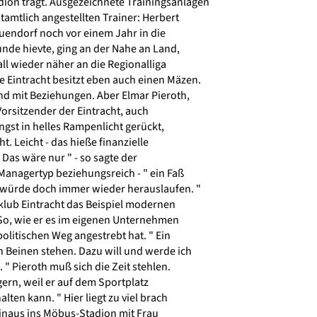
on trägt. Ausgezeichnete Trainingsanlagen
amtlich angestellten Trainer: Herbert
uendorf noch vor einem Jahr in die
nde hievte, ging an der Nahe an Land,
l wieder näher an die Regionalliga
 Eintracht besitzt eben auch einen Mäzen.
d mit Beziehungen. Aber Elmar Pieroth,
orsitzender der Eintracht, auch
ngst in helles Rampenlicht gerückt,
t. Leicht - das hieße finanzielle
 Das wäre nur " - so sagte der
anagertyp beziehungsreich - " ein Faß
würde doch immer wieder herauslaufen. "
klub Eintracht das Beispiel modernen
o, wie er es im eigenen Unternehmen
litischen Weg angestrebt hat. " Ein
 Beinen stehen. Dazu will und werde ich
 " Pieroth muß sich die Zeit stehlen.
 gern, weil er auf dem Sportplatz
lten kann. " Hier liegt zu viel brach
hinaus ins Möbus-Stadion mit Frau