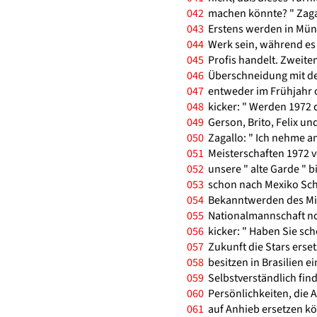
042
machen könnte? " Zagall
043
Erstens werden in Mün
044
Werk sein, während es s
045
Profis handelt. Zweiten
046
Überschneidung mit den
047
entweder im Frühjahr o
048
kicker: " Werden 1972 d
049
Gerson, Brito, Felix u
050
Zagallo: " Ich nehme an
051
Meisterschaften 1972 v
052
unsere " alte Garde " b
053
schon nach Mexiko Schl
054
Bekanntwerden des Mini
055
Nationalmannschaft noch
056
kicker: " Haben Sie sch
057
Zukunft die Stars erset
058
besitzen in Brasilien e
059
Selbstverständlich find
060
Persönlichkeiten, die
061
auf Anhieb ersetzen kön