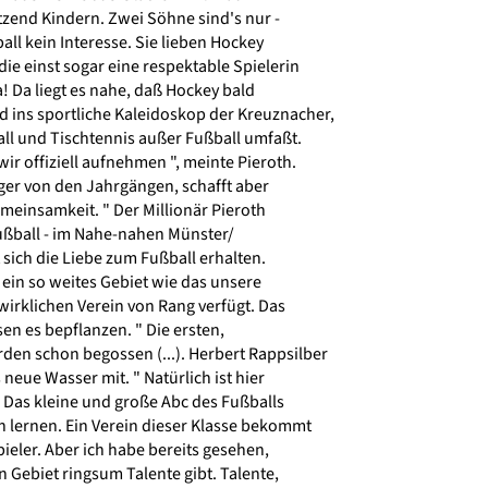
end Kindern. Zwei Söhne sind's nur -
ll kein Interesse. Sie lieben Hockey
ie einst sogar eine respektable Spielerin
a! Da liegt es nahe, daß Hockey bald
ins sportliche Kaleidoskop der Kreuznacher,
ll und Tischtennis außer Fußball umfaßt.
r offiziell aufnehmen ", meinte Pieroth.
ger von den Jahrgängen, schafft aber
emeinsamkeit. " Der Millionär Pieroth
ußball - im Nahe-nahen Münster/
sich die Liebe zum Fußball erhalten.
 ein so weites Gebiet wie das unsere
irklichen Verein von Rang verfügt. Das
en es bepflanzen. " Die ersten,
den schon begossen (...). Herbert Rappsilber
eue Wasser mit. " Natürlich ist hier
 Das kleine und große Abc des Fußballs
lernen. Ein Verein dieser Klasse bekommt
pieler. Aber ich habe bereits gesehen,
 Gebiet ringsum Talente gibt. Talente,