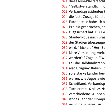
021
diese Mini-WM tatsächl
022
" Selbstverständlich! I
023
Verbandspräsidenten H
024
die feste Zusage für d
025
Europareise habe ich a
026
Projekt gesprochen, de
027
zugesichert hat. 1971 
028
Stanley Rous nach Brasi
029
der Stadien überzeugen
030
wird. " kicker: " Herr Z
031
klare Vorstellung, wel
032
werden? " Zagallo: " W
033
Fall die Halbfinalisten
034
also Uruguay, Italien 
035
spielstarke Länder berü
036
waren, wie Jugoslawien
037
Schottland. Verbandspr
038
Turnier mit 16 bis 24 N
039
verschiedene Gruppen ei
040
ist das Jahr der Olymp
041
nicht, daß dieses Turn