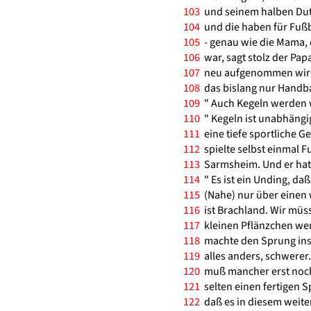
103
und seinem halben Dutz
104
und die haben für Fußba
105
- genau wie die Mama, d
106
war, sagt stolz der Pap
107
neu aufgenommen wird 
108
das bislang nur Handba
109
" Auch Kegeln werden wi
110
" Kegeln ist unabhängi
111
eine tiefe sportliche G
112
spielte selbst einmal F
113
Sarmsheim. Und er hat 
114
" Es ist ein Unding, daß
115
(Nahe) nur über einen w
116
ist Brachland. Wir müss
117
kleinen Pflänzchen wer
118
machte den Sprung ins n
119
alles anders, schwerer.
120
muß mancher erst noch 
121
selten einen fertigen S
122
daß es in diesem weiten