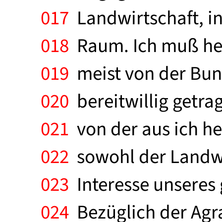
017
Landwirtschaft, i
018
Raum. Ich muß heut
019
meist von der Bund
020
bereitwillig getra
021
von der aus ich heu
022
sowohl der Landwir
023
Interesse unseres g
024
Bezüglich der Agra