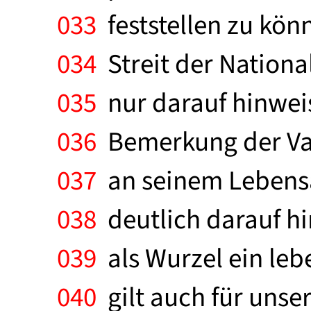
033
feststellen zu könn
034
Streit der Nation
035
nur darauf hinweis
036
Bemerkung der Vat
037
an seinem Lebensa
038
deutlich darauf hi
039
als Wurzel ein leb
040
gilt auch für unser