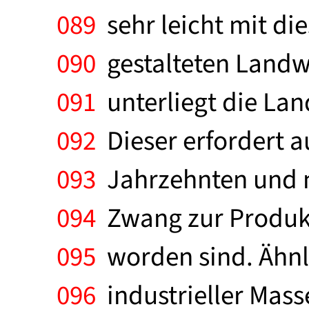
089
sehr leicht mit di
090
gestalteten Landwi
091
unterliegt die La
092
Dieser erfordert au
093
Jahrzehnten und n
094
Zwang zur Produkti
095
worden sind. Ähnl
096
industrieller Mass