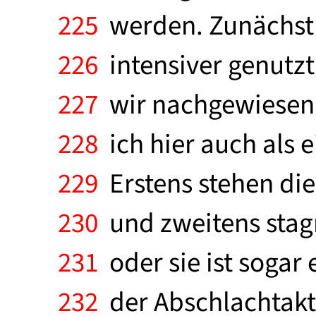
225
werden. Zunächst s
226
intensiver genutz
227
wir nachgewiesen, 
228
ich hier auch als e
229
Erstens stehen die 
230
und zweitens stagn
231
oder sie ist sogar 
232
der Abschlachtakti