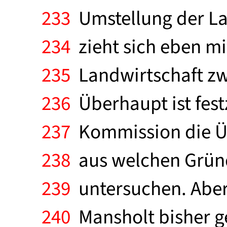
233
Umstellung der Lan
234
zieht sich eben mit
235
Landwirtschaft zwa
236
Überhaupt ist festz
237
Kommission die Üb
238
aus welchen Gründ
239
untersuchen. Aber e
240
Mansholt bisher ge