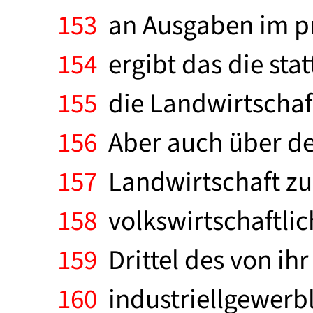
153
an Ausgaben im pr
154
ergibt das die sta
155
die Landwirtschaft
156
Aber auch über de
157
Landwirtschaft z
158
volkswirtschaftlic
159
Drittel des von ih
160
industriellgewerb