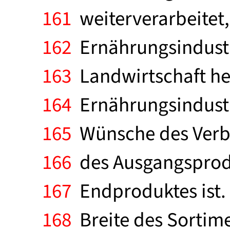
161
weiterverarbeitet,
162
Ernährungsindustr
163
Landwirtschaft heu
164
Ernährungsindustri
165
Wünsche des Verbra
166
des Ausgangsprodu
167
Endproduktes ist. 
168
Breite des Sortim