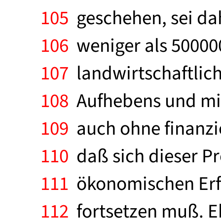
105
geschehen, sei dah
106
weniger als 500000
107
landwirtschaftlic
108
Aufhebens und mit e
109
auch ohne finanzie
110
daß sich dieser Pr
111
ökonomischen Erfo
112
fortsetzen muß. E