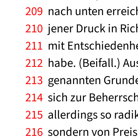
209
nach unten erreich
210
jener Druck in Ric
211
mit Entschiedenhe
212
habe. (Beifall.) A
213
genannten Grunde 
214
sich zur Beherrsch
215
allerdings so radi
216
sondern von Preiss