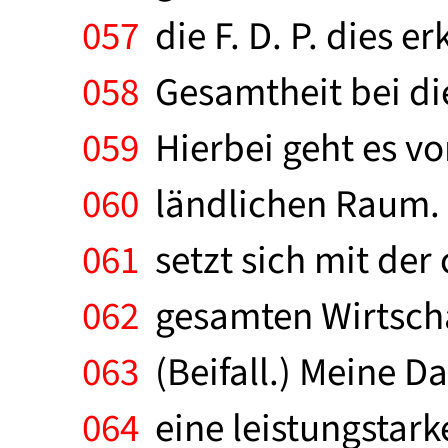
057
die F. D. P. dies e
058
Gesamtheit bei die
059
Hierbei geht es v
060
ländlichen Raum. 
061
setzt sich mit de
062
gesamten Wirtschaf
063
(Beifall.) Meine D
064
eine leistungstark