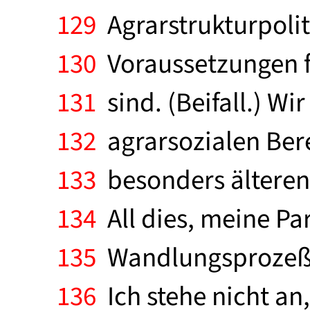
129
Agrarstrukturpoliti
130
Voraussetzungen f
131
sind. (Beifall.) Wi
132
agrarsozialen Ber
133
besonders älteren 
134
All dies, meine Par
135
Wandlungsprozeß z
136
Ich stehe nicht an,