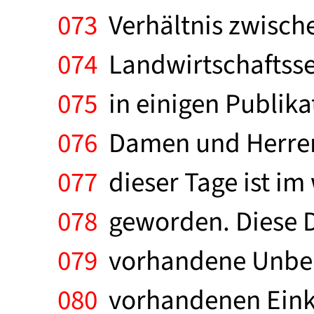
073
Verhältnis zwisch
074
Landwirtschaftssek
075
in einigen Publika
076
Damen und Herren, 
077
dieser Tage ist im
078
geworden. Diese Di
079
vorhandene Unbeha
080
vorhandenen Einko