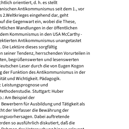
tlich orientiert, d. h. es stellt
anischen Antikommunismus seit dem 1., vor
s 2.Weltkrieges eingehend dar, geht
auf die Gegenwart ein, wobei die These,
chtlichen Wandlungen in der öffentlichen
 dem Kommunismus in den USA McCarthy -
lektierten Antikommunismus unangetastet
 Die Lektüre dieses sorgfältig
 seiner Tendenz, herrschenden Vorurteilen in
bieten, begrüßenswerten und lesenswerten
deutschen Leser durch die von Eugen Kogon
 der Funktion des Antikommunismus in der
tät und Wichtigkeit. Pädagogik.
: Leistungsprognose und
Methodenstudie. Stuttgart: Huber
b.: Am Beispiel der
ewerbern für Ausbildung und Tätigkeit als
ht der Verfasser die Bewährung der
ungsvorhersagen. Dabei auftretende
n so ausführlich diskutiert, daß die