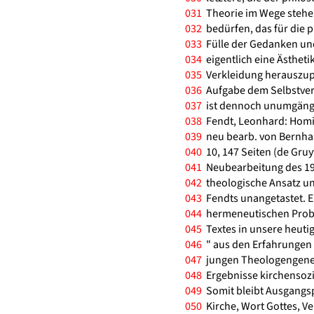
031
Theorie im Wege stehen
032
bedürfen, das für die p
033
Fülle der Gedanken un
034
eigentlich eine Ästheti
035
Verkleidung herauszuprä
036
Aufgabe dem Selbstvers
037
ist dennoch unumgängli
038
Fendt, Leonhard: Homile
039
neu bearb. von Bernhard
040
10, 147 Seiten (de Gruy
041
Neubearbeitung des 19
042
theologische Ansatz und
043
Fendts unangetastet. E
044
hermeneutischen Proble
045
Textes in unsere heutig
046
" aus den Erfahrungen e
047
jungen Theologengenera
048
Ergebnisse kirchensozi
049
Somit bleibt Ausgangsp
050
Kirche, Wort Gottes, Ve