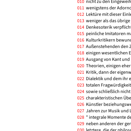
010
nicht zu den Eingeweiht
011
wenigstens der Adornosc
012
Lektüre mit dieser Einl
013
weniger als das übrige
014
Denkesoterik verpflicht
015
peinliche Imitatoren ma
016
Kulturkritikern bewund
017
Außenstehenden den Zug
018
einigen wesentlichen E
019
Ausgang von Kant und H
020
Theorien, einigen eher 
021
Kritik, dann der eigenw
022
Dialektik und dem ihr 
023
totalen Fragwürdigkeit
024
sowie schließlich nicht
025
charakteristischen Übe
026
Künstler beziehungswei
027
Jahren zur Musik und Li
028
" integrale Momente der 
029
neben anderen der gena
030
letztere, die der philo