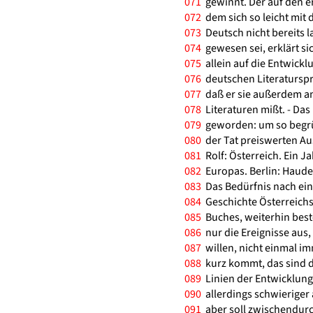
071
gewinnt. Der auf den er
072
dem sich so leicht mit 
073
Deutsch nicht bereits la
074
gewesen sei, erklärt si
075
allein auf die Entwicklu
076
deutschen Literaturspra
077
daß er sie außerdem a
078
Literaturen mißt. - Das
079
geworden: um so begrüß
080
der Tat preiswerten Au
081
Rolf: Österreich. Ein 
082
Europas. Berlin: Haude 
083
Das Bedürfnis nach ein
084
Geschichte Österreichs 
085
Buches, weiterhin beste
086
nur die Ereignisse aus,
087
willen, nicht einmal im
088
kurz kommt, das sind 
089
Linien der Entwicklung.
090
allerdings schwieriger
091
aber soll zwischendurch