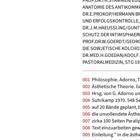
PROF.DR.TH.STAMMEN/EUG
ANATOMIE DES ANTIKOMMUN
DR.E.PROKOP/HERMANN B
UND ERFOLGSKONTROLLE, S
DR.J.M.HAEUSSLING/GUNT
SCHUTZ DER INTIMSPHAERE
PROF.DR.W.GOERDT/GEORG
DIE SOWJETISCHE KOLCHOS
DR.MED.H.GOEDAN/ADOLF 
PASTORALMEDIZIN, STG 197
001
Philosophie. Adorno, 
002
Ästhetische Theorie. Ge
003
Hrsg. von G. Adorno un
004
Suhrkamp 1970. 548 Se
005
auf 20 Bände geplant, b
006
die unvollendete Ästhet
007
zirka 100 Seiten Paral
008
Text einzuarbeiten gew
009
Einleitung " in die ästh