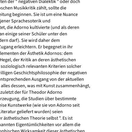
en der " negativen Dialektik " oder doch
hen Musikkritik zählt, sollte die
eitung beginnen. Sie ist um eine Nuance
 jener Sprachesoterik und
et, die Adorno kultivierte (und als deren
n einige seiner Schüler unter den
ern darf). Sie wird daher dem
ang erleichtern. Er begegnet in ihr
lementen der Ästhetik Adornos: dem
egel, der Kritik an deren ästhetischen
soziologisch relevanten Kriterien solcher
illigen Geschichtsphilosophie der negativen
entsprechenden Ausgang von der aktuellen
 alles dessen, was mit Kunst zusammenhängt,
 zuletzt der für Theodor Adorno
rzeugung, die Studien über bestimmte
se Kunstwerke (wie sie von Adorno seit
teratur geliefert wurden) seien
ästhetischen Theorie selbst ". Es ist
nnten Eigentümlichkeiten vor allem die
sophischen Wirksamkeit dieser ästhetischen