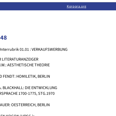
Limas:
Hauptseite
·
Inhalt
·
Suchen
·
Feedback
Korpora.org
·
Korpora.org
·
LINSE
048
Unterrubrik 01.01 : VERKAUFSWERBUNG
 LITERATURANZEIGER
.W.: AESTHETISCHE THEORIE
 FENDT: HOMILETIK, BERLIN
A. BLACKHALL: DIE ENTWICKLUNG
SPRACHE 1700-1775, STG.1970
AUER: OESTERREICH, BERLIN