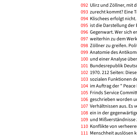
092
Ulirz und Zöllner, mit 
093
zurecht kommt? Eine Tr
094
Klischees erfolgt nicht.
095
ist die Darstellung der 
096
Gegenwart. Wer sich ern
097
weiterhin zu dem Werk
098
Zöllner zu greifen. Pol
099
Anatomie des Antikom
100
und einer Analyse über
101
Bundesrepublik Deutsc
102
1970. 212 Seiten: Diese
103
sozialen Funktionen de
104
im Auftrag der " Peace 
105
Frinds Service Committe
106
geschrieben worden un
107
Verhältnissen aus. Es 
108
ein in der gegenwärtigen
109
und Mißverständnisse 
110
Konflikte von verheeren
111
Menschheit auslösen k