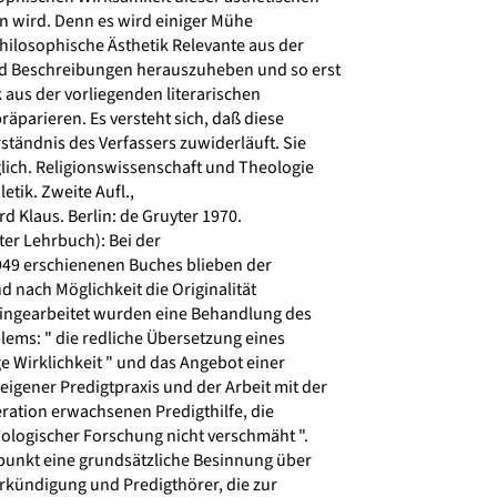
 wird. Denn es wird einiger Mühe
hilosophische Ästhetik Relevante aus der
d Beschreibungen herauszuheben und so erst
k aus der vorliegenden literarischen
parieren. Es versteht sich, daß diese
tändnis des Verfassers zuwiderläuft. Sie
ch. Religionswissenschaft und Theologie
tik. Zweite Aufl.,
 Klaus. Berlin: de Gruyter 1970.
ter Lehrbuch): Bei der
49 erschienenen Buches blieben der
 nach Möglichkeit die Originalität
ingearbeitet wurden eine Behandlung des
ms: " die redliche Übersetzung eines
e Wirklichkeit " und das Angebot einer
igener Predigtpraxis und der Arbeit mit der
tion erwachsenen Predigthilfe, die
ologischer Forschung nicht verschmäht ".
unkt eine grundsätzliche Besinnung über
rkündigung und Predigthörer, die zur