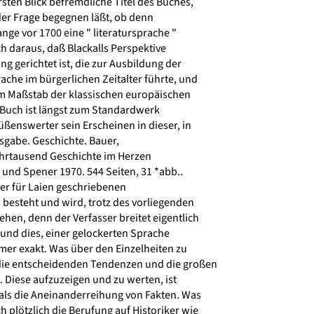
sten Blick befremdliche Titel des Buches,
der Frage begegnen läßt, ob denn
nge vor 1700 eine " literatursprache "
ch daraus, daß Blackalls Perspektive
ng gerichtet ist, die zur Ausbildung der
che im bürgerlichen Zeitalter führte, und
m Maßstab der klassischen europäischen
 Buch ist längst zum Standardwerk
enswerter sein Erscheinen in dieser, in
sgabe. Geschichte. Bauer,
Jahrtausend Geschichte im Herzen
und Spener 1970. 544 Seiten, 31 *abb..
er für Laien geschriebenen
besteht und wird, trotz des vorliegenden
hen, denn der Verfasser breitet eigentlich
 und dies, einer gelockerten Sprache
mer exakt. Was über den Einzelheiten zu
die entscheidenden Tendenzen und die großen
 Diese aufzuzeigen und zu werten, ist
 als die Aneinanderreihung von Fakten. Was
 plötzlich die Berufung auf Historiker wie