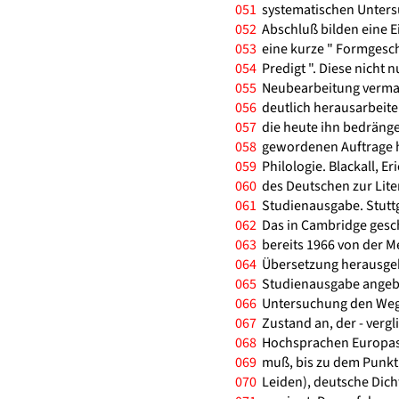
051
systematischen Untersu
052
Abschluß bilden eine Ei
053
eine kurze " Formgesch
054
Predigt ". Diese nicht 
055
Neubearbeitung vermag 
056
deutlich herausarbeite
057
die heute ihn bedränge
058
gewordenen Auftrage h
059
Philologie. Blackall, Er
060
des Deutschen zur Lite
061
Studienausgabe. Stuttga
062
Das in Cambridge gesc
063
bereits 1966 von der M
064
Übersetzung herausgebr
065
Studienausgabe angebote
066
Untersuchung den Weg 
067
Zustand an, der - vergl
068
Hochsprachen Europas 
069
muß, bis zu dem Punkt,
070
Leiden), deutsche Dich