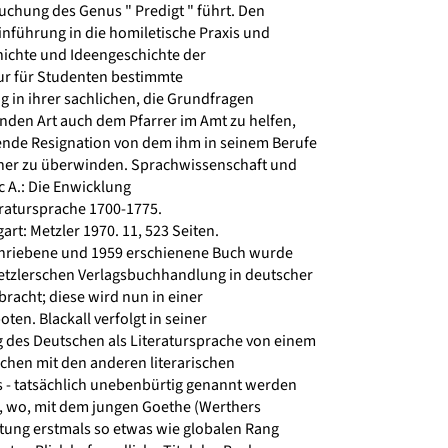
chung des Genus " Predigt " führt. Den
nführung in die homiletische Praxis und
ichte und Ideengeschichte der
nur für Studenten bestimmte
in ihrer sachlichen, die Grundfragen
nden Art auch dem Pfarrer im Amt zu helfen,
nde Resignation von dem ihm in seinem Berufe
er zu überwinden. Sprachwissenschaft und
ic A.: Die Enwicklung
ratursprache 1700-1775.
rt: Metzler 1970. 11, 523 Seiten.
hriebene und 1959 erschienene Buch wurde
etzlerschen Verlagsbuchhandlung in deutscher
acht; diese wird nun in einer
n. Blackall verfolgt in seiner
des Deutschen als Literatursprache von einem
ichen mit den anderen literarischen
- tatsächlich unebenbürtig genannt werden
 wo, mit dem jungen Goethe (Werthers
tung erstmals so etwas wie globalen Rang