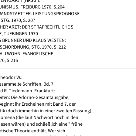
EN KOGON (HRSG.):
ISMUS, FREIBURG 1970, S.204
RANDSTAETTER: LEISTUNGSPROGNOSE
TG. 1970, S. 207
HER ARZT: DER STRAFRECHTLICHE S
, TUEBINGEN 1970
 BRUNNER UND KLAUS WESTEN:
ENORDNUNG, STG. 1970, S. 212
ALLWOHN: EVANGELISCHE
0, S.216
Theodor W.:
sammelte Schriften. Bd. 7.
d R. Tiedemann. Frankfurt:
iten: Die Adorno-Gesamtausgabe,
eginnt ihr Erscheinen mit Band 7, der
ik (doch immerhin in einer zweiten Fassung),
ipomena (die laut Nachwort noch in den
esen wären) und schließlich eine " frühe
etische Theorie enthält. Wer sich