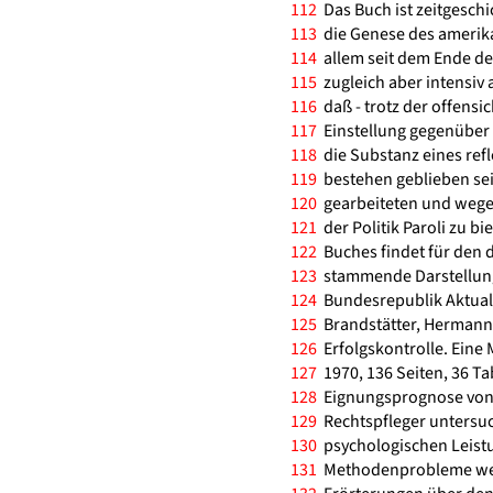
112
Das Buch ist zeitgeschich
113
die Genese des amerik
114
allem seit dem Ende de
115
zugleich aber intensiv 
116
daß - trotz der offensi
117
Einstellung gegenüber
118
die Substanz eines ref
119
bestehen geblieben sei.
120
gearbeiteten und wegen
121
der Politik Paroli zu 
122
Buches findet für den 
123
stammende Darstellung
124
Bundesrepublik Aktuali
125
Brandstätter, Hermann
126
Erfolgskontrolle. Eine 
127
1970, 136 Seiten, 36 Ta
128
Eignungsprognose von B
129
Rechtspfleger untersuc
130
psychologischen Leist
131
Methodenprobleme werde