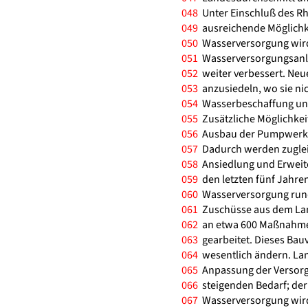
048
Unter Einschluß des R
049
ausreichende Möglichke
050
Wasserversorgung wird
051
Wasserversorgungsanl
052
weiter verbessert. Neu
053
anzusiedeln, wo sie ni
054
Wasserbeschaffung und
055
Zusätzliche Möglichke
056
Ausbau der Pumpwerksk
057
Dadurch werden zuglei
058
Ansiedlung und Erweite
059
den letzten fünf Jahre
060
Wasserversorgung rund
061
Zuschüsse aus dem Lan
062
an etwa 600 Maßnahme
063
gearbeitet. Dieses Bauv
064
wesentlich ändern. Lang
065
Anpassung der Versorg
066
steigenden Bedarf; der 
067
Wasserversorgung wird