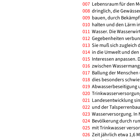
007
Lebensraum für den Men
008
dringlich, die Gewässer
009
bauen, durch Bekämpfun
010
halten und den Lärm in
011
Wasser. Die Wasserwirts
012
Gegebenheiten verbund
013
Sie muß sich zugleich 
014
in die Umwelt und den
015
Interessen anpassen. D
016
zwischen Wassermangel
017
Ballung der Menschen u
018
dies besonders schwieri
019
Abwasserbeseitigung un
020
Trinkwasserversorgung 
021
Landesentwicklung sin
022
und der Talsperrenbau
023
Wasserversorgung. In N
024
Bevölkerung durch run
025
mit Trinkwasser versor
026
Zeit jährlich etwa 1,6 M