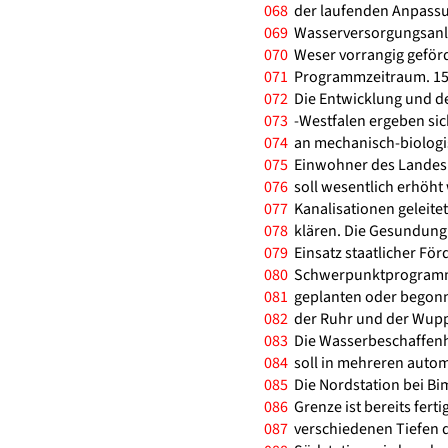
068
der laufenden Anpassun
069
Wasserversorgungsanlag
070
Weser vorrangig geför
071
Programmzeitraum. 15
072
Die Entwicklung und de
073
-Westfalen ergeben sich
074
an mechanisch-biologi
075
Einwohner des Landes b
076
soll wesentlich erhöht w
077
Kanalisationen geleite
078
klären. Die Gesundung 
079
Einsatz staatlicher Fö
080
Schwerpunktprogramme
081
geplanten oder begon
082
der Ruhr und der Wuppe
083
Die Wasserbeschaffenhe
084
soll in mehreren auto
085
Die Nordstation bei Bi
086
Grenze ist bereits fert
087
verschiedenen Tiefen 