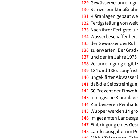
129
Gewässerverunreinigun
130
Schwerpunktmaßnahmen
131
Kläranlagen gebaut wer
132
Fertigstellung von wei
133
Nach ihrer Fertigstellu
134
Wasserbeschaffenheit -
135
der Gewässer des Ruhr
136
zu erwarten. Der Grad
137
und der im Jahre 1975 
138
Verunreinigung ergibt 
139
134 und 135). Langfristi
140
ungeklärter Abwässer i
141
daß die Selbstreinigung
142
60 Prozent der Einwoh
143
biologische Kläranlag
144
Zur besseren Reinhaltu
145
Wupper werden 14 größ
146
im gesamten Landesgebi
147
Einbringung eines Gese
148
Landesausgaben im Pro