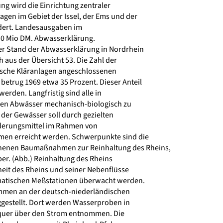
g wird die Einrichtung zentraler
en im Gebiet der Issel, der Ems und der
dert. Landesausgaben im
0 Mio DM. Abwasserklärung.
r Stand der Abwasserklärung in Nordrhein
 aus der Übersicht 53. Die Zahl der
sche Kläranlagen angeschlossenen
etrug 1969 etwa 35 Prozent. Dieser Anteil
erden. Langfristig sind alle in
ten Abwässer mechanisch-biologisch zu
der Gewässer soll durch gezielten
rderungsmittel im Rahmen von
n erreicht werden. Schwerpunkte sind die
nenen Baumaßnahmen zur Reinhaltung des Rheins,
r. (Abb.) Reinhaltung des Rheins
it des Rheins und seiner Nebenflüsse
matischen Meßstationen überwacht werden.
mmen an der deutsch-niederländischen
iggestellt. Dort werden Wasserproben in
quer über den Strom entnommen. Die