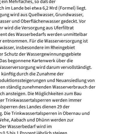
ein Mehrfaches, so daß der
im Lande bei etwa 6,2 Mrd (Formel) liegt.
gung wird aus Quellwasser, Grundwasser,
asser und Oberflächenwasser gedeckt. Vor
 wird die Versorgung aus Uferfiltrat
zent des Wasserbedarfs werden unmittelbar
 entnommen. Für die Wasserversorgung ist
wässer, insbesondere im Rheingebiet
er Schutz der Wassergewinnungsgebiete
 Das begonnene Kartenwerk über die
Wasserversorgung wird darum vervollständigt.
 künftig durch die Zunahme der
oduktionssteigerungen und Neuansiedlung von
den ständig zunehmenden Wasserverbrauch der
h ansteigen. Die Möglichkeiten zum Bau
ger Trinkwassertalsperren werden immer
alsperren des Landes dienen 29 der
. Die Trinkwassertalsperren in Obernau und
 Wehe, Aabach und Dhünn werden zur
 Der Wasserbedarf wird im
,5 bis 1 Prozent jährlich steigen.