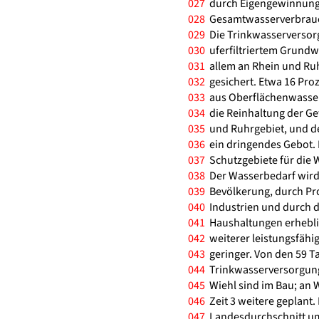
027
durch Eigengewinnung 
028
Gesamtwasserverbrauch 
029
Die Trinkwasserversor
030
uferfiltriertem Grundw
031
allem an Rhein und Ruhr
032
gesichert. Etwa 16 Pro
033
aus Oberflächenwasser
034
die Reinhaltung der Ge
035
und Ruhrgebiet, und d
036
ein dringendes Gebot.
037
Schutzgebiete für die 
038
Der Wasserbedarf wird
039
Bevölkerung, durch Pr
040
Industrien und durch 
041
Haushaltungen erheblic
042
weiterer leistungsfähi
043
geringer. Von den 59 T
044
Trinkwasserversorgung
045
Wiehl sind im Bau; an
046
Zeit 3 weitere geplant.
047
Landesdurchschnitt um 0