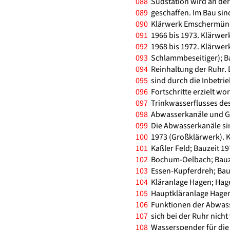
088
Südstation wird an der
089
geschaffen. Im Bau sin
090
Klärwerk Emschermünd
091
1966 bis 1973. Klärwer
092
1968 bis 1972. Klärwer
093
Schlammbeseitiger); Ba
094
Reinhaltung der Ruhr. 
095
sind durch die Inbetri
096
Fortschritte erzielt wo
097
Trinkwasserflusses de
098
Abwasserkanäle und G
099
Die Abwasserkanäle sind
100
1973 (Großklärwerk). K
101
Kaßler Feld; Bauzeit 19
102
Bochum-Oelbach; Bauzei
103
Essen-Kupferdreh; Bauz
104
Kläranlage Hagen; Hage
105
Hauptkläranlage Hagen:
106
Funktionen der Abwass
107
sich bei der Ruhr nicht
108
Wasserspender für die