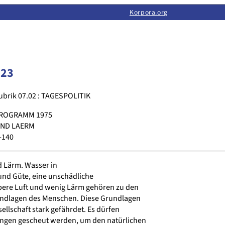
Limas:
Hauptseite
·
Inhalt
·
Suchen
·
Feedback
Korpora.org
·
Korpora.org
·
LINSE
023
ubrik 07.02 : TAGESPOLITIK
ROGRAMM 1975
UND LAERM
-140
d Lärm. Wasser in
nd Güte, eine unschädliche
bere Luft und wenig Lärm gehören zu den
ndlagen des Menschen. Diese Grundlagen
ellschaft stark gefährdet. Es dürfen
ngen gescheut werden, um den natürlichen