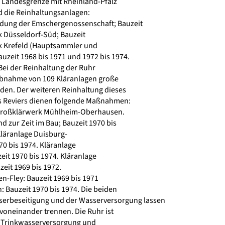
 Landesgrenze mit Rheinland-Pfalz
d die Reinhaltungsanlagen:
ung der Emschergenossenschaft; Bauzeit
k Düsseldorf-Süd; Bauzeit
k Krefeld (Hauptsammler und
uzeit 1968 bis 1971 und 1972 bis 1974.
Bei der Reinhaltung der Ruhr
ebnahme von 109 Kläranlagen große
rden. Der weiteren Reinhaltung dieses
s Reviers dienen folgende Maßnahmen:
roßklärwerk Mühlheim-Oberhausen.
 zur Zeit im Bau; Bauzeit 1970 bis
läranlage Duisburg-
70 bis 1974. Kläranlage
t 1970 bis 1974. Kläranlage
eit 1969 bis 1972.
n-Fley: Bauzeit 1969 bis 1971
 Bauzeit 1970 bis 1974. Die beiden
erbeseitigung und der Wasserversorgung lassen
 voneinander trennen. Die Ruhr ist
 Trinkwasserversorgung und