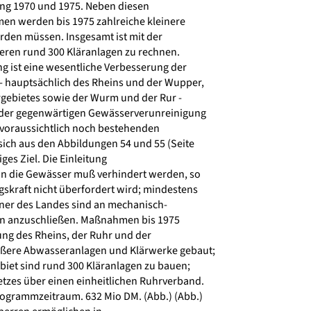
g 1970 und 1975. Neben diesen
 werden bis 1975 zahlreiche kleinere
den müssen. Insgesamt ist mit der
teren rund 300 Kläranlagen zu rechnen.
ng ist eine wesentliche Verbesserung der
 hauptsächlich des Rheins und der Wupper,
gebietes sowie der Wurm und der Rur -
 der gegenwärtigen Gewässerverunreinigung
voraussichtlich noch bestehenden
sich aus den Abbildungen 54 und 55 (Seite
ges Ziel. Die Einleitung
n die Gewässer muß verhindert werden, so
skraft nicht überfordert wird; mindestens
ner des Landes sind an mechanisch-
en anzuschließen. Maßnahmen bis 1975
ng des Rheins, der Ruhr und der
ere Abwasseranlagen und Klärwerke gebaut;
et sind rund 300 Kläranlagen zu bauen;
tzes über einen einheitlichen Ruhrverband.
grammzeitraum. 632 Mio DM. (Abb.) (Abb.)