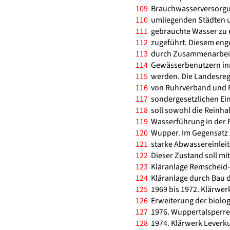
109
Brauchwasserversorgun
110
umliegenden Städten u
111
gebrauchte Wasser zu e
112
zugeführt. Diesem eng
113
durch Zusammenarbeit
114
Gewässerbenutzern inn
115
werden. Die Landesreg
116
von Ruhrverband und R
117
sondergesetzlichen Ei
118
soll sowohl die Reinha
119
Wasserführung in der R
120
Wupper. Im Gegensatz z
121
starke Abwassereinleit
122
Dieser Zustand soll mi
123
Kläranlage Remscheid-
124
Kläranlage durch Bau d
125
1969 bis 1972. Klärwe
126
Erweiterung der biolog
127
1976. Wuppertalsperre 
128
1974. Klärwerk Leverku