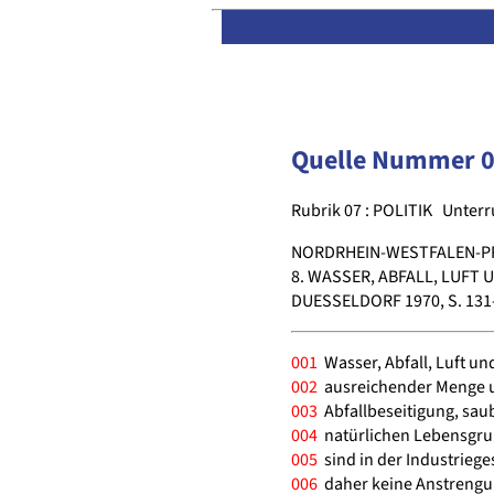
Quelle Nummer 
Rubrik 07 : POLITIK
Unterr
NORDRHEIN-WESTFALEN-P
8. WASSER, ABFALL, LUFT 
DUESSELDORF 1970, S. 131
001
Wasser, Abfall, Luft un
002
ausreichender Menge u
003
Abfallbeseitigung, sau
004
natürlichen Lebensgru
005
sind in der Industrieges
006
daher keine Anstrengu