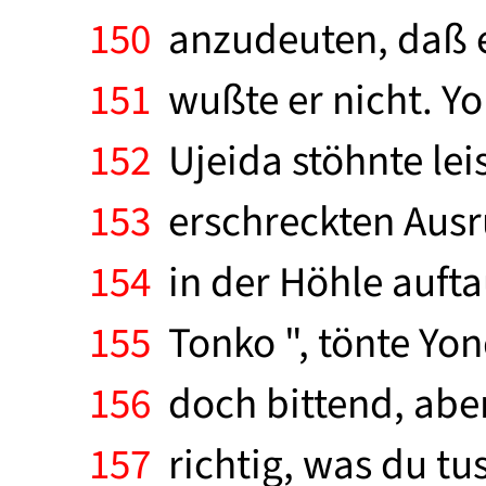
150
anzudeuten, daß er
151
wußte er nicht. Y
152
Ujeida stöhnte lei
153
erschreckten Ausru
154
in der Höhle aufta
155
Tonko ", tönte Yon
156
doch bittend, aber 
157
richtig, was du tu