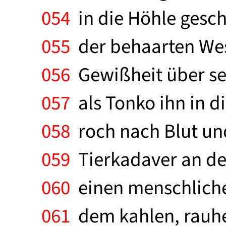
054
in die Höhle gesc
055
der behaarten Wes
056
Gewißheit über se
057
als Tonko ihn in d
058
roch nach Blut und
059
Tierkadaver an de
060
einen menschlichen
061
dem kahlen, rauhen