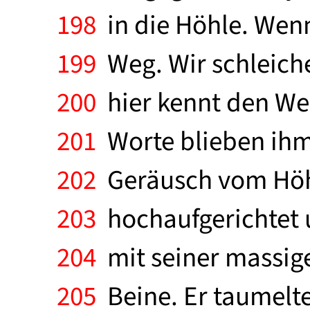
198
in die Höhle. Wenn
199
Weg. Wir schleiche
200
hier kennt den Weg 
201
Worte blieben ihm 
202
Geräusch vom Höhl
203
hochaufgerichtet u
204
mit seiner massige
205
Beine. Er taumelte