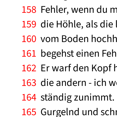
158
Fehler, wenn du mich
159
die Höhle, als die
160
vom Boden hochhob
161
begehst einen Fehl
162
Er warf den Kopf h
163
die andern - ich w
164
ständig zunimmt. S
165
Gurgelnd und schm