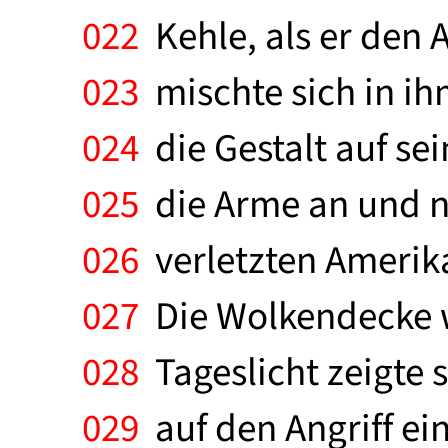
022
Kehle, als er den 
023
mischte sich in ihm
024
die Gestalt auf se
025
die Arme an und nä
026
verletzten Amerika
027
Die Wolkendecke w
028
Tageslicht zeigte s
029
auf den Angriff ei