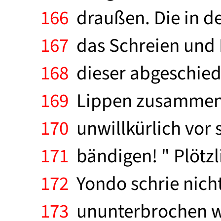
166
draußen. Die in d
167
das Schreien und Kr
168
dieser abgeschiede
169
Lippen zusammen. " 
170
unwillkürlich vor s
171
bändigen! " Plötzlic
172
Yondo schrie nicht
173
ununterbrochen we