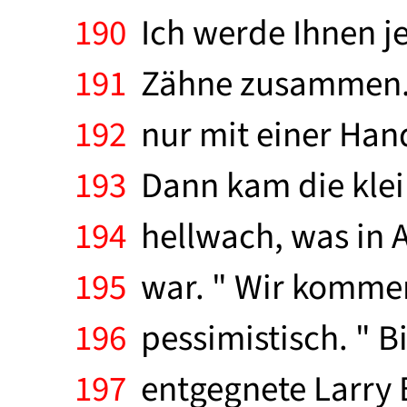
190
Ich werde Ihnen jet
191
Zähne zusammen. W
192
nur mit einer Hand
193
Dann kam die klein
194
hellwach, was in 
195
war. " Wir kommen 
196
pessimistisch. " Bit
197
entgegnete Larry B