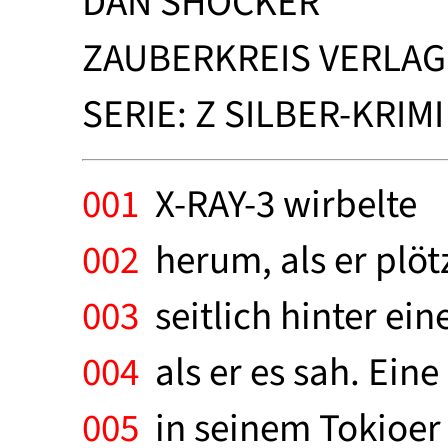
DAN SHOCKER
ZAUBERKREIS VERLAG R
SERIE: Z SILBER-KRIMI
001
X-RAY-3 wirbelte
002
herum, als er plöt
003
seitlich hinter ei
004
als er es sah. Ein
005
in seinem Tokioer 