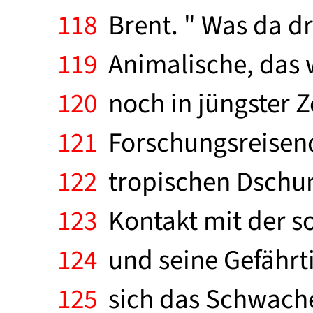
118
Brent. " Was da dr
119
Animalische, das w
120
noch in jüngster Ze
121
Forschungsreisend
122
tropischen Dschun
123
Kontakt mit der so
124
und seine Gefährti
125
sich das Schwache u