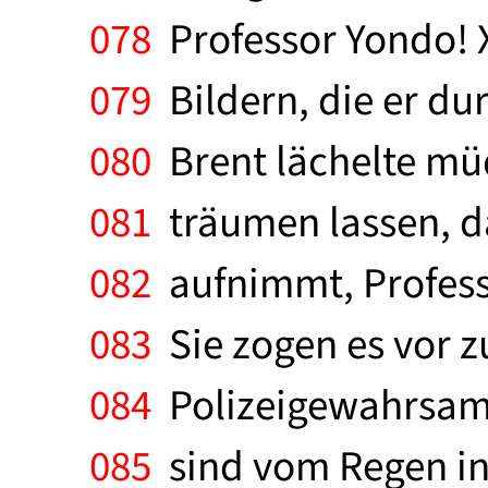
078
Professor Yondo! 
079
Bildern, die er du
080
Brent lächelte müd
081
träumen lassen, da
082
aufnimmt, Profess
083
Sie zogen es vor zu
084
Polizeigewahrsam w
085
sind vom Regen in d