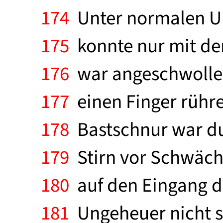
174
Unter normalen Ums
175
konnte nur mit de
176
war angeschwollen 
177
einen Finger rühre
178
Bastschnur war du
179
Stirn vor Schwäch
180
auf den Eingang de
181
Ungeheuer nicht so