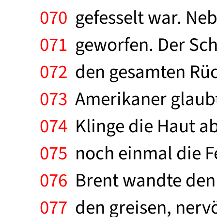
070
gefesselt war. Ne
071
geworfen. Der Schm
072
den gesamten Rücke
073
Amerikaner glaubt
074
Klinge die Haut a
075
noch einmal die Fe
076
Brent wandte den 
077
den greisen, nervö