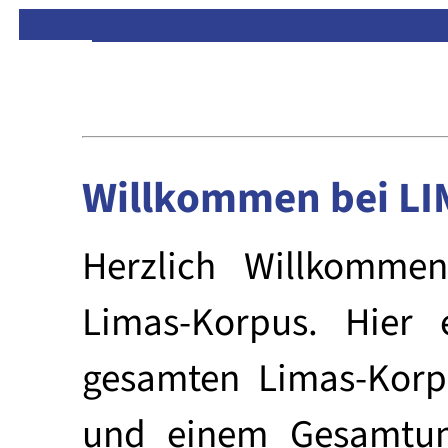
→ Limas:
Hauptseite
·
Inhalt
·
S
Willkommen bei L
Herzlich Willkomme
Limas-Korpus. Hier
gesamten Limas-Korp
und einem Gesamtum